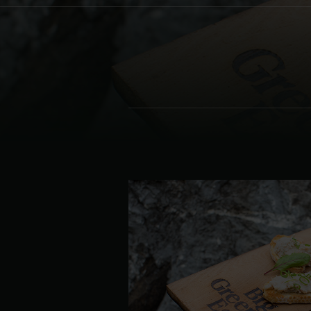
Denmark | Danmark
Estonia | Eesti
Finland | Suomi
France | France
Germany | Deutschland
Greece | Ελλάδα
Hungary | Magyarország