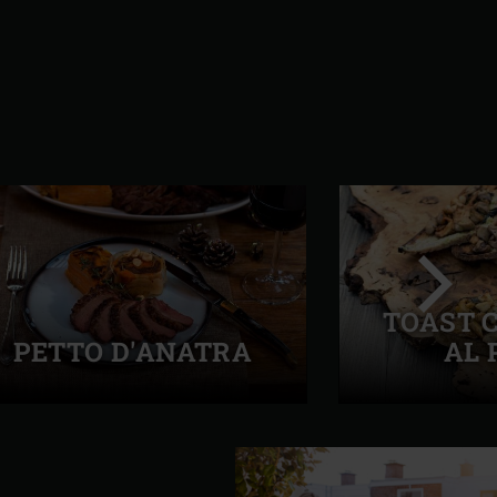
TOAST 
PETTO D'ANATRA
AL 
Success