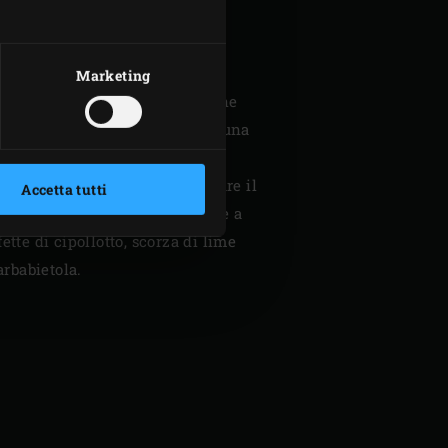
e ferma.
 pelle, quindi tritarli
 robot da cucina, oppure
Marketing
rchetta. Unire il succo di limone
n sale e pepe. Portare l’EGG a una
opo aver affettato il pane,
fette sul Big Green Egg. Spalmare il
Accetta tutti
stolito, macinare un po’ di pepe a
ette di cipollotto, scorza di lime
arbabietola.