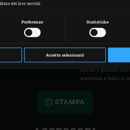
montare la panna a nev
izzo dei loro servizi.
3. Privare i filetti della
grossolanamente con un
Preferenze
Statistiche
schiacciarli con una fo
alla panna e condire co
temperatura di 180 °C. D
abbrustolire le singole 
Accetta selezionati
rillettes sul pane abbru
piacere e guarnire con f
grattugiata e foglie di b
STAMPA