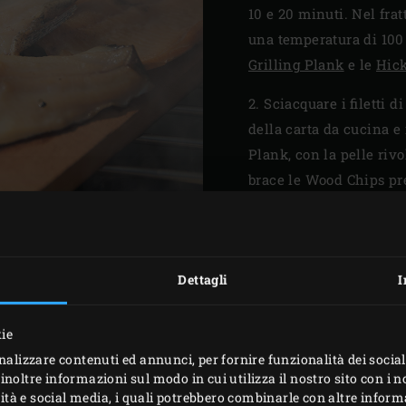
10 e 20 minuti. Nel fra
una temperatura di 100
Grilling Plank
e le
Hic
2. Sciacquare i filetti 
della carta da cucina e 
Plank, con la pelle rivol
brace le Wood Chips pr
la griglia
nell’EGG e sov
Abbassare il coperchio 
(utilizzando un EGG di 
Dettagli
I
cuocere i filetti in più
quantità di Wood Chips 
Togliere le Grilling Pla
kie
raffreddare i filetti. Nel
nalizzare contenuti ed annunci, per fornire funzionalità dei social
inoltre informazioni sul modo in cui utilizza il nostro sito con i 
tagliarli ad anelli sotti
icità e social media, i quali potrebbero combinarle con altre inform