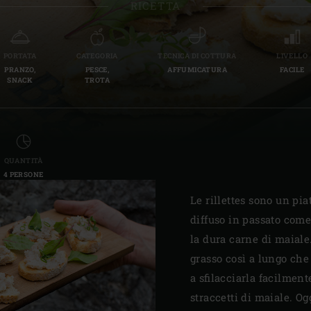
RICETTA
Slovenia | Slovenija
Spain | España
PORTATA
CATEGORIA
TECNICA DI COTTURA
LIVELLO
PRANZO,
PESCE,
AFFUMICATURA
FACILE
Sweden | Sverige
SNACK
TROTA
Switzerland (French) 
Switzerland | Schwei
QUANTITÀ
Turkey | Türkiye
4 PERSONE
Le rillettes sono un pia
diffuso in passato come
la dura carne di maiale
grasso così a lungo che 
a sfilacciarla facilmen
straccetti di maiale. Og