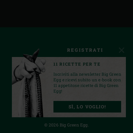
REGISTRATI
11 RICETTE PER TE
Iscriviti alla newsletter Big Green
Egg e ricevi subito un e-book con
11 appetitose ricette di Big Green
Egg!
FACEBOOK
INSTAGRAM
YOUTUBE
SÌ, LO VOGLIO!
PRIVACY STATEMENT
© 2026 Big Green Egg.