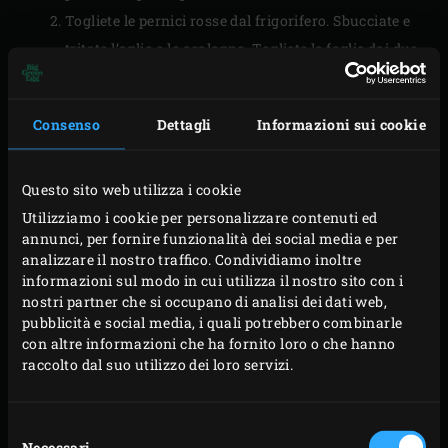
Togliete le pernici rosse dal frigorifero. Sbucciate e
tritate l’aglio e lo scalogno. Togliete le foglie dai due
rametti di timo, tritatele finemente e mescolate con
lo scalogno e l’aglio. Cospargete la cavità delle
Consenso
Dettagli
Informazioni sui cookie
pernici con pepe e sale, riempite con il trito di
scalogno. Legate le cosce di ogni pernice insieme
con lo spago da macellaio per fare in modo che il
Questo sito web utilizza i cookie
ripieno non possa cadere. Asciugate le foglie di vite
Utilizziamo i cookie per personalizzare contenuti ed
annunci, per fornire funzionalità dei social media e per
e rimuovete la pelle delle pernici. Avvolgete ogni
analizzare il nostro traffico. Condividiamo inoltre
pernice in 3 fette di pancetta e poi nelle foglie di vite.
informazioni sul modo in cui utilizza il nostro sito con i
Dividete la pasta di sale in due parti di uguali
nostri partner che si occupano di analisi dei dati web,
pubblicità e social media, i quali potrebbero combinarle
dimensioni e tiratele su un piano di lavoro cosparso
con altre informazioni che ha fornito loro o che hanno
di farina per ottenere due grandi cerchi abbastanza
raccolto dal suo utilizzo dei loro servizi.
grande da avvolgere attorno a una pernice. Mettete
una pernice su ogni cerchio di pasta, ripiegate la
Selezione
pasta intorno ad esse lasciando le cosce libere e
Necessari
del