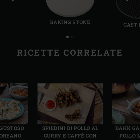
Precedente
Succ
BAKING STONE
CAST 
RICETTE CORRELATE
Precedente
Succ
 GUSTOSO
SPIEDINI DI POLLO AL
DAHK GAL
COREANO
CURRY E CAFFÈ CON
POLLO 