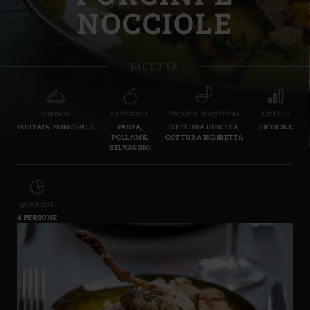
NOCCIOLE
RICETTA
PORTATA
CATEGORIA
TECNICA DI COTTURA
LIVELLO
PORTATA PRINCIPALE
PASTA,
COTTURA DIRETTA,
DIFFICILE
POLLAME,
COTTURA INDIRETTA
SELVAGGIO
QUANTITÀ
4 PERSONE