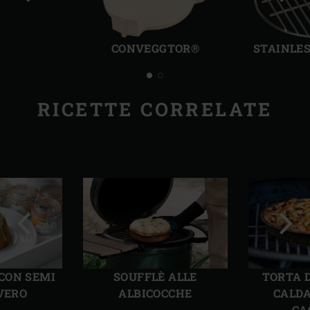
Precedente
Succ
CONVEGGTOR®
STAINLES
RICETTE CORRELATE
Precedente
Succ
CON SEMI
SOUFFLÈ ALLE
TORTA 
AVERO
ALBICOCCHE
CALDA
CA