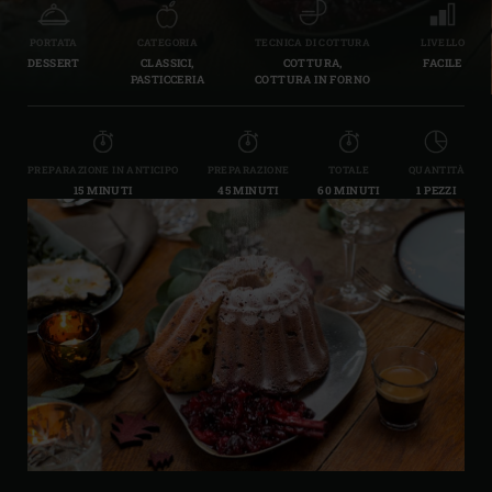
PORTATA
CATEGORIA
TECNICA DI COTTURA
LIVELLO
DESSERT
CLASSICI,
COTTURA,
FACILE
PASTICCERIA
COTTURA IN FORNO
PREPARAZIONE IN ANTICIPO
PREPARAZIONE
TOTALE
QUANTITÀ
15 MINUTI
45 MINUTI
60 MINUTI
1 PEZZI