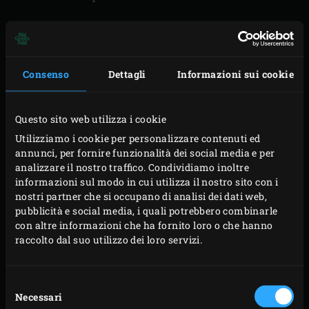
PREPARAZIONE
Consenso
Dettagli
Informazioni sui cookie
Accendete il Big Green Egg e, con il
convEGGtor
e la
Questo sito web utilizza i cookie
griglia in ghisa
, riscaldatelo a 180°C. Ungete una
Utilizziamo i cookie per personalizzare contenuti ed
teglia per Gugelhupf con il burro. Tagliate le
annunci, per fornire funzionalità dei social media e per
analizzare il nostro traffico. Condividiamo inoltre
albicocche a dadini.
informazioni sul modo in cui utilizza il nostro sito con i
Sbattete il burro con lo zucchero in una ciotola per
nostri partner che si occupano di analisi dei dati web,
qualche minuto. Sbattere le uova e aggiungetele
pubblicità e social media, i quali potrebbero combinarle
con altre informazioni che ha fornito loro o che hanno
uno alla volta. Unite la farina e successivamente
raccolto dal suo utilizzo dei loro servizi.
quella autolievitante nel composto. Infine, unite le
albicocche a pezzetti, i mirtilli e la cannella
Selezione
nell’impasto. Versate tutto in una teglia unta e
Necessari
del
distribuite in modo uniforme. Posizionate la teglia