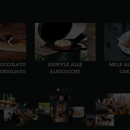
Precedente
Succ
CIOCCOLATO
SOUFFLÈ ALLE
MELE A
GRIGLIATO
ALBICOCCHE
CAR