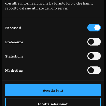
croce. Tagliate la rimanente polpa dal nocciolo e
con altre informazioni che ha fornito loro o che hanno
raccolto dal suo utilizzo dei loro servizi.
togliete la buccia. Nel fare ciò, rimuovete la maggior
quantità di polpa dal nocciolo, il più possibile.
Mettete la polpa di mango insieme con 50 ml di
Selezione
Necessari
del
sciroppo di zenzero e lo yogurt in un frullatore e
consenso
frullate fino ad ottenere una consistenza morbida.
Preferenze
Conservatelo in frigorifero fino al momento di
servirlo.
Rimuovete lo stelo e semi dal peperoncino. Tritate
Statistiche
finemente il peperoncino e mescolate con il
rimanente sciroppo di zenzero.
Marketing
Se necessario, utilizzate una piccola paletta del
gelato per fare piccole palline (circa. Ø 2 cm)
dell’impasto zenzero e cocco.
Accetta tutti
Appiattiteli in fase di preparazione dei biscotti.
Molto leggermente ungete la Piastra in ghisa Half
Accetta selezionati