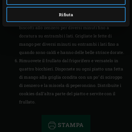
Moon con olio di girasole. Mettete i biscotti allo
zenzero e cocco sulla piastra in ghisa Half Moon e
Rifiuta
quattro fette di mango sul griglia in ghisa. Cuocete i
biscotti allo zenzero per diversi minuti fino a
doratura su entrambi i lati. Grigliate le fette di
mango per diversi minuti su entrambi i lati fino a
quando sono caldi e hanno delle belle strisce dorate.
Rimuovete il frullato dal frigorifero e versatelo in
quattro bicchieri. Disponete su ogni piatto una fetta
di mango alla griglia condita con un po’ di sciroppo
di zenzero e la miscela di peperoncino. Distribuite i
cookies dall’altra parte del piatto e servite con il
frullato.
STAMPA