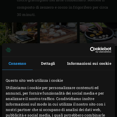
composto di zenzero e cocco in frigorifero per circa
30 minuti.
PREPARAZIONE
Consenso
Dettagli
Informazioni sui cookie
Accendete il carbone nel Big Green Egg e portatelo
ad una temperatura di 180°C con la
griglia in ghisa
Questo sito web utilizza i cookie
e la
piastra in ghisa Half
.
Utilizziamo i cookie per personalizzare contenuti ed
Nel frattempo, lavate i manghi e tagliate la polpa da
annunci, per fornire funzionalità dei social media e per
entrambi i lati lungo il nocciolo in modo che
analizzare il nostro traffico. Condividiamo inoltre
informazioni sul modo in cui utilizza il nostro sito con i
rimangano quattro fette. Tagliate la polpa del
nostri partner che si occupano di analisi dei dati web,
mango in cubetti trasversali creando un motivo a
pubblicità e social media, i quali potrebbero combinarle