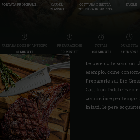
PORTATA PRINCIPALE
CARNE,
COTTURA DIRETTA,
FACILE
Slovenia | Slovenija
CLASSICI
COTTURA INDIRETTA
Spain | España
Sweden | Sverige
PREPARAZIONE IN ANTICIPO
PREPARAZIONE
TOTALE
QUANTITÀ
Switzerland (French) 
15 MINUTI
90 MINUTI
105 MINUTI
6 PERSONE
Switzerland | Schwei
Le pere cotte sono un c
esempio, come contorno
Turkey | Türkiye
Prepararle sul Big Gree
Cast Iron Dutch Oven è
cominciare per tempo. S
infatti, le pere acquis