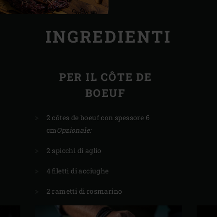
INGREDIENTI
PER IL CÔTE DE
BOEUF
2 côtes de boeuf con spessore 6
cm
Opzionale:
2 spicchi di aglio
4 filetti di acciughe
2 rametti di rosmarino