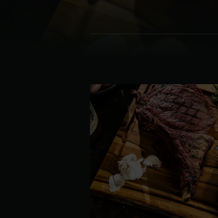
Denmark | Danmark
Estonia | Eesti
Finland | Suomi
France | France
Germany | Deutschland
Greece | Ελλάδα
Hungary | Magyarország