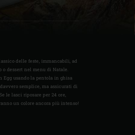
| Schweiz (Français)
z
lassico delle feste, immancabili, ad
 o dessert nel menu di Natale.
n Egg usando la pentola in ghisa
 davvero semplice, ma assicurati di
e le lasci riposare per 24 ore,
teranno un colore ancora più intenso!