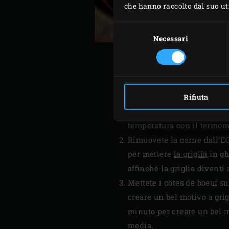
che hanno raccolto dal suo util
Selezione
del
Necessari
consenso
Cospargete i côtes de boeuf
Rifiuta
lasciate cuocere la carne 
temperatura con
il termom
Rimuovete la carne dall’EG
per mettere
la griglia
in gh
affinché la griglia diventi
Mettete i côtes de boeuf su
creare un bel motivo a grig
minuto per creare un bel m
media.