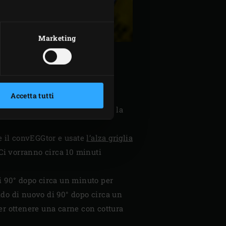
Marketing
udete il coperchio dell’EGG e
Accetta tutti
a di 52°C. È possibile misurare la
 e il convEGGtor e usate
l’alza griglia
Ci vorranno circa 10 minuti
 di 90° dopo circa un minuto per
ando di nuovo di 90° dopo circa un
er ottenere una carne con cottura