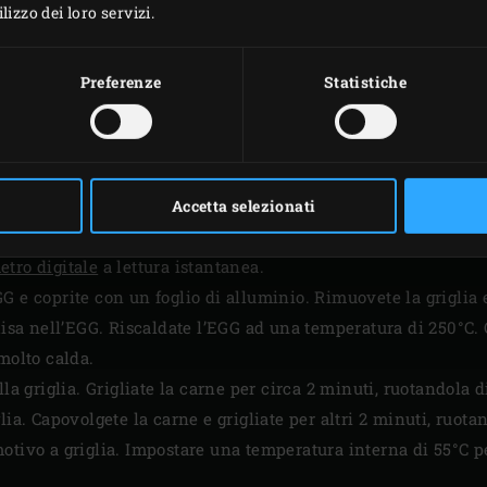
izzo dei loro servizi.
Preferenze
Statistiche
PREPARAZIONE
 con sale su entrambi i lati e posizionateli sulla griglia. Chi
Accetta selezionati
per circa 60 minuti fino a raggiungere una temperatura intern
etro digitale
a lettura istantanea.
G e coprite con un foglio di alluminio. Rimuovete la griglia
isa nell’EGG. Riscaldate l’EGG ad una temperatura di 250°C. 
 molto calda.
lla griglia. Grigliate la carne per circa 2 minuti, ruotandola
lia. Capovolgete la carne e grigliate per altri 2 minuti, ruot
otivo a griglia. Impostare una temperatura interna di 55°C p