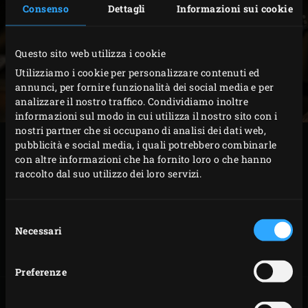
Consenso
Dettagli
Informazioni sui cookie
Questo sito web utilizza i cookie
Utilizziamo i cookie per personalizzare contenuti ed
annunci, per fornire funzionalità dei social media e per
analizzare il nostro traffico. Condividiamo inoltre
informazioni sul modo in cui utilizza il nostro sito con i
nostri partner che si occupano di analisi dei dati web,
I classici tradizionali del barbecue sono molto facili da
pubblicità e social media, i quali potrebbero combinarle
con altre informazioni che ha fornito loro o che hanno
preparare sul Big Green Egg. Che ne dite di costine dolci e
raccolto dal suo utilizzo dei loro servizi.
tenere cotte usando il calore indiretto? O gustosi
gamberoni? O una succosa e robusta côte de boeuf,
Selezione
usando il metodo della cottura inversa per un risultato
Necessari
del
perfetto? Lasciatevi ispirare da queste ricette classiche,
consenso
godetevi sapori e aromi ineguagliabili.
Preferenze