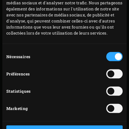
médias sociaux et d'analyser notre trafic. Nous partageons
sur un plan de travail préalablement fariné (vous
également des informations sur l'utilisation de notre site
avec nos partenaires de médias sociaux, de publicité et
pouvez également les recouvrir d’un film plastique
d'analyse, qui peuvent combiner celles-ci avec d'autres
et les aplatir à l’aide d’une casserole).
informations que vous leur avez fournies ou qu'ils ont
collectées lors de votre utilisation de leurs services.
Sélection
Nécessaires
du
consentement
Préférences
Statistiques
Marketing