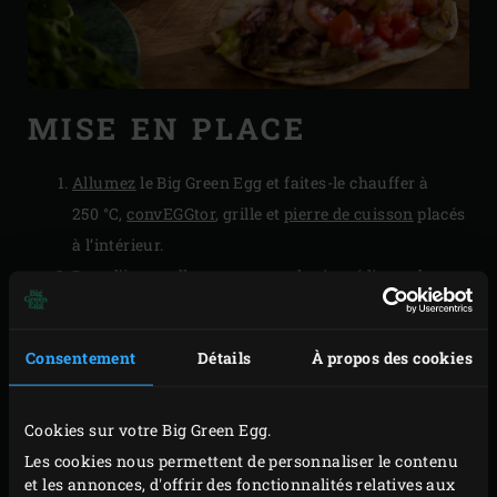
MISE EN PLACE
Allumez
le Big Green Egg et faites-le chauffer à
250 °C,
convEGGtor
, grille et
pierre de cuisson
placés
à l’intérieur.
Dans l’intervalle, mettez tous les ingrédients dans
un saladier et pétrissez 5 minutes environ pour
obtenir une pâte bien homogène. Recouvrez la pâte
Consentement
Détails
À propos des cookies
de film plastique et laissez-la reposer 15 minutes.
Répartissez la pâte en 6 portions égales pour
Cookies sur votre Big Green Egg.
confectionner 6 petites tortillas ou en 4 portions
Les cookies nous permettent de personnaliser le contenu
égales pour obtenir des tortillas de taille standard.
et les annonces, d'offrir des fonctionnalités relatives aux
Façonnez des boules de pâte et étalez-les au rouleau