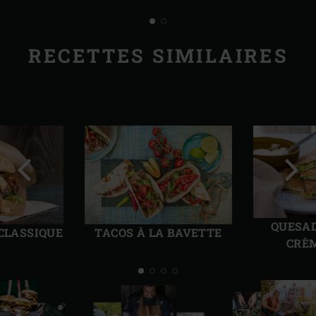
RECETTES SIMILAIRES
Diapo
Diap
précédente
suiv
QUESAD
TACOS À LA BAVETTE
CLASSIQUE
CRÈM