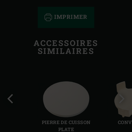
IMPRIMER
ACCESSOIRES
SIMILAIRES
Diapo
Diap
précédente
suiv
PIERRE DE CUISSON
CONV
PLATE