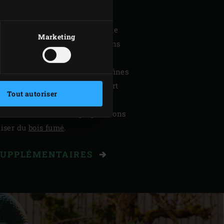
harbon de bois composé d’un
être et de charme. Grâce à un
onisation du bois en charbon de
Marketing
un charbon de bois très pur
, sans
très pratique, avec 62 %
82 % d’émissions de particules fines
en moins par rapport à la plupart
Tout autoriser
e goût est très neutre. Vous
de saveur à certaines préparations
liser du
bois fumé
.
SUPPLÉMENTAIRES