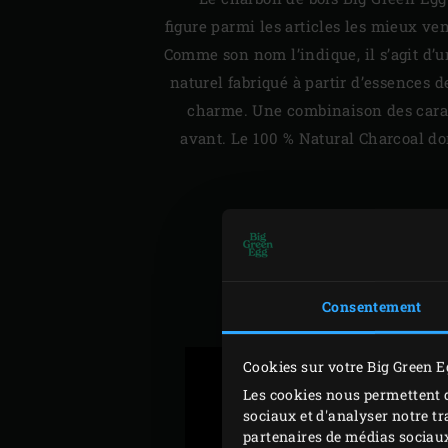
figure parmi les articles les mieux v
Comme son nom l’indique, il s’agit d’
naturel fabriqué à partir d’essences d
charme. Une combinaison des caract
avant. Le 100 % Natural Charcoal d
INFORMATIONS SUP
Consentement
Cookies sur votre Big Green E
Les cookies nous permettent d
sociaux et d'analyser notre tr
partenaires de médias sociaux