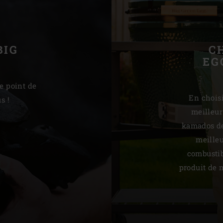
BIG
C
EG
e point de
En choisi
s !
meilleur
kamados de
meilleur
combustib
produit de 