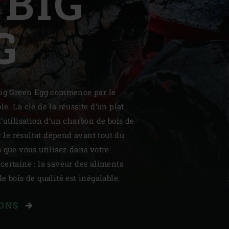
BIG
G
| Schweiz (Français)
Big Green Egg commence par le
z
e. La clé de la réussite d’un plat
’utilisation d’un charbon de bois de
r le résultat dépend avant tout du
 que vous utilisez dans votre
ertaine : la saveur des aliments
e bois de qualité est inégalable.
BONS