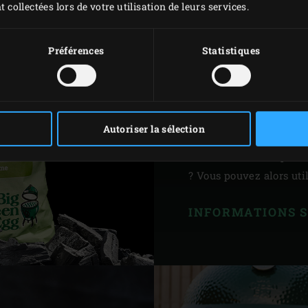
Pure Charcoal
est un c
t collectées lors de votre utilisation de leurs services.
mélange de chêne, de h
procédé unique de carb
Préférences
Statistiques
bois, Pure Charcoal est
fumée, sans goudron et 
d’émissions d’azote et 
(PM10 et plus petites) 
Autoriser la sélection
des charbons de bois. L
souhaitez donner plus 
? Vous pouvez alors uti
INFORMATIONS 