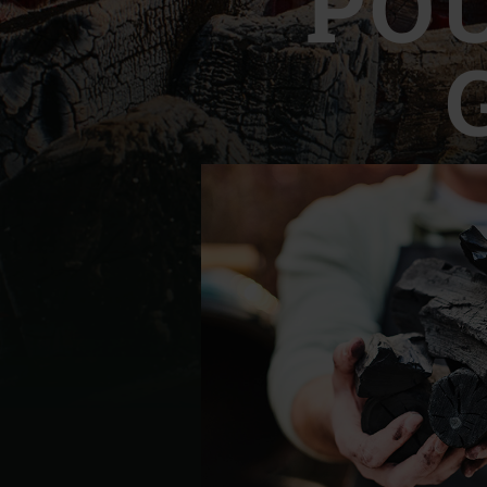
PO
Denmark | Danmark
Estonia | Eesti
Finland | Suomi
France | France
Germany | Deutschland
Greece | Ελλάδα
Hungary | Magyarország