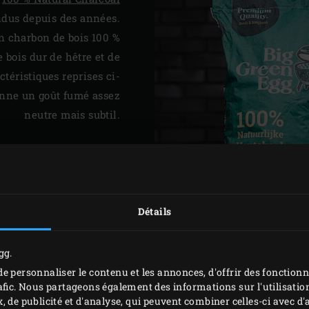
endus depuis des années.
un charbon de bois 100 %
e bois dur de hêtre et de
éristiques reprises ci-
onne un goût fumé assez
neutre mais subtil.
PLÉMENTAIRES
Détails
gg.
PURE C
e personnaliser le contenu et les annonces, d'offrir des fonctionn
afic. Nous partageons également des informations sur l'utilisation
, de publicité et d'analyse, qui peuvent combiner celles-ci avec 