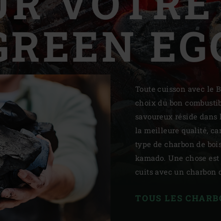
UR VOTRE 
Slovenia | Slovenija
GREEN EG
Spain | España
Sweden | Sverige
Switzerland (French) 
Toute cuisson avec le 
Switzerland | Schwei
choix du bon combustibl
savoureux réside dans l
Turkey | Türkiye
la meilleure qualité, ca
type de charbon de bois
kamado. Une chose est c
cuits avec un charbon d
TOUS LES CHAR