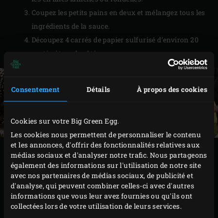
Coupez les petits pains en deux et mélangez tous les
ingrédients de la sauce.
Découpez 4 carrés de papier sulfurisé d’environ 20
centimètres de côté.
Consentement
Détails
À propos des cookies
Cookies sur votre Big Green Egg.
Les cookies nous permettent de personnaliser le contenu
et les annonces, d'offrir des fonctionnalités relatives aux
PRÉPARATION
médias sociaux et d'analyser notre trafic. Nous partageons
également des informations sur l'utilisation de notre site
avec nos partenaires de médias sociaux, de publicité et
Placez 2 ou 3 des petits pains coupés en deux sur la
d'analyse, qui peuvent combiner celles-ci avec d'autres
grille, partie coupée vers le bas, et faites-les griller
informations que vous leur avez fournies ou qu'ils ont
collectées lors de votre utilisation de leurs services.
pendant environ 30 secondes. Faites pivoter les