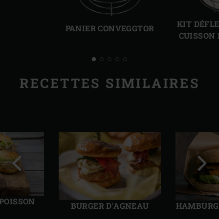
Diapo
Diap
précédente
suiv
KIT DÉFL
PANIER CONVEGGTOR
CUISSON
RECETTES SIMILAIRES
Diapo
Diap
précédente
suiv
 POISSON
BURGER D'AGNEAU
HAMBURGE