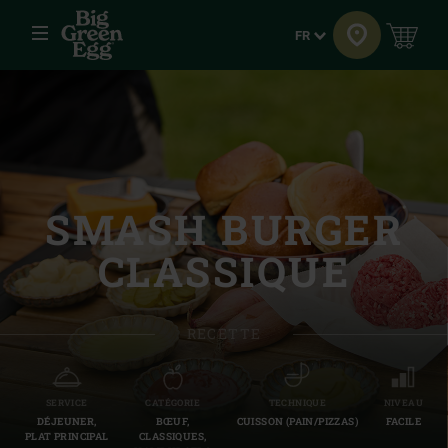
Menu
Langue
FR
SMASH BURGER
CLASSIQUE
RECETTE
SERVICE
CATÉGORIE
TECHNIQUE
NIVEAU
DÉJEUNER,
BŒUF,
CUISSON (PAIN/PIZZAS)
FACILE
PLAT PRINCIPAL
CLASSIQUES,