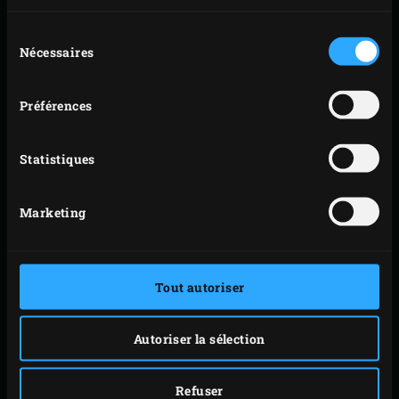
petits pains d’un quart de tour et laissez-les griller
pendant 30 secondes supplémentaires. Répétez
Sélection
Nécessaires
du
l’opération avec le reste des petits pains, en fermant
consentement
le couvercle du kamado après chaque
manipulation. Réservez.
Préférences
Graissez généreusement le côté lisse de la demi-
plancha en fonte avec de l’huile d’olive. Étalez un
Statistiques
quart des échalotes sur la plaque de cuisson,
environ de la taille d’un smash burger. Déposez une
Marketing
boulette de viande dessus, recouvrez-la d’une feuille
de papier sulfurisé et pressez avec la
presse à griller
en fonte
de façon à obtenir un burger bien plat.
Tout autoriser
Retirez le papier sulfurisé puis salez et poivrez votre
smash burger. Fermez le couvercle du kamado et
Autoriser la sélection
faites cuire le burger pendant environ 2 minutes
jusqu’à ce que le dessous soit bien doré. Retournez
Refuser