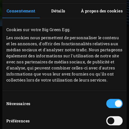
Consentement
Détails
À propos des cookies
Cookies sur votre Big Green Egg.
PRÉPARATION
Les cookies nous permettent de personnaliser le contenu
et les annonces, d'offrir des fonctionnalités relatives aux
médias sociaux et d'analyser notre trafic. Nous partageons
Placez le secreto et le chorizo sur la grille. Faites
également des informations sur l'utilisation de notre site
griller la viande pendant environ 3 minutes.
avec nos partenaires de médias sociaux, de publicité et
Retournez le secreto et le chorizo et laissez-les
d'analyse, qui peuvent combiner celles-ci avec d'autres
informations que vous leur avez fournies ou qu'ils ont
griller pendant encore 2 à 3 minutes jusqu’à ce que
collectées lors de votre utilisation de leurs services.
le secreto atteigne une température à cœur de 65 °C.
Vous pouvez mesurer cette température à l’aide
Sélection
d’un
thermomètre à lecture instantanée
.
Nécessaires
du
Réservez le secreto et le chorizo grillés. Retirez la
consentement
grille en fonte et placez la
grille en acier inoxydable
Préférences
dans le kamado. Posez le
faitout
sur la grille,