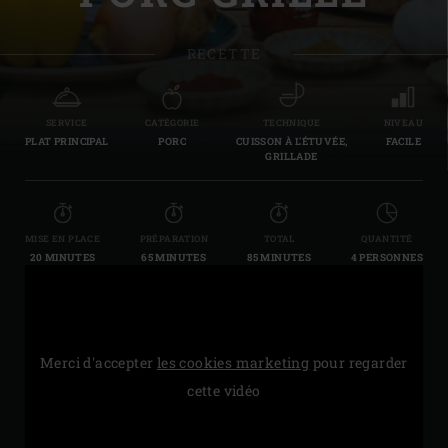
RECETTE
SERVICE
CATÉGORIE
TECHNIQUE
NIVEAU
PLAT PRINCIPAL
PORC
CUISSON À L'ÉTUVÉE,
FACILE
GRILLADE
MISE EN PLACE
PRÉPARATION
TOTAL
QUANTITÉ
20 MINUTES
65 MINUTES
85 MINUTES
4 PERSONNES
Merci d'accepter
les cookies marketing
pour regarder
cette vidéo