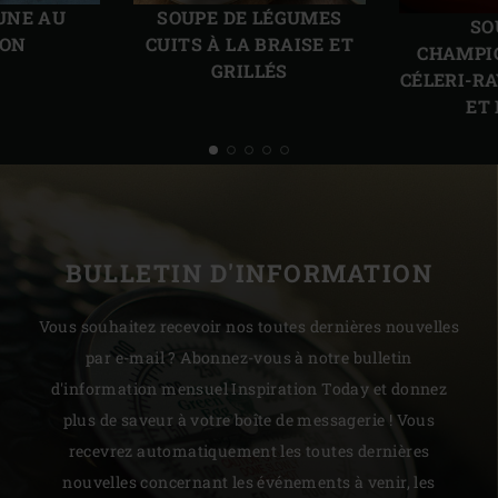
précédente
suiv
UNE AU
SOUPE DE LÉGUMES
SO
ON
CUITS À LA BRAISE ET
CHAMPI
GRILLÉS
CÉLERI-R
ET
BULLETIN D'INFORMATION
Vous souhaitez recevoir nos toutes dernières nouvelles
par e-mail ? Abonnez-vous à notre bulletin
d'information mensuel Inspiration Today et donnez
plus de saveur à votre boîte de messagerie ! Vous
recevrez automatiquement les toutes dernières
nouvelles concernant les événements à venir, les