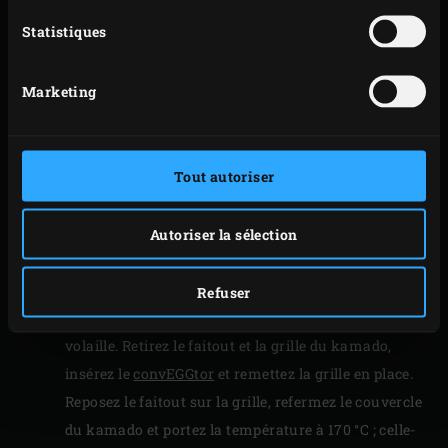
fermez le couvercle du kamado et laissez
Statistiques
préchauffer. Pendant ce temps, découpez le chorizo
grillé en cubes d’un demi-centimètre. Épluchez et
Marketing
émincez l’oignon et l’ail.
Mettez l’huile d’olive, les cubes de chorizo, l’oignon
et l’ail dans le faitout, et faites revenir pendant
Tout autoriser
environ 3 minutes. Incorporez le riz Bomba et faites
revenir pendant encore 3 minutes. Remuez
régulièrement en prenant soin de rabattre le
Autoriser la sélection
couvercle du Big Green Egg après chaque
manipulation.
Refuser
Mouillez le riz avec le jus de tomate et le bouillon de
volaille. Retirez le faitout et la grille du kamado,
insérez le
convEGGtor
et remettez la grille en place.
Reposez le faitout sur la grille, refermez le couvercle
du kamado et portez la température à 170 °C ; celle-