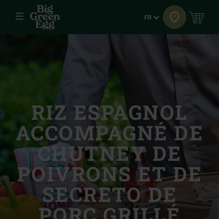
Menu
Langue
FR
RIZ ESPAGNOL
ACCOMPAGNÉ DE
CHUTNEY DE
POIVRONS ET DE
SECRETO DE
PORC GRILLÉ