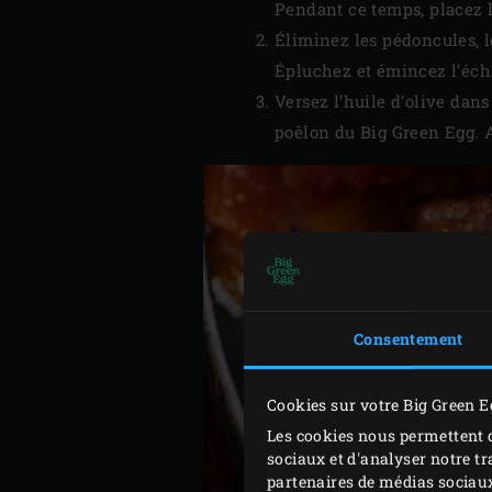
Pendant ce temps, placez 
Éliminez les pédoncules, l
Épluchez et émincez l’échal
Versez l’huile d’olive dans 
poêlon du Big Green Egg. Aj
Consentement
Cookies sur votre Big Green E
Les cookies nous permettent d
sociaux et d'analyser notre tr
partenaires de médias sociaux