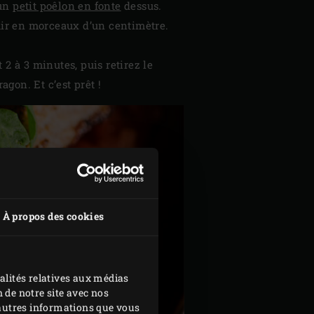
 un
petit poêlon en fonte
dessus.
hair en morceaux d’un centimètre.
t 2 à 3 minutes, puis retirez le
agon. Et c’est prêt !
À propos des cookies
alités relatives aux médias
 de notre site avec nos
d'autres informations que vous