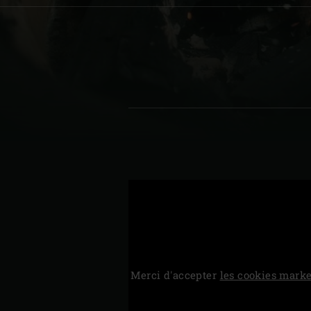
Denmark | Danmark
Estonia | Eesti
Finland | Suomi
France | France
Germany | Deutschland
Greece | Ελλάδα
Hungary | Magyarország
Merci d'accepter
les cookies marke