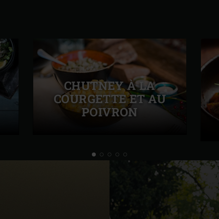
CHUTNEY À LA
COURGETTE ET AU
POIVRON