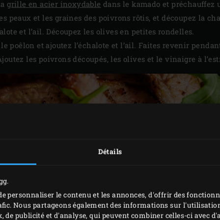
la
grille en acier inoxydable
dans le kamado et préchauffez
es peaux et les graines des poivrons rôtis, et découpez la c
ote et l’ail. Découpez les olives en petites rondelles.
le poêlon et ajoutez l’échalote et l’ail. Faites revenir pendan
outez les poivrons découpés, les olives et le vinaigre à l’estr
Détails
gg.
e personnaliser le contenu et les annonces, d'offrir des fonctionn
afic. Nous partageons également des informations sur l'utilisation
, de publicité et d'analyse, qui peuvent combiner celles-ci avec 