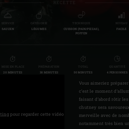
RECETTE
Slovenia | Slovenija
Spain | España
SERVICE
CATÉGORIE
TECHNIQUE
NIVEAU
SAUZEN
LÉGUMES
CUISSON (PAIN/PIZZAS),
FACILE
Sweden | Sverige
POFFEN
Switzerland (French) 
Switzerland | Schwei
MISE EN PLACE
PRÉPARATION
TOTAL
QUANTITÉ
Turkey | Türkiye
20 MINUTES
30 MINUTES
50 MINUTES
4 PERSONNES
Vous aimeriez préparer
c’est le moment d’allum
faisant d’abord rôtir l
chutney sera savoureux 
ting
pour regarder cette vidéo
merveille avec de nom
notamment très bien un