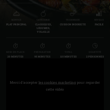
RECETTE
SERVICE
CATÉGORIE
TECHNIQUE
NIVEAU
PLAT PRINCIPAL
CLASSIQUES,
CUISSON INDIRECTE
FACILE
LÉGUMES,
VOLAILLE
MISE EN PLACE
PRÉPARATION
TOTAL
QUANTITÉ
20 MINUTES
95 MINUTES
115 MINUTES
2 PERSONNES
Merci d'accepter
les cookies marketing
pour regarder
cette vidéo