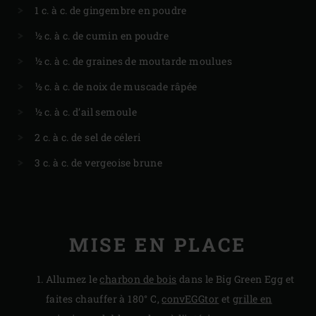
1 c. à c. de gingembre en poudre
½ c. à c. de cumin en poudre
½ c. à c. de graines de moutarde moulues
½ c. à c. de noix de muscade râpée
½ c. à c. d’ail semoule
2 c. à c. de sel de céleri
3 c. à c. de vergeoise brune
MISE EN PLACE
Allumez le
charbon de bois
dans le Big Green Egg et
faites chauffer à 180° C,
convEGGtor
et
grille en