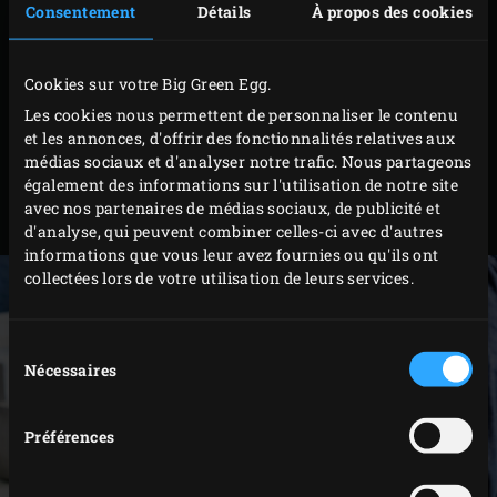
frotter. Soulevez délicatement la peau du poulet
Consentement
Détails
À propos des cookies
pour la séparer de la chair en glissant le doigt entre
la peau et la chair et en le déplaçant de droite à
Cookies sur votre Big Green Egg.
gauche. Répartissez le mélange d’épices entre la
Les cookies nous permettent de personnaliser le contenu
peau et la chair en veillant à bien le faire pénétrer.
et les annonces, d'offrir des fonctionnalités relatives aux
Frottez la peau du poulet d’huile de tournesol et
médias sociaux et d'analyser notre trafic. Nous partageons
également des informations sur l'utilisation de notre site
saupoudrez aussi le mélange d’épices à frotter
avec nos partenaires de médias sociaux, de publicité et
dessus.
d'analyse, qui peuvent combiner celles-ci avec d'autres
informations que vous leur avez fournies ou qu'ils ont
collectées lors de votre utilisation de leurs services.
Sélection
Nécessaires
du
consentement
Préférences