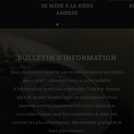
DE BIÈRE À LA BIÈRE
B
AMBRÉE
BULLETIN D'INFORMATION
Vous souhaitez recevoir nos toutes dernières nouvelles
par e-mail ? Abonnez-vous à notre bulletin
d'information mensuel Inspiration Today et donnez
plus de saveur à votre boîte de messagerie ! Vous
recevrez automatiquement les toutes dernières
nouvelles concernant les événements à venir, les
recettes les plus alléchantes, des conseils pratiques et
bien plus encore !