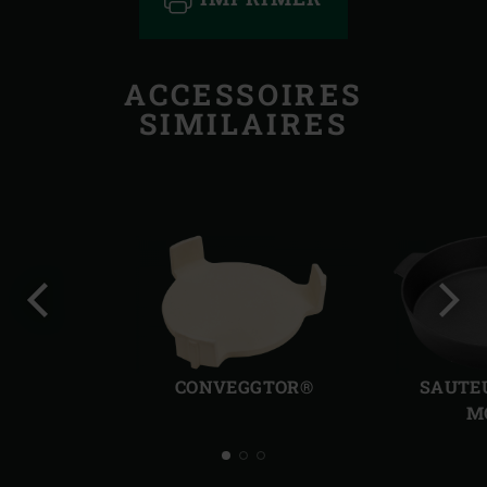
ACCESSOIRES
SIMILAIRES
Diapo
Diap
précédente
suiv
CONVEGGTOR®
SAUTEU
M