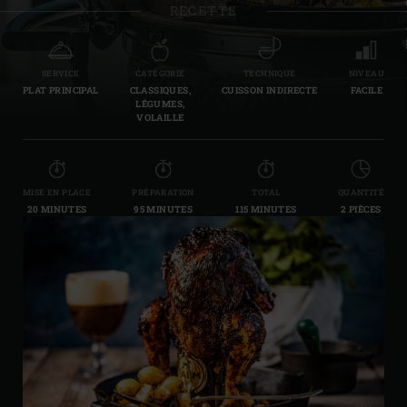
RECETTE
SERVICE
CATÉGORIE
TECHNIQUE
NIVEAU
PLAT PRINCIPAL
CLASSIQUES,
CUISSON INDIRECTE
FACILE
LÉGUMES,
VOLAILLE
MISE EN PLACE
PRÉPARATION
TOTAL
QUANTITÉ
20 MINUTES
95 MINUTES
115 MINUTES
2 PIÈCES