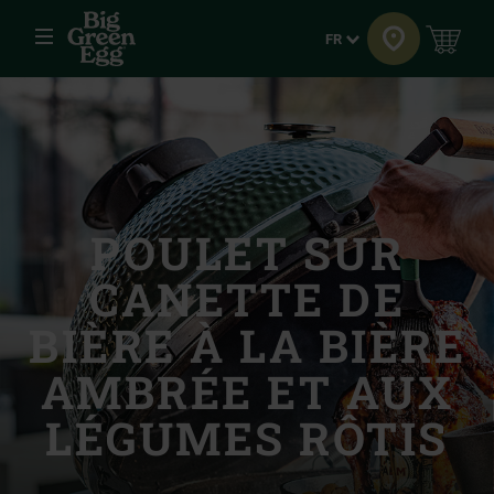
Menu
Langue
FR
POULET SUR
CANETTE DE
BIÈRE À LA BIÈRE
AMBRÉE ET AUX
LÉGUMES RÔTIS