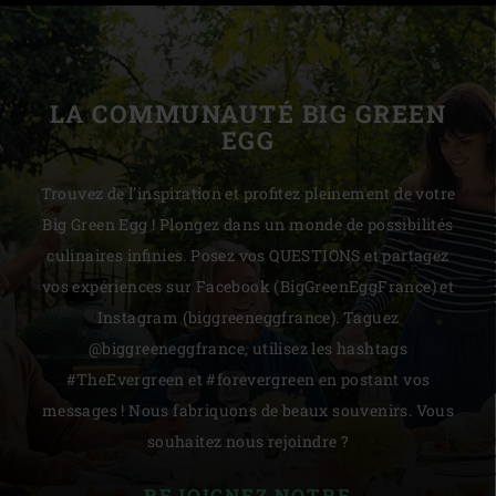
LA COMMUNAUTÉ BIG GREEN
EGG
Trouvez de l'inspiration et profitez pleinement de votre
Big Green Egg ! Plongez dans un monde de possibilités
culinaires infinies. Posez vos QUESTIONS et partagez
vos expériences sur Facebook (BigGreenEggFrance) et
Instagram (biggreeneggfrance). Taguez
@biggreeneggfrance, utilisez les hashtags
#TheEvergreen et #forevergreen en postant vos
messages ! Nous fabriquons de beaux souvenirs. Vous
souhaitez nous rejoindre ?
REJOIGNEZ NOTRE