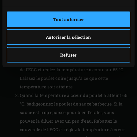
Placez la canette avec précaution dans le support
pour poulet à la bière et placez le poulet sur ce
support. Posez le support dans la
sauteuse en fonte
Tout autoriser
(petit format) et répartissez les légumes tout
autour. Posez la sauteuse sur la grille et enfoncez la
Autoriser la sélection
sonde du thermomètre à distance (
Dual Probe
Remote Thermometer
) dans la cuisse du poulet en
Refuser
veillant à ne pas toucher l’os. Rabattez le couvercle
de l’EGG et réglez la température à cœur sur 65 °C.
Laissez le poulet cuire jusqu’à ce que cette
température soit atteinte.
Quand la température à cœur du poulet a atteint 65
°C, badigeonnez le poulet de sauce barbecue. Si la
sauce est trop épaisse pour bien l’étaler, vous
pouvez la diluer avec un peu d’eau. Rabattez le
couvercle de l’EGG et réglez la température à cœur