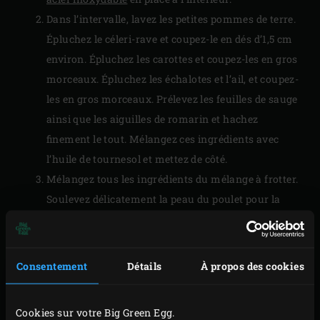
Dans l’intervalle, lavez les petites pommes de terre.
Épluchez le céleri-rave et coupez-le en dés d’1,5 cm
environ. Épluchez les carottes et coupez-les en gros
morceaux. Épluchez les échalotes et l’ail, et coupez-
les en gros morceaux. Prélevez les feuilles de sauge
ainsi que les aiguilles de romarin et hachez
finement le tout. Mélangez ces ingrédients avec
l’huile de tournesol et mettez de côté.
Mélangez tous les ingrédients du mélange à frotter.
Soulevez délicatement la peau du poulet pour la
séparer de la chair en glissant le doigt sous la peau
et en le déplaçant de droite à gauche. Répartissez le
mélange d’épices entre la peau et la chair en veillant
Consentement
Détails
À propos des cookies
à bien le faire pénétrer. Frottez la peau du poulet
d’huile de tournesol et saupoudrez aussi du
Cookies sur votre Big Green Egg.
mélange d’épices à frotter dessus.