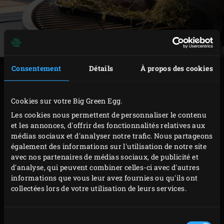
Consentement
Détails
À propos des cookies
PRÉPARATION
Sortez le filet fumé du congélateur une heure avant
Cookies sur votre Big Green Egg.
de le servir. Allumez le charbon de bois dans le Big
Les cookies nous permettent de personnaliser le contenu
et les annonces, d'offrir des fonctionnalités relatives aux
Green Egg et faites-le chauffer à une température de
médias sociaux et d'analyser notre trafic. Nous partageons
200 °C,
grille en fonte
en place à l’intérieur.
également des informations sur l'utilisation de notre site
Pour la crème d’avocat, coupez les avocats en deux
avec nos partenaires de médias sociaux, de publicité et
d'analyse, qui peuvent combiner celles-ci avec d'autres
et enlevez les noyaux. Badigeonnez les moitiés
informations que vous leur avez fournies ou qu'ils ont
d’avocat d’huile d’olive et mettez-les sur la grille
collectées lors de votre utilisation de leurs services.
avec le côté coupé vers le bas et faites-les griller
pendant environ 2 minutes. Tournez les moitiés
Sélection