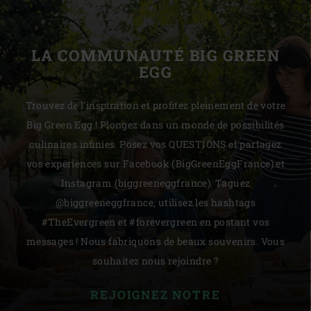
LA COMMUNAUTÉ BIG GREEN
EGG
Trouvez de l'inspiration et profitez pleinement de votre
Big Green Egg ! Plongez dans un monde de possibilités
culinaires infinies. Posez vos QUESTIONS et partagez
vos expériences sur Facebook (BigGreenEggFrance) et
Instagram (biggreeneggfrance). Taguez
@biggreeneggfrance, utilisez les hashtags
#TheEvergreen et #forevergreen en postant vos
messages ! Nous fabriquons de beaux souvenirs. Vous
souhaitez nous rejoindre ?
REJOIGNEZ NOTRE