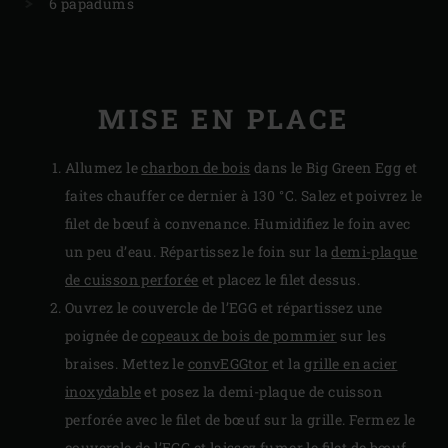
6 papadums
MISE EN PLACE
Allumez le
charbon de bois
dans le Big Green Egg et
faites chauffer ce dernier à 130 °C. Salez et poivrez le
filet de bœuf à convenance. Humidifiez le foin avec
un peu d’eau. Répartissez le foin sur la
demi-plaque
de cuisson perforée
et placez le filet dessus.
Ouvrez le couvercle de l’EGG et répartissez une
poignée de
copeaux de bois de pommier
sur les
braises. Mettez le
convEGGtor
et la
grille en acier
inoxydable
et posez la demi-plaque de cuisson
perforée avec le filet de bœuf sur la grille. Fermez le
couvercle de l’EGG et laissez fumer le filet de bœuf