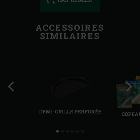
ACCESSOIRES
SIMILAIRES
Diapo
Diap
précédente
suiv
DEMI-GRILLE PERFORÉE
COPEA