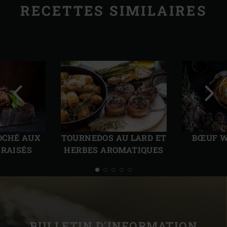
RECETTES SIMILAIRES
Diapo
Diap
précédente
suiv
OCHÉ AUX
TOURNEDOS AU LARD ET
BŒUF W
BRAISÉS
HERBES AROMATIQUES
BULLETIN D'INFORMATION