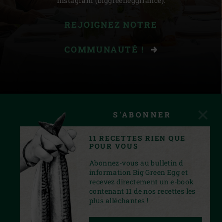
Instagram (biggreeneggfrance).
REJOIGNEZ NOTRE
COMMUNAUTÉ !
S'ABONNER
11 RECETTES RIEN QUE
POUR VOUS
Abonnez-vous au bulletin d
information Big Green Egg et
recevez directement un e-book
contenant 11 de nos recettes les
plus alléchantes !
INSTAGRAM
YOUTUBE
FACEBOOK
PINTEREST
TWITTER