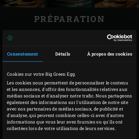
PRÉPARATION
Placez la
sauteuse (Ø 27 cm
) sur la grille. Ajoutez le
beurre, fermez le couvercle du kamado et laissez
fondre le beurre.
Consentement
Détails
À propos des cookies
Retirez la sauteuse du Big Green Egg, ajoutez le
chocolat au beurre fondu et mélangez jusqu’à
Cookies sur votre Big Green Egg.
obtenir une consistance lisse. Battez les blancs
Les cookies nous permettent de personnaliser le contenu
d’œufs avec le reste du sucre dans un robot de
et les annonces, d'offrir des fonctionnalités relatives aux
cuisine jusqu’à ce qu’ils soient bien aérés.
médias sociaux et d'analyser notre trafic. Nous partageons
également des informations sur l'utilisation de notre site
Incorporez d’abord le mélange de chocolat au
avec nos partenaires de médias sociaux, de publicité et
mélange de jaunes d’œuf, puis au mélange de
d'analyse, qui peuvent combiner celles-ci avec d'autres
blancs d’œuf. Effectuez ces étapes délicatement
informations que vous leur avez fournies ou qu'ils ont
collectées lors de votre utilisation de leurs services.
pour que le mélange reste aéré. Ajoutez le mélange
de farine.