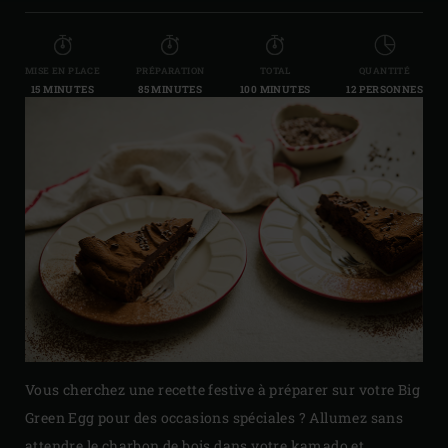
MISE EN PLACE
PRÉPARATION
TOTAL
QUANTITÉ
15 MINUTES
85 MINUTES
100 MINUTES
12 PERSONNES
Vous cherchez une recette festive à préparer sur votre Big
Green Egg pour des occasions spéciales ? Allumez sans
attendre le charbon de bois dans votre kamado et