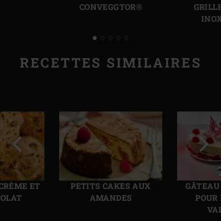
précédente
suiv
CONVEGGTOR®
GRILL
INO
RECETTES SIMILAIRES
Diapo
Diap
précédente
suiv
 CRÈME ET
PETITS CAKES AUX
GÂTEAU 
COLAT
AMANDES
POUR 
VA