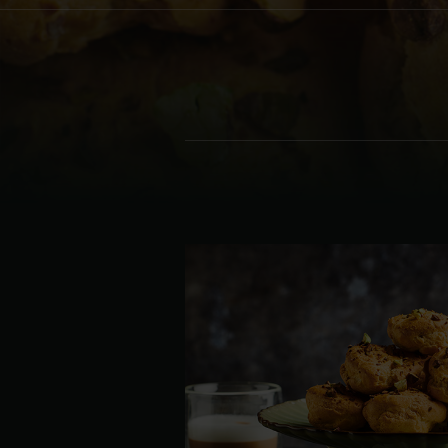
Denmark | Danmark
Estonia | Eesti
Finland | Suomi
France | France
Germany | Deutschland
Greece | Ελλάδα
Hungary | Magyarország