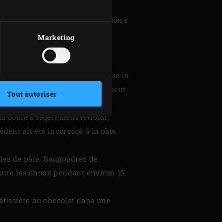
soit fondu et bien mélangé à la
aissez refroidir la crème pâtissière
Marketing
le poêlon, ajoutez le beurre et
Continuez à remuer jusqu’à ce que la
cela ne prend pas longtemps et peut
Tout autoriser
a boule a légèrement refroidi,
dent ait été incorporé à la pâte.
oules de pâte. Saupoudrez de
 cuire les choux pendant environ 15
pâtissière au chocolat dans une