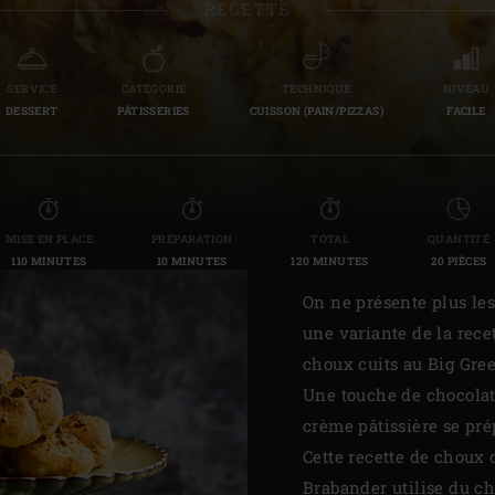
RECETTE
Slovenia | Slovenija
Spain | España
SERVICE
CATÉGORIE
TECHNIQUE
NIVEAU
DESSERT
PÂTISSERIES
CUISSON (PAIN/PIZZAS)
FACILE
Sweden | Sverige
Switzerland (French) 
Switzerland | Schwei
MISE EN PLACE
PRÉPARATION
TOTAL
QUANTITÉ
110 MINUTES
10 MINUTES
120 MINUTES
20 PIÈCES
Turkey | Türkiye
On ne présente plus les
une variante de la recet
choux cuits au Big Gree
Une touche de chocolat e
crème pâtissière se pr
Cette recette de choux 
Brabander utilise du ch