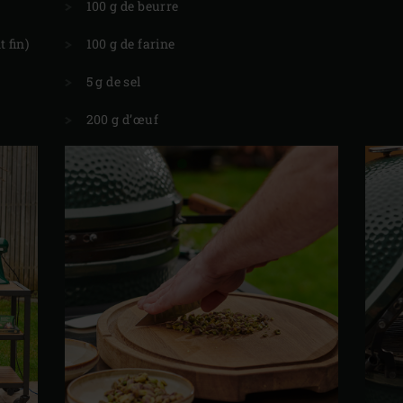
100 g de beurre
 fin)
100 g de farine
5 g de sel
200 g d’œuf