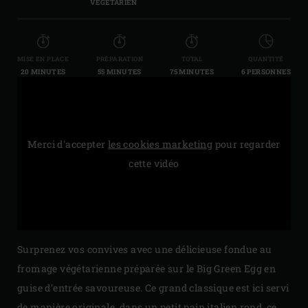
VÉGÉTARIEN
MISE EN PLACE
PRÉPARATION
TOTAL
QUANTITÉ
20 MINUTES
55 MINUTES
75 MINUTES
6 PERSONNES
Merci d'accepter
les cookies marketing
pour regarder
cette vidéo
Surprenez vos convives avec une délicieuse fondue au
fromage végétarienne préparée sur le Big Green Egg en
guise d’entrée savoureuse. Ce grand classique est ici servi
de manière originale, dans un petit pain italien rond, ce