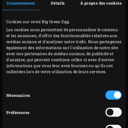
fondue au fromage. Retirez la grille et le convEGGtor
Consentement
Détails
À propos des cookies
de l’EGG et créez une configuration permettant une
cuisson mi-directe et mi-indirecte simultanée, avec
Cookies sur votre Big Green Egg.
la grille surélevée. Nous vous expliquons comment
Les cookies nous permettent de personnaliser le contenu
procéder au bas de cette recette. Rabattez le
et les annonces, d'offrir des fonctionnalités relatives aux
couvercle de l’EGG et portez la température à 220 °C.
médias sociaux et d'analyser notre trafic. Nous partageons
également des informations sur l'utilisation de notre site
Placez la moitié des petits pains évidés, partie
avec nos partenaires de médias sociaux, de publicité et
inférieure vers le haut, sur la demi-grille en acier
d'analyse, qui peuvent combiner celles-ci avec d'autres
inoxydable et disposez les parties supérieures sur la
informations que vous leur avez fournies ou qu'ils ont
collectées lors de votre utilisation de leurs services.
grille surélevée. Refermez le couvercle du kamado
et laissez griller pendant environ 3 minutes. Sortez
vos petits pains de l’EGG, réservez-les et faites
Sélection
Nécessaires
du
griller le reste des petits pains de la même manière.
consentement
Placez la mie de pain en gros morceaux sur la grille
Préférences
surélevée, les sucrines sur la demi-grille en acier
inoxydable, et le bimi et les mini-maïs sur la demi-