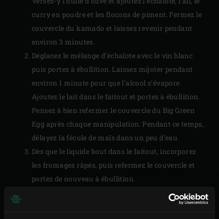
Versez-y l’huile d’olive et ajoutez l’échalote, l’ail, le
curry en poudre et les flocons de piment. Fermez le
couvercle du kamado et laissez revenir pendant
environ 3 minutes.
Déglacez le mélange d’échalote avec le vin blanc
puis portez à ébullition. Laissez mijoter pendant
environ 1 minute pour que l’alcool s’évapore.
Ajoutez le lait dans le faitout et portez à ébullition.
Pensez à bien refermer le couvercle du Big Green
Egg après chaque manipulation. Pendant ce temps,
délayez la fécule de maïs dans un peu d’eau.
Dès que le liquide bout dans le faitout, incorporez
les fromages râpés, puis refermez le couvercle et
portez de nouveau à ébullition.
Sortez le faitout du kamado et incorporez la fécule
de maïs délayée. Couvrez le faitout et réservez la