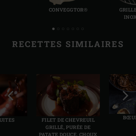
Diapo
Diap
précédente
suiv
CONVEGGTOR®
GRILL
INO
RECETTES SIMILAIRES
Diapo
Diap
précédente
suiv
BŒUF
CUITES
FILET DE CHEVREUIL
GRILLÉ, PURÉE DE
PATATE DOUCE, CHOUX