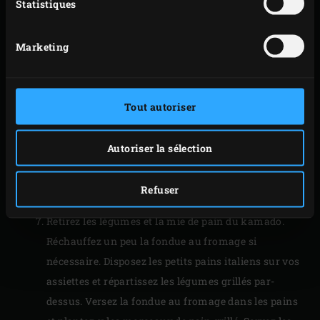
grille en fonte. Laissez la mie de pain griller pendant
Statistiques
environ 8 minutes. Faites griller les tiges de bimi
pendant environ 1 minute puis retournez-les et
Marketing
laissez-les griller pendant encore 1 minute.
Déplacez-les vers la demi-grille en acier inoxydable.
Déplacez les sucrines sur la demi-grille en fonte et
Tout autoriser
laissez-les griller pendant 1 minute de chaque côté.
Faites griller le maïs pendant 5 à 6 minutes au total,
Autoriser la sélection
en faisant rouler les épis de temps en temps. Pensez
à bien refermer le couvercle du Big Green Egg après
Refuser
chaque manipulation.
Retirez les légumes et la mie de pain du kamado.
Réchauffez un peu la fondue au fromage si
nécessaire. Disposez les petits pains italiens sur vos
assiettes et répartissez les légumes grillés par-
dessus. Versez la fondue au fromage dans les pains