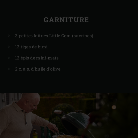
GARNITURE
3 petites laitues Little Gem (sucrines)
12 tiges de bimi
12 épis de mini-maïs
2 c. à s. d’huile d’olive