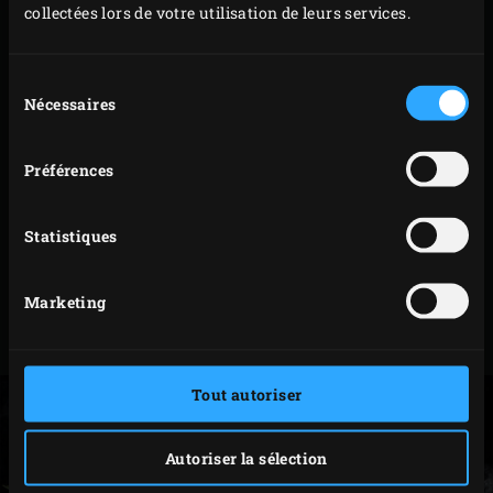
boîte en bois avec le fromage sur la grille. Fermez le
collectées lors de votre utilisation de leurs services.
couvercle de l’EGG et faites chauffer le fromage, en
fonction de la maturité, 10-15 minutes jusqu’à ce
Sélection
qu’il soit bien crémeux. Recouvrez un grand plat
Nécessaires
du
pouvant contenir la boîte de camembert de
consentement
branches de sapin.
Préférences
Retirez la boîte de camembert de l’EGG et placez-la
sur les branches de sapin. Ajoutez les légumes
Statistiques
grillés. Allumez les branches de sapin et servez avec
des morceaux de pain de campagne de sorte à
Marketing
également pouvoir les tremper dans le fromage
comme avec les légumes.
Tout autoriser
Autoriser la sélection