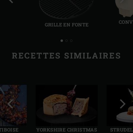
Diapo
Diap
précédente
suiv
CONV
GRILLE EN FONTE
RECETTES SIMILAIRES
Diapo
Diap
précédente
suiv
TIBOISE
YORKSHIRE CHRISTMAS
STRUDEL