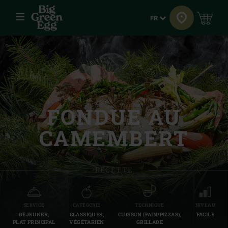
Menu
Langue
FR
FONDUE AU
CAMEMBERT
RECETTE
SERVICE
CATÉGORIE
TECHNIQUE
NIVEAU
DÉJEUNER,
CLASSIQUES,
CUISSON (PAIN/PIZZAS),
FACILE
PLAT PRINCIPAL
VÉGÉTARIEN
GRILLADE