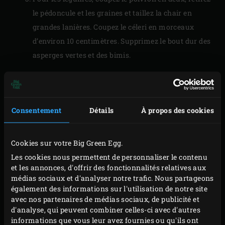
le pédoncule et les graines et taillez la chair en
grandes lanières. Coupez le céleri en morceaux
d’environ 10 centimètres. Supprimez le bout dur des
asperges vertes et des bimis.
PRÉPARATION
Consentement
Détails
À propos des cookies
Répartissez les légumes sur la grille et faites-les
griller, en fonction de l’épaisseur, env. 4 minutes de
tous les côtés.
Cookies sur votre Big Green Egg.
Sortez les légumes de l’EGG et réservez-les. Enlevez
Les cookies nous permettent de personnaliser le contenu
et les annonces, d'offrir des fonctionnalités relatives aux
la grille en fonte, posez le
convEGGtor
puis la
grille
médias sociaux et d'analyser notre trafic. Nous partageons
en acier inoxydable
dans l’EGG. Faites chauffer à
également des informations sur l'utilisation de notre site
190 °C.
avec nos partenaires de médias sociaux, de publicité et
d'analyse, qui peuvent combiner celles-ci avec d'autres
Aspergez le camembert de vin blanc et placez la
informations que vous leur avez fournies ou qu'ils ont