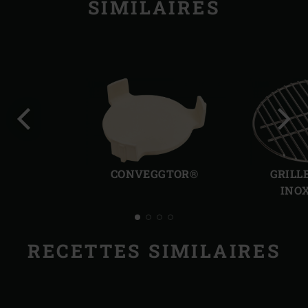
SIMILAIRES
Diapo
Diap
précédente
suiv
CONVEGGTOR®
GRILL
INO
RECETTES SIMILAIRES