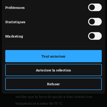
en les deux rectangles de pâte. Déposez un boudin
Préférences
(Ø 3-4 cm) de farce sur l’un des côtés longs de
chaque rectangle de pâte feuilletée. Roulez les pâtes
Statistiques
puis découpez chaque rouleau en 10 morceaux
égaux. Badigeonnez-les ensuite avec le reste du
Marketing
jaune d’œuf et saupoudrez de graines de sésame.
Découpez un cercle de papier sulfurisé légèrement
plus petit que votre
pierre de cuisson
. Placez les
Tout autoriser
feuilletés sur le papier sulfurisé, sur la pierre de
cuisson froide, et posez celle-ci sur la grille de l’EGG.
Fermez le couvercle de l’EGG et faites cuire les
Autoriser la sélection
feuilletés pendant environ 25 minutes jusqu’à ce
qu’ils soient dorés et cuits à point. Utilisez le
Refuser
thermomètre numérique à lecture instantanée
pour
vérifier que la farce de poulet a bien atteint une
température à cœur de 70 °C.