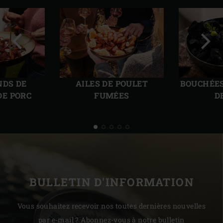
Diapo
Diap
précédente
suiv
NDS DE
AILES DE POULET
BOUCHÉES
DE PORC
FUMÉES
D
BULLETIN D'INFORMATION
Vous souhaitez recevoir nos toutes dernières nouvelles
par e-mail ? Abonnez-vous à notre bulletin