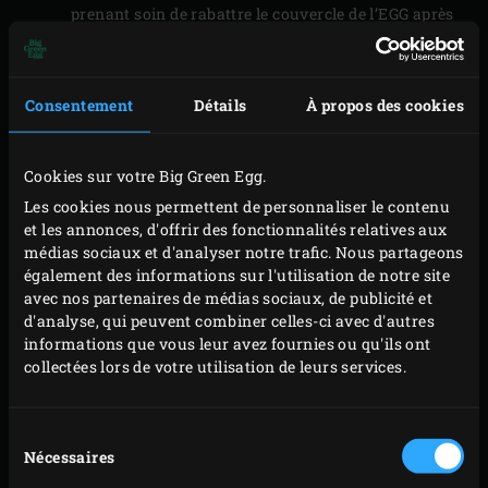
prenant soin de rabattre le couvercle de l’EGG après
chaque manipulation.
Retirez le faitout de l’EGG et transférez le mélange
Consentement
Détails
À propos des cookies
d’échalotes dans une assiette. Laissez
complètement refroidir. Portez l’EGG à une
température de 220 °C.
Cookies sur votre Big Green Egg.
Incorporez le mélange d’échalotes refroidi, le
Les cookies nous permettent de personnaliser le contenu
gingembre, les oignons nouveaux, les pistaches,
et les annonces, d'offrir des fonctionnalités relatives aux
médias sociaux et d'analyser notre trafic. Nous partageons
l’œuf, la moutarde de Dijon et la chapelure à la
également des informations sur l'utilisation de notre site
viande hachée, puis assaisonnez cette farce de sel et
avec nos partenaires de médias sociaux, de publicité et
de poivre à convenance. Transférez la farce dans
d'analyse, qui peuvent combiner celles-ci avec d'autres
informations que vous leur avez fournies ou qu'ils ont
une poche à douille.
collectées lors de votre utilisation de leurs services.
Étalez les deux rectangles de pâte feuilletée.
Aplatissez-les légèrement à l’aide d’un rouleau à
Sélection
pâtisserie jusqu’à obtenir une épaisseur d’environ
Nécessaires
du
3 millimètres. Battez le jaune d’œuf et badigeonnez-
consentement