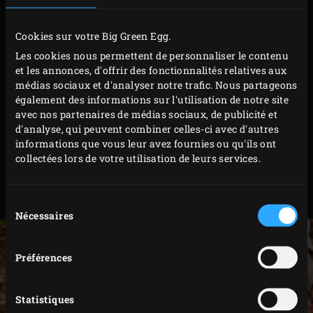
braises et fermez le couvercle de l’EGG. Mettez le
moteur en marche et laissez le mélange de noix
Cookies sur votre Big Green Egg.
fumer et cuire lentement pendant environ 1 heure.
Les cookies nous permettent de personnaliser le contenu
Portez la température de l’EGG à 170 °C et laissez le
et les annonces, d'offrir des fonctionnalités relatives aux
mélange de noix rôtir pendant environ 30 minutes
médias sociaux et d'analyser notre trafic. Nous partageons
également des informations sur l'utilisation de notre site
supplémentaires jusqu’à ce qu’elles soient joliment
avec nos partenaires de médias sociaux, de publicité et
colorées.
d'analyse, qui peuvent combiner celles-ci avec d'autres
Arrêtez le moteur de la rôtissoire et retirez la broche
informations que vous leur avez fournies ou qu'ils ont
collectées lors de votre utilisation de leurs services.
et le panier de l’EGG. Ouvrez le panier et versez le
mélange de noix dans un bol. Assaisonnez de sel de
mer fin à convenance.
Sélection
Nécessaires
du
consentement
Préférences
Statistiques