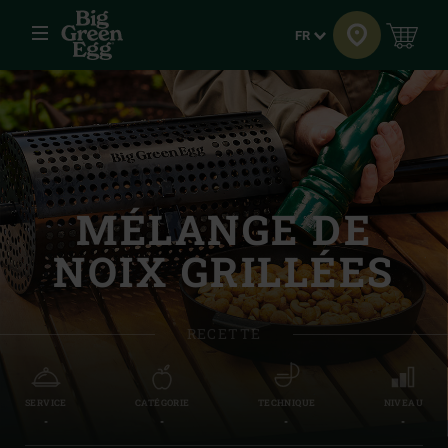
Menu
Langue
FR
MÉLANGE DE
NOIX GRILLÉES
RECETTE
SERVICE
CATÉGORIE
TECHNIQUE
NIVEAU
-
-
-
-