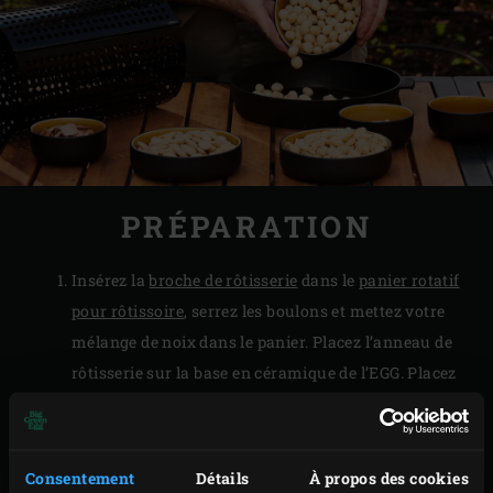
PRÉPARATION
Insérez la
broche de rôtisserie
dans le
panier rotatif
pour rôtissoire
, serrez les boulons et mettez votre
mélange de noix dans le panier. Placez l’anneau de
rôtisserie sur la base en céramique de l’EGG. Placez
la broche de rôtisserie avec le panier dans l’anneau
et insérez la tige de la broche dans le moteur. Jetez
une poignée de
copeaux de bois de cerisier
sur les
Consentement
Détails
À propos des cookies