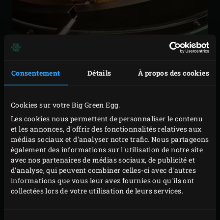
Consentement
Détails
À propos des cookies
Délicieux poulet rôti à la braise, ananas succulent et
Cookies sur votre Big Green Egg.
juteux, rôti parfait ou viande à la broche pour un
Les cookies nous permettent de personnaliser le contenu
sandwich gyros ou un kebab maison ? Désormais,
et les annonces, d'offrir des fonctionnalités relatives aux
préparez tous ces plats vous-même sur votre Big Green
médias sociaux et d'analyser notre trafic. Nous partageons
Egg à l’aide du Kit de rôtisserie, un nouvel accessoire
également des informations sur l'utilisation de notre site
avec nos partenaires de médias sociaux, de publicité et
fantastique pour votre Big Green Egg. Ses possibilités
d'analyse, qui peuvent combiner celles-ci avec d'autres
sont infinies. Vos ingrédients sont constamment arrosés
informations que vous leur avez fournies ou qu'ils ont
de graisse ou de jus et développent ainsi toute leur saveur.
collectées lors de votre utilisation de leurs services.
Vous pouvez utiliser le kit de rôtisserie avec ou sans le
convEGGtor, en fonction de ce que vous cuisinez et de la