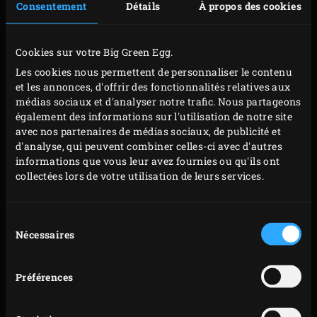
Consentement
Détails
À propos des cookies
PRÉPARATION
Cookies sur votre Big Green Egg.
Pour la garniture aux épinards, faites fondre le
Les cookies nous permettent de personnaliser le contenu
beurre dans le
faitout vert
rond posé dans l’EGG.
et les annonces, d'offrir des fonctionnalités relatives aux
Ajoutez l’échalote et le fenouil, et laissez revenir
médias sociaux et d'analyser notre trafic. Nous partageons
également des informations sur l'utilisation de notre site
quelques minutes jusqu’à ce que l’échalote
avec nos partenaires de médias sociaux, de publicité et
devienne translucide. Déglacez avec le Pernod et la
d'analyse, qui peuvent combiner celles-ci avec d'autres
crème fraîche liquide et laissez réduire, en remuant
informations que vous leur avez fournies ou qu'ils ont
collectées lors de votre utilisation de leurs services.
de temps en temps, jusqu’à obtenir une consistance
de yaourt.
Ajoutez les épinards au mélange à la crème et
Sélection
Nécessaires
du
laissez mijoter jusqu’à ce qu’ils aient réduit. Ajoutez
consentement
du poivre fraîchement moulu à votre convenance,
Préférences
versez dans une passoire et laissez refroidir la
garniture aux épinards.