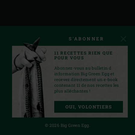
S'ABONNER
11 RECETTES RIEN QUE
POUR VOUS
Abonnez-vous au bulletin d
information Big Green Egg et
recevez directement un e-book
contenant 11 de nos recettes les
plus alléchantes !
INSTAGRAM
YOUTUBE
FACEBOOK
PINTEREST
TWITTER
OUI, VOLONTIERS
PRIVACY STATEMENT
© 2026 Big Green Egg.