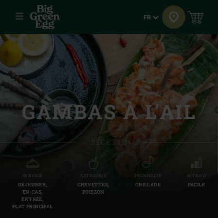
Menu
Langue
FR
GAMBAS À L'AIL
RECETTE
SERVICE
CATÉGORIE
TECHNIQUE
NIVEAU
DÉJEUNER,
CREVETTES,
GRILLADE
FACILE
EN-CAS,
POISSON
ENTRÉE,
PLAT PRINCIPAL