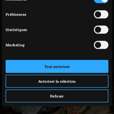
l’intérieur. Profitez de l’intervalle pour enfiler les
consentement
gambas sur 8
brochettes en bambou
.
Préférences
Disposez les brochettes de gambas sur la grille et
rabattez le couvercle de l’EGG. Faites griller les
Statistiques
gambas de chaque côté 3 minutes environ, en
prenant soin de les retourner avec une pince, pour
ne pas risquer de vous brûler.
Marketing
Retirez les brochettes de gambas du Big Green Egg
et servez-les sur de belles assiettes ou sur un joli
plat de présentation.
Tout autoriser
Autoriser la sélection
Refuser