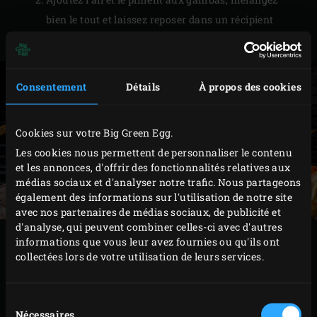
bien le tout et laissez reposer dans un récipient
fermé au moins 2 heures au réfrigérateur.
Consentement
Détails
À propos des cookies
Cookies sur votre Big Green Egg.
Les cookies nous permettent de personnaliser le contenu
et les annonces, d'offrir des fonctionnalités relatives aux
médias sociaux et d'analyser notre trafic. Nous partageons
également des informations sur l'utilisation de notre site
avec nos partenaires de médias sociaux, de publicité et
d'analyse, qui peuvent combiner celles-ci avec d'autres
PRÉPARATION
informations que vous leur avez fournies ou qu'ils ont
collectées lors de votre utilisation de leurs services.
Allumez
le Big Green Egg et faites-le monter à une
Sélection
température de 200 °C,
grille en fonte
placée à
Nécessaires
du