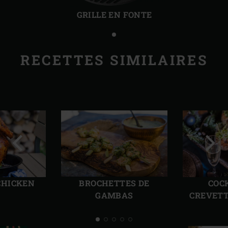
précédente
suiv
GRILLE EN FONTE
RECETTES SIMILAIRES
Diapo
Diap
précédente
suiv
CHICKEN
BROCHETTES DE
COC
GAMBAS
CREVETT