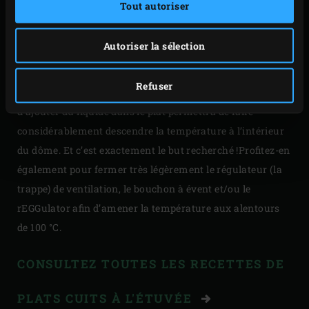
Tout autoriser
La cuisson à l’étuvée est une technique de cuisson lente
qui nécessite l’emploi d’un
faitout
. Tout comme pour la
Autoriser la sélection
cuisson sur un fourneau, vous pouvez commencer par
faire revenir les ingrédients à environ 200 °C, sans le
Refuser
convEGGtor ; le fait de placer ce dernier ultérieurement et
d’ajouter du liquide dans le plat permettra de faire
considérablement descendre la température à l’intérieur
du dôme. Et c’est exactement le but recherché !Profitez-en
également pour fermer très légèrement le régulateur (la
trappe) de ventilation, le bouchon à évent et/ou le
rEGGulator afin d’amener la température aux alentours
de 100 °C.
CONSULTEZ TOUTES LES RECETTES DE
PLATS CUITS À L'ÉTUVÉE