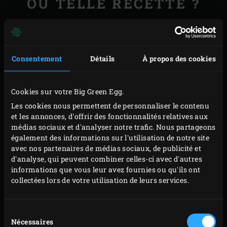
OU TELLE RECETTE ?
Oignon jaune : a un goût assez prononcé et est idéal
coupé en rondelles et frit (délicieux sur votre
hamburger !) ou braisé, ainsi que grillé en tranches.
Consentement
Détails
À propos des cookies
Oignon rouge : idéal pour mettre de la couleur, a une
saveur plus douce que celle de l’oignon jaune. En
Cookies sur votre Big Green Egg.
raison de sa couleur, l’oignon rouge convient
Les cookies nous permettent de personnaliser le contenu
particulièrement dans des préparations à l’aigre-
et les annonces, d'offrir des fonctionnalités relatives aux
médias sociaux et d'analyser notre trafic. Nous partageons
doux. Tenez compte du fait que la préparation à
également des informations sur l'utilisation de notre site
l’aigre-doux doit avoir refroidi avant d’y ajouter
avec nos partenaires de médias sociaux, de publicité et
l’oignon. Un liquide acide chaud risque en effet
d'analyse, qui peuvent combiner celles-ci avec d'autres
informations que vous leur avez fournies ou qu'ils ont
d’oxyder l’oignon et de le faire brunir.
collectées lors de votre utilisation de leurs services.
Échalote : goût subtil et bien digeste. Couper des
échalotes risquant de vous faire pleurer encore plus
Sélection
que les autres oignons, mieux vaut utiliser un
Nécessaires
du
couteau bien tranchant afin de limiter les dégâts.