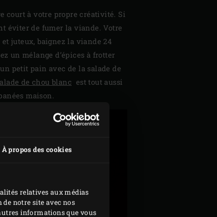
 court à votre propre créativité. Si
t éviter de fumer la viande. Votre
 et juteux, baignez la viande 24
sez un mélange d’épices à frotter
un petit pain avec de la salade de
salade de chou blanc
est tout aussi
e panées maison.
À propos des cookies
alités relatives aux médias
 de notre site avec nos
d'autres informations que vous