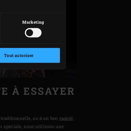
Marketing
Tout autoriser
TE À ESSAYER
traditionnelle, ou à un bon
ragoût
.
n spéciale, nous utilisons une