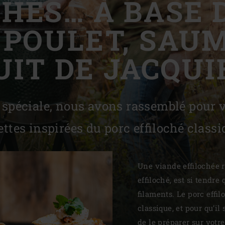
HÉS… À BASE 
Slovenia | Slovenija
 POULET, SAU
Spain | España
UIT DE JACQUIE
Sweden | Sverige
Switzerland (French) 
Switzerland | Schwei
 spéciale, nous avons rassemblé pour 
Turkey | Türkiye
ettes inspirées du porc effiloché classi
Une viande effilochée 
effiloché, est si tendre
filaments. Le porc effi
classique, et pour qu’il
de le préparer sur votr