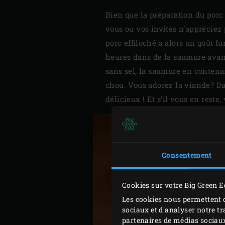
Bien que la préparation du porc 
vous ou vos invités n’appréciez
porc effiloché a alors un goût f
heures dans de la saumure avant 
sans sel, la saumure en conten
chou. Vous adorez la viande? Da
délicieux ! Et s’il vous en rest
Consentement
Cookies sur votre Big Green E
Les cookies nous permettent d
sociaux et d'analyser notre tr
partenaires de médias sociaux