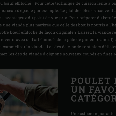
du bœuf effiloché . Pour cette technique de cuisson lente à b
morceau d’épaule par exemple. Le plat de côtes est souvent a
ins avantageux du point de vue prix. Pour préparer du bœuf ef
e une viande plus marbrée que celle des bœufs nourris à l’he
otre bœuf effiloché de façon originale ? Laissez la viande ref
revenir avec de l’ail émincé, de la pâte de piment (sambal) e
e caraméliser la viande. Les dés de viande sont alors délic
rsemez les dés de viande d’oignons nouveaux coupés en fines r
POULET 
UN FAVO
CATÉGOR
Une astuce importante 