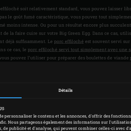
effiloché soit relativement standard, vous pouvez laisser libre
 pas le goût fumé caractéristique, vous pouvez tout simplemen
umé moins intense. Ou pour un résultat encore plus succulent
de la faire cuire sur votre Big Green Egg. Dans ce cas, utili
ant déjà suffisamment. Le
porc effiloché
est souvent servi sur 
ns ce cas, le
porc effiloché servi tout simplement avec une 
e, vous pouvez l’utiliser pour préparer des boulettes de viand
Détails
gg.
e personnaliser le contenu et les annonces, d'offrir des fonctionn
afic. Nous partageons également des informations sur l'utilisation
, de publicité et d'analyse, qui peuvent combiner celles-ci avec 