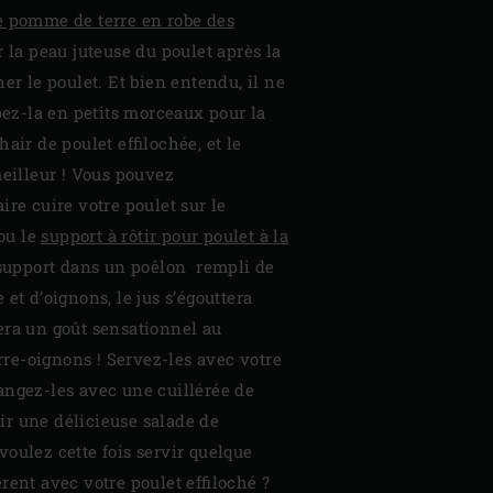
ne pomme de terre en robe des
r la peau juteuse du poulet après la
her le poulet. Et bien entendu, il ne
upez-la en petits morceaux pour la
air de poulet effilochée, et le
meilleur ! Vous pouvez
ire cuire votre poulet sur le
ou le
support à rôtir pour poulet à la
 support dans un poêlon rempli de
et d’oignons, le jus s’égouttera
era un goût sensationnel au
e-oignons ! Servez-les avec votre
angez-les avec une cuillérée de
r une délicieuse salade de
oulez cette fois servir quelque
rent avec votre poulet effiloché ?