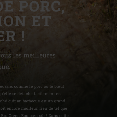
DE PORC,
MON ET
R !
| Schweiz (Français)
z
vous les meilleures
que.
réussie, comme le porc ou le bœuf
 qu’elle se détache facilement en
loché cuit au barbecue est un grand
 soit encore meilleur, rien de tel que
e Big Green Egg bien sûr ! Dans cette