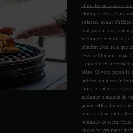
effiloché servi avec u
champs
, c’est d’enleve
cuisson, avant d’effiloc
faut pas la jeter. Déco
mélanger ensuite à la ch
résultat n’en sera que 
éventuellement aussi fa
support à rôtir vertical
bière
. Si vous posez le
petites pommes de terre 
dans le poêlon et donn
mélange pommes de terr
poulet effiloché ou mél
mayonnaise pour obteni
pommes de terre. Vous v
chose de vraiment diffé