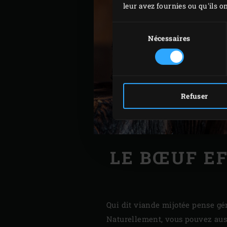
leur avez fournies ou qu'ils on
Sélection
du
Nécessaires
consentement
Refuser
LE BŒUF EF
Qui dit viande mijotée pense gé
Naturellement, vous pouvez auss