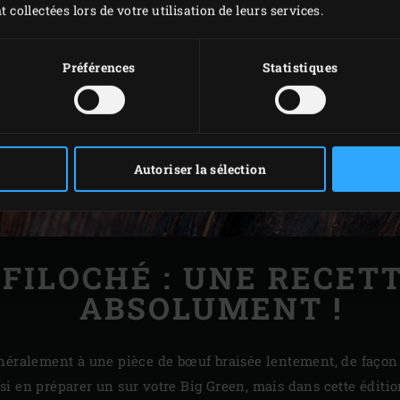
t collectées lors de votre utilisation de leurs services.
Préférences
Statistiques
Autoriser la sélection
FILOCHÉ : UNE RECET
ABSOLUMENT !
néralement à une pièce de bœuf braisée lentement, de façon 
i en préparer un sur votre Big Green, mais dans cette éditio