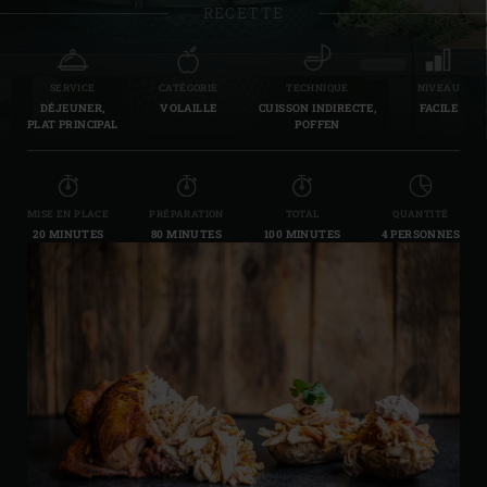
RECETTE
SERVICE
CATÉGORIE
TECHNIQUE
NIVEAU
DÉJEUNER,
VOLAILLE
CUISSON INDIRECTE,
FACILE
PLAT PRINCIPAL
POFFEN
MISE EN PLACE
PRÉPARATION
TOTAL
QUANTITÉ
20 MINUTES
80 MINUTES
100 MINUTES
4 PERSONNES