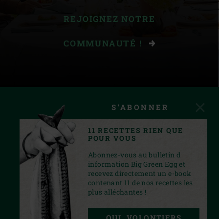
REJOIGNEZ NOTRE
COMMUNAUTÉ !
S'ABONNER
11 RECETTES RIEN QUE
POUR VOUS
Abonnez-vous au bulletin d
information Big Green Egg et
recevez directement un e-book
contenant 11 de nos recettes les
plus alléchantes !
INSTAGRAM
YOUTUBE
FACEBOOK
PINTEREST
TWITTER
OUI, VOLONTIERS