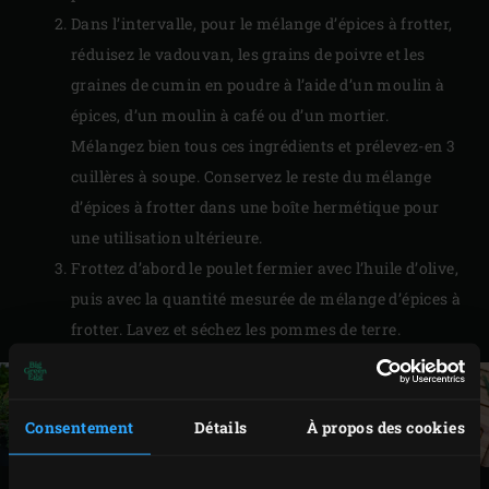
Dans l’intervalle, pour le mélange d’épices à frotter,
réduisez le vadouvan, les grains de poivre et les
graines de cumin en poudre à l’aide d’un moulin à
épices, d’un moulin à café ou d’un mortier.
Mélangez bien tous ces ingrédients et prélevez-en 3
cuillères à soupe. Conservez le reste du mélange
d’épices à frotter dans une boîte hermétique pour
une utilisation ultérieure.
Frottez d’abord le poulet fermier avec l’huile d’olive,
puis avec la quantité mesurée de mélange d’épices à
frotter. Lavez et séchez les pommes de terre.
Consentement
Détails
À propos des cookies