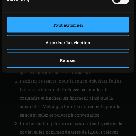
Posez le poulet sur la grille et enfoncez la sonde du
thermomètre à distance (
Dual Probe Remote
Thermometer
) dans la partie la plus charnue de la
Tout autoriser
cuisse en veillant à ne pas toucher l’os, et réglez la
température à cœur sur 80 °C. Posez les pommes de
Autoriser la sélection
terre à côté du poulet. Rabattez le couvercle de l’EGG
et faites cuire le poulet env. 70 minutes, jusqu’à ce
Refuser
que la température à cœur soit atteinte, pendant
que les pommes de terre rôtissent.
Pendant ce temps, pour la sauce, épluchez l’ail et
hachez-le finement. Prélevez les feuilles de
coriandre et hachez-les finement ainsi que la
ciboulette. Mélangez tous les ingrédients pour la
sauce et salez et poivrez à convenance.
Une fois la température à cœur atteinte, retirez le
poulet et les pommes de terre de l’EGG. Prélevez