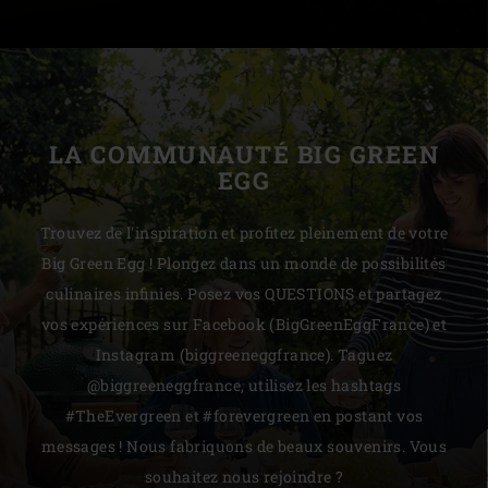
LA COMMUNAUTÉ BIG GREEN
EGG
Trouvez de l'inspiration et profitez pleinement de votre
Big Green Egg ! Plongez dans un monde de possibilités
culinaires infinies. Posez vos QUESTIONS et partagez
vos expériences sur Facebook (BigGreenEggFrance) et
Instagram (biggreeneggfrance). Taguez
@biggreeneggfrance, utilisez les hashtags
#TheEvergreen et #forevergreen en postant vos
messages ! Nous fabriquons de beaux souvenirs. Vous
souhaitez nous rejoindre ?