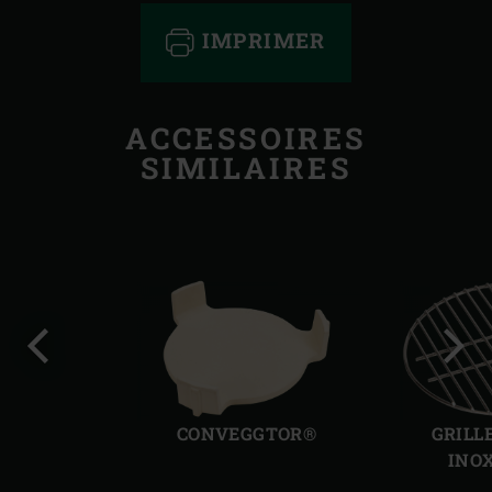
IMPRIMER
ACCESSOIRES
SIMILAIRES
Diapo
Diap
précédente
suiv
CONVEGGTOR®
GRILL
INO