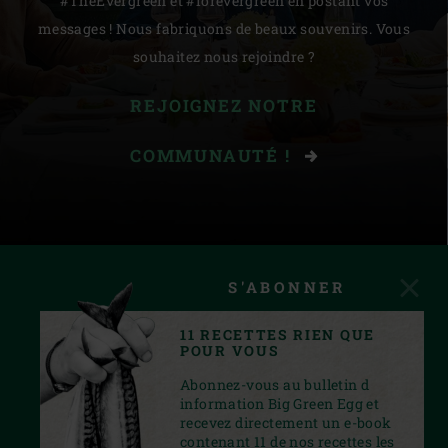
#TheEvergreen et #forevergreen en postant vos
messages ! Nous fabriquons de beaux souvenirs. Vous
souhaitez nous rejoindre ?
REJOIGNEZ NOTRE
COMMUNAUTÉ !
S'ABONNER
11 RECETTES RIEN QUE
POUR VOUS
Abonnez-vous au bulletin d
information Big Green Egg et
recevez directement un e-book
contenant 11 de nos recettes les