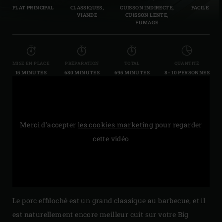
PLAT PRINCIPAL
CLASSIQUES,
CUISSON INDIRECTE,
FACILE
VIANDE
CUISSON LENTE,
FUMAGE
MISE EN PLACE
PRÉPARATION
TOTAL
QUANTITÉ
15 MINUTES
680 MINUTES
695 MINUTES
8 - 10 PERSONNES
Merci d'accepter
les cookies marketing
pour regarder
cette vidéo
Le porc effiloché est un grand classique au barbecue, et il
est naturellement encore meilleur cuit sur votre Big