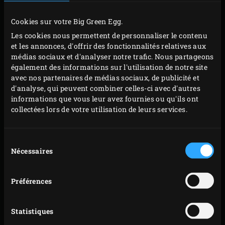
descendra à 120 °C. Laissez cuire l’échine de porc 6
Cookies sur votre Big Green Egg.
heures environ jusqu’à ce que la température à
Les cookies nous permettent de personnaliser le contenu
cœur soit atteinte.
et les annonces, d'offrir des fonctionnalités relatives aux
Sortez l’échine de porc de l’EGG et badigeonnez la
médias sociaux et d'analyser notre trafic. Nous partageons
également des informations sur l'utilisation de notre site
viande de toutes parts de 3 cuillerées de sauce
avec nos partenaires de médias sociaux, de publicité et
barbecue. Enveloppez la viande dans 3 couches de
d'analyse, qui peuvent combiner celles-ci avec d'autres
papier aluminium et reposez-la sur la grille.
informations que vous leur avez fournies ou qu'ils ont
collectées lors de votre utilisation de leurs services.
Enfoncez à nouveau le thermomètre sonde à
distance jusqu’au cœur de la viande et réglez la
température à cœur à 96 °C. Fermez le couvercle de
Sélection
Nécessaires
du
l’EGG et amenez la température de l’EGG à 140 °C.
consentement
Laissez cuire l’échine de porc 4 heures environ
Préférences
jusqu’à ce que la température à cœur soit atteinte ;
la viande doit être molle au toucher.
Retirez l’échine de porc de l’EGG et laissez-la reposer
Statistiques
enveloppée d’aluminium encore au moins 1 heure