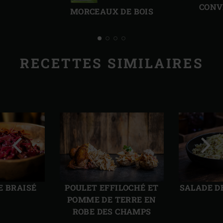
précédente
suiv
CONV
MORCEAUX DE BOIS
RECETTES SIMILAIRES
Diapo
Diap
précédente
suiv
E BRAISÉ
POULET EFFILOCHÉ ET
SALADE D
POMME DE TERRE EN
ROBE DES CHAMPS