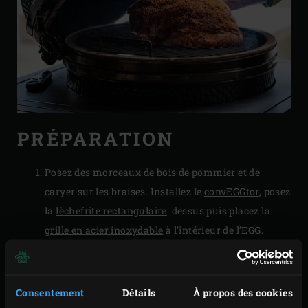
PRÉPARATION
Posez des
morceaux de bois
de pommier et de
caryer sur les braises. Installez le
convEGGtor
, posez
la
lèchefrite rectangulaire
dessus puis placez la
grille en acier inoxydable
à l’intérieur de l’EGG.
Placez l’échine sur la grille et enfoncez la sonde du
thermomètre sonde à distance
jusqu’au cœur de la
viande, puis réglez la température à cœur à 72-75
Consentement
Détails
À propos des cookies
°C. Fermez le couvercle de l’EGG, la température