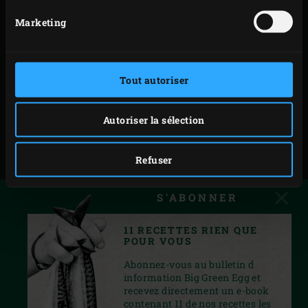
Marketing
Tout autoriser
Autoriser la sélection
Refuser
S'ABONNER
11 RECETTES RIEN QUE
POUR VOUS
Abonnez-vous au bulletin d
information Big Green Egg et
recevez directement un e-book
contenant 11 de nos recettes les