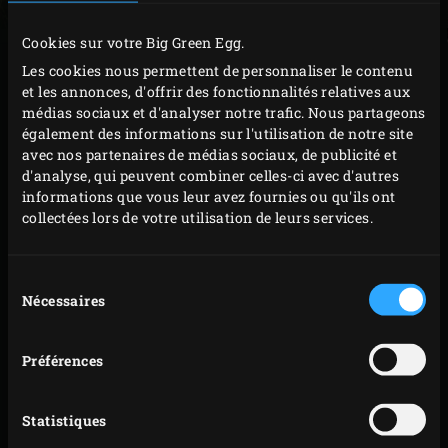
balcon ou votre terrasse, un EGG vous permet de cuisiner
les plats les plus savoureux tout au long de l’année ! Vous
Cookies sur votre Big Green Egg.
pouvez configurer votre kamado ci-dessous. Choisissez
Les cookies nous permettent de personnaliser le contenu
et les annonces, d'offrir des fonctionnalités relatives aux
votre modèle de Big Green Egg, sélectionnez vos options
médias sociaux et d'analyser notre trafic. Nous partageons
et découvrez immédiatement l’aspect de votre EGG, en
également des informations sur l'utilisation de notre site
situation dans le lieu où vous envisagez de l’installer,
avec nos partenaires de médias sociaux, de publicité et
d'analyse, qui peuvent combiner celles-ci avec d'autres
grâce à l’option AR. Penchez-vous ensuite sur la
informations que vous leur avez fournies ou qu'ils ont
technique de cuisson des plats que vous souhaitez
collectées lors de votre utilisation de leurs services.
préparer et vous voici (presque) prêt(e) à vous lancer.
Convaincu (e) ? Il ne vous reste plus qu’à trouver un point
Sélection
de vente près de chez vous grâce à notre rubrique
Trouver
Nécessaires
du
un revendeur
.
consentement
Préférences
Statistiques