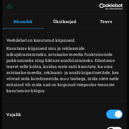
Nõusolek
Üksikasjad
Teave
Veebilehel on kasutatud küpsiseid.
Kasutame küpsiseid sisu ja reklaamide
isikupärastamiseks, sotsiaalse meedia funktsioonide
pakkumiseks ning liikluse analüüsimiseks. Edastame
teavet selle kohta, kuidas meie saiti kasutate, ka oma
sotsiaalse meedia, reklaami- ja analüüsipartneritele, kes
võivad seda kombineerida muu teabega, mida olete neile
esitanud või mida nad on kogunud teiepoolse teenuste
kasutamise käigus.
Nõusoleku
VALMISTAMINE
Vajalik
valik