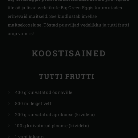
üle öö ja lisad vedelikule Big Green Eggis kuumutades
erinevaid maitseid. See kindlustab imelise
maitsekoosluse. Tõstad puuviljad vedelikku ja tutti frutti
ongi valmis!
KOOSTISAINED
TUTTI FRUTTI
400 g kuivatatud õunaviile
800 ml leiget vett
200 g kuivatatud aprikoose (kivideta)
100 g kuivatatud ploome (kivideta)
1 vaniljekaun