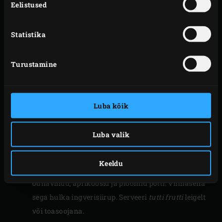
Süüta Big Green Eggis
söed
ja kuumuta EGGi koos
Eelistused
roostevabast terasest restiga
temperatuurini 220
°C. Vahepeal kurna õunaviilud ja jäta vedelik alles.
Statistika
Kurna ka aprikoosid ja ploomid. Lõika vaniljekaun
pikuti pooleks ja kaabi sisu välja.
Turustamine
Pane õunaleotusvedelik, vaniljesisu ja -kaun,
suhkur ja kardemonikuprad
rohelisse
hautamispotti
ja tõsta küpsetusrestile. Sulge EGGi
Luba kõik
kuppel ja lase vedelikul keema tõusta. Samal ajal
lisa maisitärklisele pisut vett ja sega see
Luba valik
pastataoliseks.
Sega maisitärklis keeva vedeliku sisse. Võta
Keeldu
hautamispott EGGist välja ja tõsta leotatud
õunaviilud, aprikoosid ja ploomid potti. Viimasena
sega hulka ingverisiirup. Serveeri
tutti frutti
leigelt
või toasoojana.