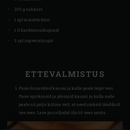
200 g suhkrut
1 spl maisitärklist
1 tl kardemonikupraid
3 spl ingverisiirupit
ETTEVALMISTUS
Pane õunaviilud kaussi ja kalla peale leige vesi.
Pane aprikoosid ja ploomid kaussi ja kalla neile
peale nii palju külma vett, et need oleksid täielikult
vee sees. Lase puuviljadel üle öö vees seista.