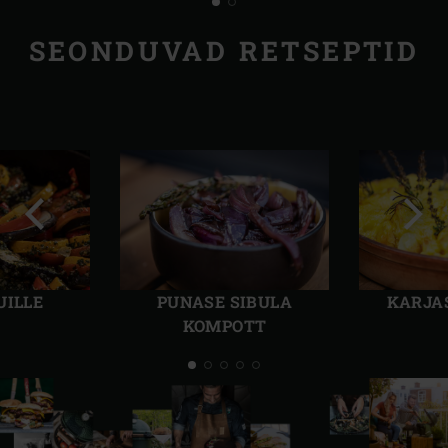
SEONDUVAD RETSEPTID
Eelmine
Järg
slaid
slaid
UILLE
PUNASE SIBULA
KARJA
KOMPOTT