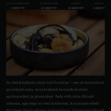
ETTEVALMISTUSED
VALMISTAMINE
KOKKU
KOGUS
5 MINUTIT
40 MINUTIT
45 MINUTIT
4 ISIKUT
Sa oled kindlasti tuttav tutti frutti’ga – see on kuivatatud
puuviljade segu, mis tavaliselt koosneb õuntest,
aprikoosidest ja ploomidest. Seda võib süüa lihtsalt
niisama, aga segu on veel maitsvam, kui annad sellele
Big Green Eggis põneva maitsenüansi. Leotad puuviljasid