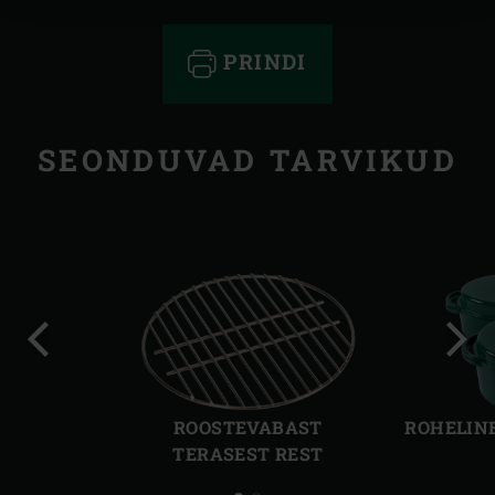
PRINDI
SEONDUVAD TARVIKUD
Eelmine
Järg
slaid
slaid
ROOSTEVABAST
ROHELIN
TERASEST REST