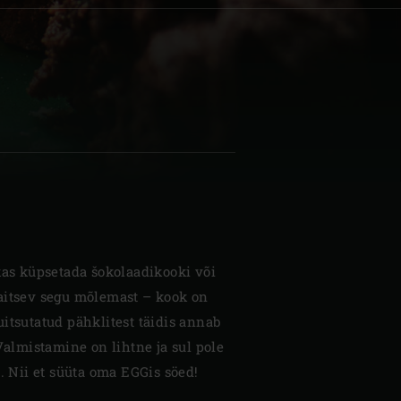
| Schweiz (Français)
z
kas küpsetada šokolaadikooki või
maitsev segu mõlemast – kook on
itsutatud pähklitest täidis annab
 Valmistamine on lihtne ja sul pole
d. Nii et süüta oma EGGis söed!