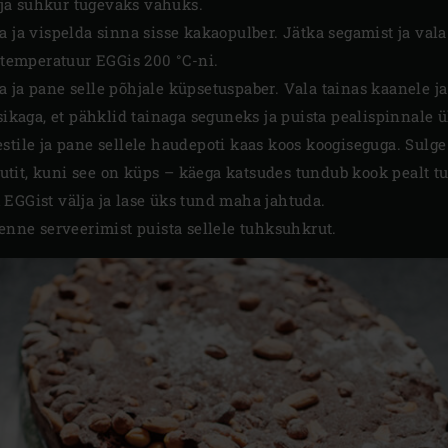
ja suhkur tugevaks vahuks.
a ja vispelda sinna sisse kakaopulber. Jätka segamist ja val
a temperatuur EGGis 200 °C-ni.
 ja pane selle põhjale küpsetuspaber. Vala tainas kaanele j
usikaga, et pähklid tainaga seguneks ja puista pealispinnale 
stile ja pane sellele haudepoti kaas koos koogiseguga. Sulg
tit, kuni see on küps – käega katsudes tundub kook pealt tu
EGGist välja ja lase üks tund maha jahtuda.
 enne serveerimist puista sellele tuhksuhkrut.