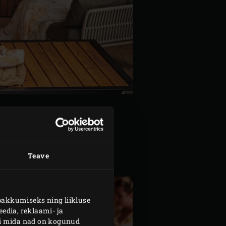
Teave
pakkumiseks ning liikluse
edia, reklaami- ja
või mida nad on kogunud