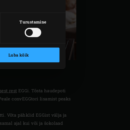
Turustamine
Luba kõik
sest rest
EGGi. Tõsta haudepoti
 Peale convEGGtori lisamist peaks
i. Võta pähklid EGGist välja ja
samal ajal kui või ja šokolaad