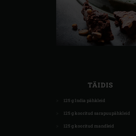
TÄIDIS
125 g India pähkleid
125 g kooritud sarapuupähkleid
125 g kooritud mandleid