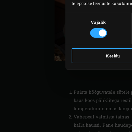
teiepoolse teenuste kasutami
Nõusoleku
valik
Vajalik
Keeldu
Puista hõõguvatele sütele
kaas koos pähklitega resti
temperatuur olemas langen
Vahepeal valmista tainas. 
kalla kaussi. Pane haudepot