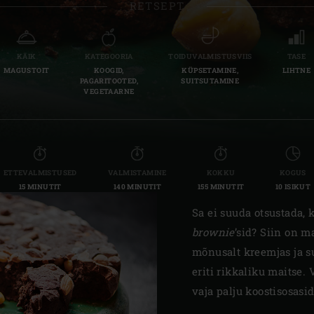
RETSEPT
Slovenia | Slovenija
Spain | España
KÄIK
KATEGOORIA
TOIDUVALMISTUSVIIS
TASE
MAGUSTOIT
KOOGID,
KÜPSETAMINE,
LIHTNE
Sweden | Sverige
PAGARITOOTED,
SUITSUTAMINE
VEGETAARNE
Switzerland (French) 
Switzerland | Schwei
Turkey | Türkiye
ETTEVALMISTUSED
VALMISTAMINE
KOKKU
KOGUS
15 MINUTIT
140 MINUTIT
155 MINUTIT
10 ISIKUT
Sa ei suuda otsustada, 
brownie
’sid? Siin on 
mõnusalt kreemjas ja su
eriti rikkaliku maitse.
vaja palju koostisosasi