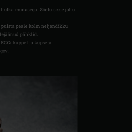
a hulka munasegu. Sõelu sisse jahu
a puista peale kolm neljandikku
ülejäänud pähklid.
e EGGi kuppel ja küpseta
gev.