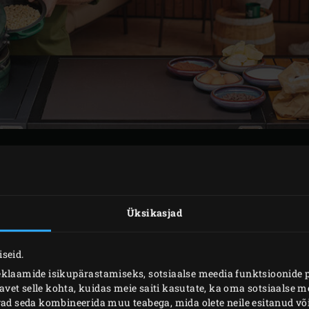
ETTEVALMISTUS
d
ja kuumuta EGG ilma tarvikuteta temperatuurini 160 °C.
Üksikasjad
rapuupähklid ja mandlid
rohelise haudepoti
kaanele.
seid.
eklaamide isikupärastamiseks, sotsiaalse meedia funktsioonide 
et selle kohta, kuidas meie saiti kasutate, ka oma sotsiaalse me
ivad seda kombineerida muu teabega, mida olete neile esitanud 