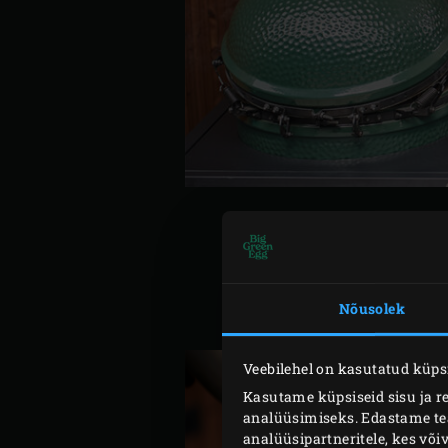
Süüta Big Green Eggis
söe
Nõusolek
Pudista India pähklid, sa
Veebilehel on kasutatud küpsi
Kasutame küpsiseid sisu ja r
analüüsimiseks. Edastame teav
analüüsipartneritele, kes võ