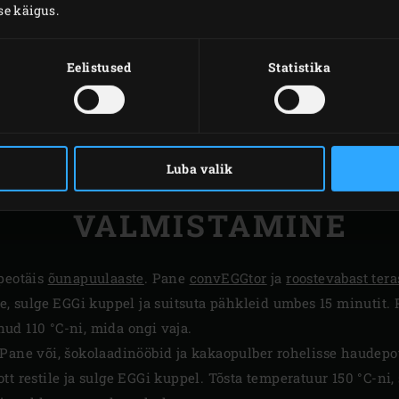
se käigus.
Eelistused
Statistika
Luba valik
VALMISTAMINE
 peotäis
õunapuulaaste
. Pane
convEGGtor
ja
roostevabast tera
le, sulge EGGi kuppel ja suitsuta pähkleid umbes 15 minutit.
ud 110 °C-ni, mida ongi vaja.
Pane või, šokolaadinööbid ja kakaopulber rohelisse haudepott
t restile ja sulge EGGi kuppel. Tõsta temperatuur 150 °C-ni, 