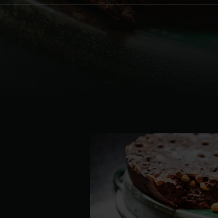
Denmark | Danmark
Estonia | Eesti
Finland | Suomi
France | France
Germany | Deutschland
Greece | Ελλάδα
Hungary | Magyarország