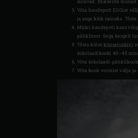
sulavad. Mikserda munad 
Võta haudepott EGGist välj
ja sega kõik tainaks. Tõst
Määri haudepoti kaas võiga
pähklitest. Sega kergelt l
Tõsta külm
küpsetuskivi
re
šokolaadikooki 40–45 minu
Võta šokolaadi-pähklikook 
Võta kook vormist välja ja