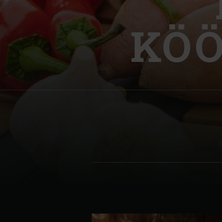
Denmark | Danmark
KÖÖ
Estonia | Eesti
Finland | Suomi
France | France
Germany | Deutschland
Greece | Ελλάδα
Hungary | Magyarország