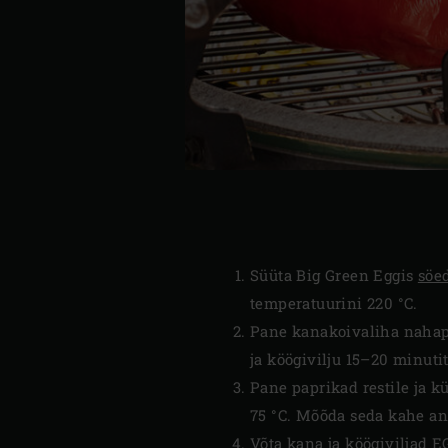
Süüta Big Green Eggis
söe
temperatuurini 220 °C.
Pane kanakoivaliha nahapoo
ja köögivilju 15–20 minutit
Pane paprikad restile ja k
75 °C. Mõõda seda kahe a
Võta kana ja köögiviljad EG