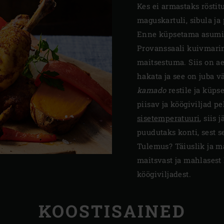
Kes ei armastaks röstit
maguskartuli, sibula ja
Enne küpsetama asumis
Provanssaali kuivmarin
maitsestuma. Siis on a
hakata ja see on juba v
kamado
restile ja küps
piisav ja köögiviljad 
sisetemperatuuri
, siis 
puudutaks konti, sest 
Tulemus? Täiuslik ja m
maitsvast ja mahlasest
köögiviljadest.
KOOSTISAINED