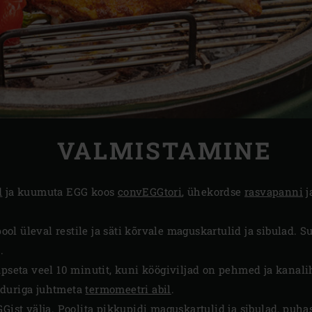
VALMISTAMINE
d
ja kuumuta EGG koos
convEGGtori
, ühekordse
rasvapanni
j
l üleval restile ja säti kõrvale maguskartulid ja sibulad. 
.
üpseta veel 10 minutit, kuni köögiviljad on pehmed ja kana
nduriga juhtmeta
termomeetri abil
.
Gist välja. Poolita pikkupidi maguskartulid ja sibulad, puhas