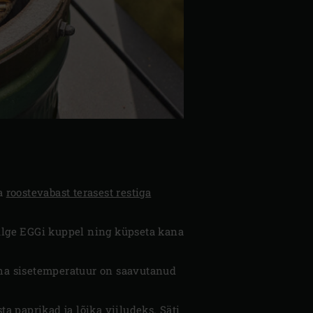
a
roostevabast terasest restiga
Sulge EGGi kuppel ning küpseta kana
liha sisetemperatuur on saavutanud
ta paprikad ja lõika viiludeks. Säti