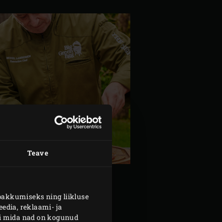
Teave
pakkumiseks ning liikluse
edia, reklaami- ja
smariinilt okkad ning haki
või mida nad on kogunud