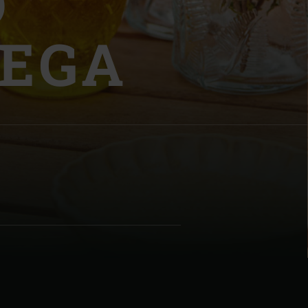
D
DEGA
| Schweiz (Français)
z