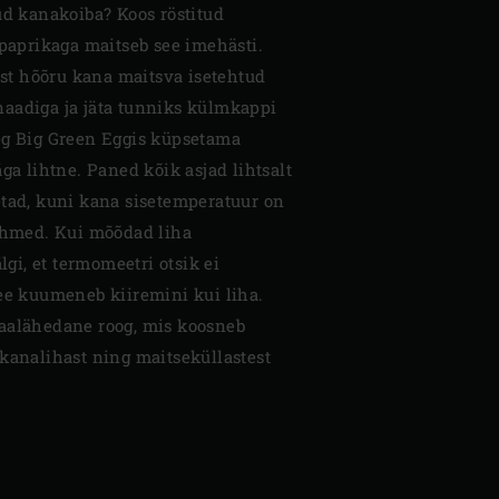
ud kanakoiba? Koos röstitud
 paprikaga maitseb see imehästi.
t hõõru kana maitsva isetehtud
aadiga ja jäta tunniks külmkappi
eg Big Green Eggis küpsetama
äga lihtne. Paned kõik asjad lihtsalt
etad, kuni kana sisetemperatuur on
pehmed. Kui mõõdad liha
jälgi, et termomeetri otsik ei
see kuumeneb kiiremini kui liha.
aalähedane roog, mis koosneb
 kanalihast ning maitseküllastest