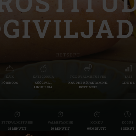
RÖSTITU
Slovenia | Slovenija
GIVILJA
Spain | España
Sweden | Sverige
Switzerland (French) 
RETSEPT
Switzerland | Schwei
Turkey | Türkiye
KÄIK
KATEGOORIA
TOIDUVALMISTUSVIIS
TASE
PÕHIROOG
KÖÖGIVILI,
KAUDNE KÜPSETAMINE,
LIHTNE
LINNULIHA
RÖSTIMINE
ETTEVALMISTUSED
VALMISTAMINE
KOKKU
KOGUS
15 MINUTIT
50 MINUTIT
65 MINUTIT
4 ISIKUT