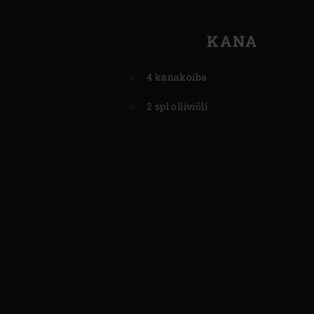
KANA
4 kanakoiba
2 spl oliiviõli