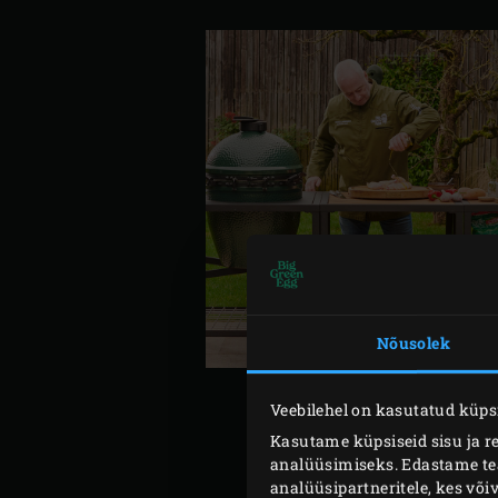
Nõusolek
Veebilehel on kasutatud küpsi
Kasutame küpsiseid sisu ja r
analüüsimiseks. Edastame teav
Tee valmis kuivmarinaad. 
analüüsipartneritele, kes võ