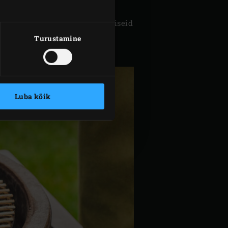
ntrolli, et lihas ei oleks lahtiseid
Turustamine
 1 tund külmkapis maitsestuda.
Luba kõik