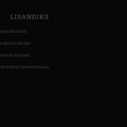
LISANDIKS
maguskartulit
magusat sibulat
punast paprikat
siledalehist petersellioksa