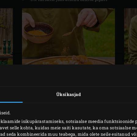
Üksikasjad
ETTEVALMISTUS
seid.
eklaamide isikupärastamiseks, sotsiaalse meedia funktsioonide 
et selle kohta, kuidas meie saiti kasutate, ka oma sotsiaalse me
Koori küüslauk ja haki peeneks. Nopi tüümianilt lehed ja ro
ivad seda kombineerida muu teabega, mida olete neile esitanud 