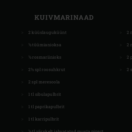
KUIVMARINAAD
2 küüslauguküünt
2 
½ tüümianioksa
2 
½ rosmariinioks
2 
2½ spl roosuhkrut
2 
2 spl meresoola
1 tl sibulapulbrit
1 tl paprikapulbrit
1 tl karripulbrit
½ tl värskelt jahvatatud musta pipart