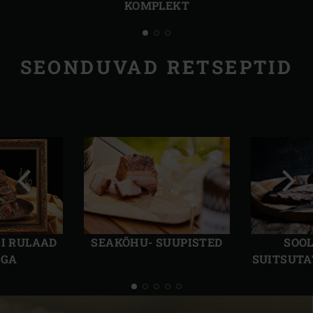
KOMPLEKT
SEONDUVAD RETSEPTID
Eelmine
Järg
slaid
slaid
GI RULAAD
SEAKÕHU- SUUPISTED
SOOL
OGA
SUITSUTA