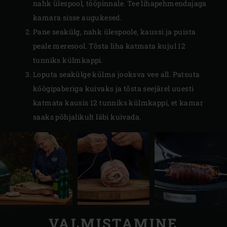
nahk ülespool, tööpinnale. Tee lihapehmendajaga
kamara sisse augukesed.
Pane seakülg, nahk ülespoole, kaussi ja puista
peale meresool. Tõsta liha katmata kujul 12
tunniks külmkappi.
Loputa seakülge külma jooksva vee all. Patsuta
köögipaberiga kuivaks ja tõsta seejärel uuesti
katmata kausis 12 tunniks külmkappi, et kamar
saaks põhjalikult läbi kuivada.
VALMISTAMINE