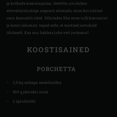
ja krõbeda kamarapinna. Seetõttu on oluline
ettevalmistustega aegsasti alustada, enne kui süütad
oma
kamado
’s söed. Viilutades liha enne rulli keeramist
ja kinni sidumist, tagad selle, et maitsed jaotuksid
ühtlaselt. Kas suu hakkas juba vett jooksma?
KOOSTISAINED
PORCHETTA
2,5 kg nahaga seakõhuliha
500 g jämedat soola
2 spl oliiviõli