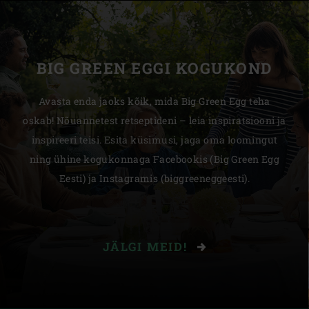
BIG GREEN EGGI KOGUKOND
Avasta enda jaoks kõik, mida Big Green Egg teha
oskab! Nõuannetest retseptideni – leia inspiratsiooni ja
inspireeri teisi. Esita küsimusi, jaga oma loomingut
ning ühine kogukonnaga Facebookis (Big Green Egg
Eesti) ja Instagramis (biggreeneggeesti).
JÄLGI MEID!