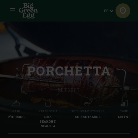
Menüü
Keel
EE
PORCHETTA
RETSEPT
KÄIK
KATEGOORIA
TOIDUVALMISTUSVIIS
TASE
PÕHIROOG
LIHA,
SUITSUTAMINE
LIHTNE
SEAKÕHT,
SEALIHA