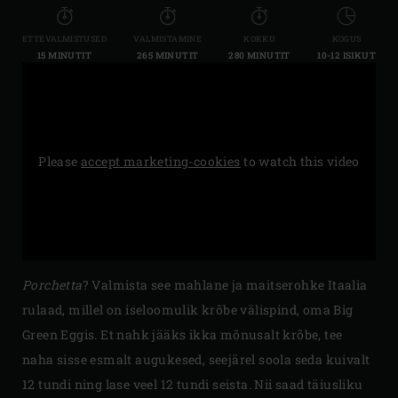
ETTEVALMISTUSED
VALMISTAMINE
KOKKU
KOGUS
15 MINUTIT
265 MINUTIT
280 MINUTIT
10-12 ISIKUT
Please
accept marketing-cookies
to watch this video
Porchetta
? Valmista see mahlane ja maitserohke Itaalia
rulaad, millel on iseloomulik krõbe välispind, oma Big
Green Eggis. Et nahk jääks ikka mõnusalt krõbe, tee
naha sisse esmalt augukesed, seejärel soola seda kuivalt
12 tundi ning lase veel 12 tundi seista. Nii saad täiusliku