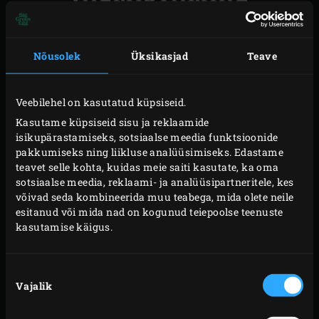
Süüta Big Green Eggis
söed
ja kuumuta EGG
temperatuurini 120 °C. Samal ajal tõsta seakülg,
Nõusolek
Üksikasjad
Teave
nahk allpool, lõikelauale. Tee seakülje keskossa
horisontaalne lõige, kuid ära lõika täiesti läbi — jäta
Veebilehel on kasutatud küpsiseid.
mõned sentimeetrid terveks. Tõsta liha kõrvale.
Kasutame küpsiseid sisu ja reklaamide
Täidise jaoks nopi rosmariini- ja tüümianiokstelt
isikupärastamiseks, sotsiaalse meedia funktsioonide
lehed, haki need peeneks ja sega omavahel. Jahvata
pakkumiseks ning liikluse analüüsimiseks. Edastame
teavet selle kohta, kuidas meie saiti kasutate, ka oma
pistaatsiapähklid väikeses köögikombainis. Koori
sotsiaalse meedia, reklaami- ja analüüsipartneritele, kes
küüslauk ja pressi või riivi küüslauguküüned
võivad seda kombineerida muu teabega, mida olete neile
peeneks.
esitanud või mida nad on kogunud teiepoolse teenuste
kasutamise käigus.
Aseta seakülg, nahk allpool, lõikelauale, voldi liha
lahti ja hõõru see küüslauguga sisse. Puista peale
rosmariin ja tüümian ning seejärel purustatud
Nõusoleku
Vajalik
valik
pistaatsiapähklid. Riivi laimi koor peenelt liha peale
ja puista lisaks fenkoliseemned. Kata liha