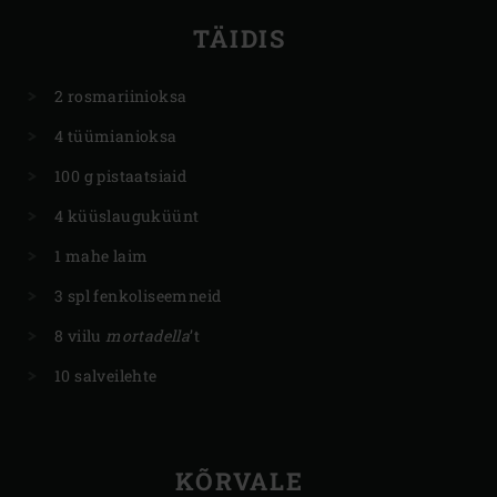
TÄIDIS
2 rosmariinioksa
4 tüümianioksa
100 g pistaatsiaid
4 küüslauguküünt
1 mahe laim
3 spl fenkoliseemneid
8 viilu
mortadella
’t
10 salveilehte
KÕRVALE