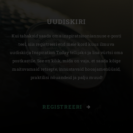
UUDISKIRI
Kui tahaksid saada oma inspiratsiooniannuse e-posti
teel, siis registreeri end meie kord kuus ilmuva
uudiskirja Inspiration Today tellijaks ja lisa vürtsi oma
postkastile. See on kõik, mida on vaja, et saada kõige
maitsvamaid retsepte, innustavaid hooajamenüüsid,
praktilisi nõuandeid ja palju muud!
REGISTREERI