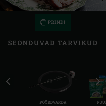
PRINDI
SEONDUVAD TARVIKUD
Eelmine
Järg
slaid
slaid
PÖÖRDVARDA
PUU