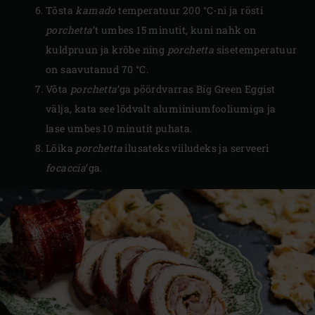
Tõsta
kamado
temperatuur 200 °C-ni ja rösti
porchetta
’t umbes 15 minutit, kuni nahk on
kuldpruun ja krõbe ning
porchetta
sisetemperatuur
on saavutanud 70 °C.
Võta
porchetta
’ga pöördvarras Big Green Eggist
välja, kata see lõdvalt alumiiniumfooliumiga ja
lase umbes 10 minutit puhata.
Lõika
porchetta
ilusateks viiludeks ja serveeri
focaccia
’ga.