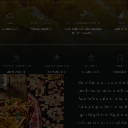
RETSEPT
Slovenia | Slovenija
Spain | España
KÄIK
KATEGOORIA
TOIDUVALMISTUSVIIS
TASE
VAHEPALA
VEGETAARNE
KAUDNE KÜPSETAMINE,
LIHTNE
Sweden | Sverige
KÜPSETAMINE
Switzerland (French) 
Switzerland | Schwei
ETTEVALMISTUSED
VALMISTAMINE
KOKKU
KOGUS
Turkey | Türkiye
20 MINUTIT
20 MINUTIT
40 MINUTIT
4 ISIKUT
Sa tellid alati
nacho
’si
peale saad seda maits
kamado’s
valmistada, ü
kämpingus. See retsept 
igas Big Green Eggi mu
eelroa kui ka hilisõhtu