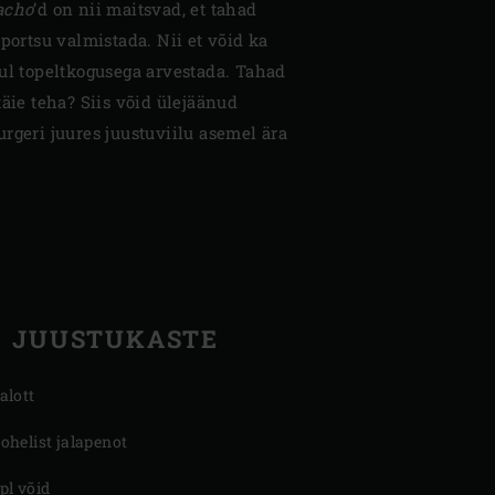
acho
’d on nii maitsvad, et tahad
 portsu valmistada. Nii et võid ka
hul topeltkogusega arvestada. Tahad
täie teha? Siis võid ülejäänud
rgeri juures juustuviilu asemel ära
JUUSTUKASTE
šalott
rohelist jalapenot
spl võid