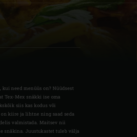
| Schweiz (Français)
z
d, kui need menüüs on? Nüüdsest
vat Tex-Mex snäkki ise oma
kskõik siis kas kodus või
on kiire ja lihtne ning saad seda
delis valmistada. Maitsev nii
se snäkina. Juustukastet tuleb välja