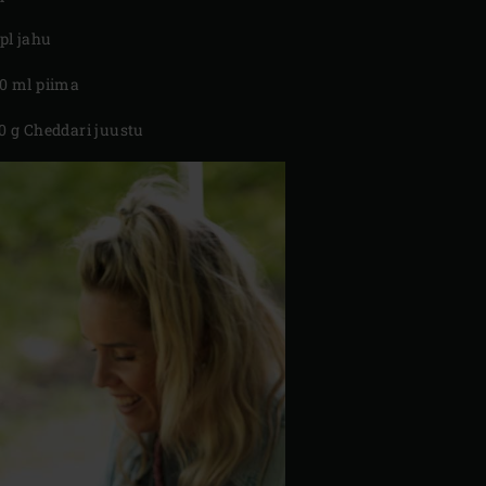
spl jahu
0 ml piima
0 g Cheddari juustu