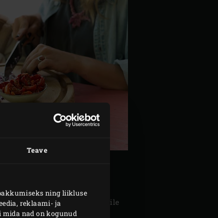
Teave
TAMINE
pakkumiseks ning liikluse
ortiljakrõpsusid küpsetuspannile
edia, reklaami- ja
või mida nad on kogunud
 Tõsta neile 2 kuhjaga