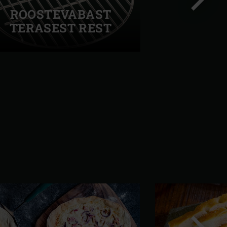
ROOSTEVABAST
TERASEST REST
Järgmi
slaid