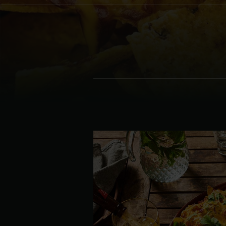
Denmark | Danmark
Estonia | Eesti
Finland | Suomi
France | France
Germany | Deutschland
Greece | Ελλάδα
Hungary | Magyarország