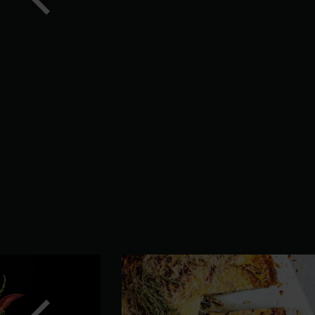
Eelmine
slaid