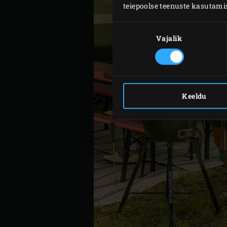
teiepoolse teenuste kasutami
Nõusoleku
valik
Vajalik
Keeldu