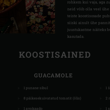
rohkem kui vaja, aga
n
neid võib olla veel ühe
teiste koostisosade pu
siiski ainult ühe panni
juustukastme näiteks bu
kasutada.
KOOSTISAINED
GUACAMOLE
1 punane sibul
1 
8 päikesekuivatatud tomatit (õlis)
2 
1 avokaado
1 