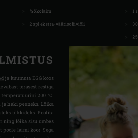
½ ökolaim
1 
2 spl ekstra-väärisoliiviõli
30
25
LMISTUS
ed
ja kuumuta EGG koos
tevabast terasest restiga
temperatuurini 200 °C.
l ja haki peeneks. Lõika
teks tükkideks. Poolita
r ning lõika sisu umbes
t poole laimi koor. Sega