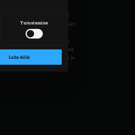
stukastet ja sellele kolmandik
d pane sellele pool järelejäänud
Turustamine
spl juustukastet ja spl
guacomole
’t.
 kolmas kiht.
e, sulge EGGi kuppel ja kuumuta
5 minutit. Nopi koriandrilt lehed.
Luba kõik
st välja, puista peale koriander ja