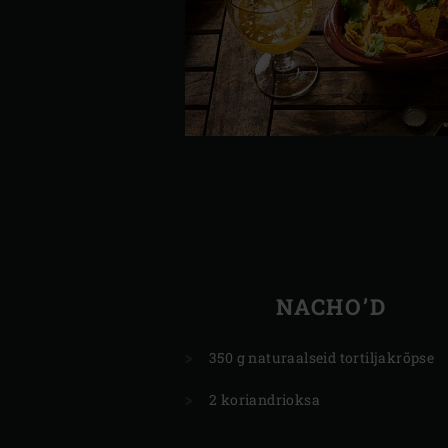
NACHO’D
350 g naturaalseid tortiljakrõpse
2 koriandrioksa