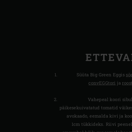
ETTEVA
Süüta Big Green Eggis
sö
convEGGtori
ja
roos
Vahepeal koori sibu
päikesekuivatatud tomatid väikes
avokaado, eemalda kivi ja koo
1cm tükkideks. Riivi peenel