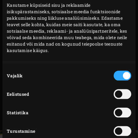
sektoriteks. Koori punane sibul ja šalotid. Lõika
Kasutame küpsiseid sisu ja reklaamide
sibul, suvikõrvitsad ja baklažaan umbes 1 cm
isikupärastamiseks, sotsiaalse meedia funktsioonide
paksusteks viiludeks. Poolita šalotid pikuti. Koori
pakkumiseks ning liikluse analüüsimiseks. Edastame
teavet selle kohta, kuidas meie saiti kasutate, ka oma
küüslauk ja haki peeneks. Nopi rosmariinilt,
sotsiaalse meedia, reklaami- ja analüüsipartneritele, kes
tüümianilt ja majoraanilt lehed ning haki peeneks.
võivad seda kombineerida muu teabega, mida olete neile
Piserda köögiviljadele oliiviõli, puista peale
esitanud või mida nad on kogunud teiepoolse teenuste
kasutamise käigus.
küüslauk ja ürdid ning sega hoolega.
Valmista ette piruka põhi. Puista tööpinnale jahu ja
rulli tainas nii suurelt lahti, et kaetud saaks panni
Nõusoleku
Vajalik
valik
põhi kui ka servad. Pane küpsetuspaberist ratas
panni põhjale, tõsta sellele tainas (see võib vabalt
Eelistused
üle servade ulatuda). Tee kahviga tainasse mõned
augud. Kata tainas teise küpsetuspaberist rattaga.
Täida tainaga vooderdatud pann kuivatatud ubade
Statistika
või riisiga (raskusega küpsetamine).
Turustamine