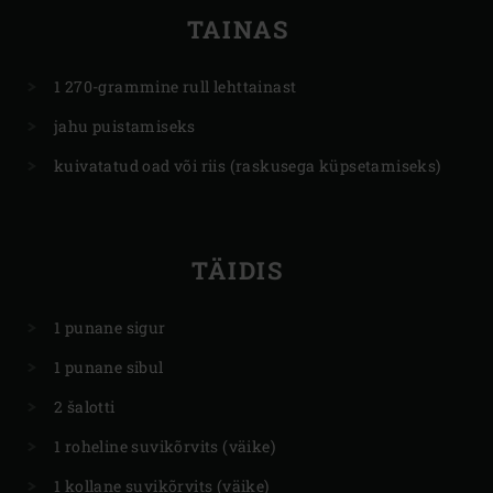
TAINAS
1 270-grammine rull lehttainast
jahu puistamiseks
kuivatatud oad või riis (raskusega küpsetamiseks)
TÄIDIS
1 punane sigur
1 punane sibul
2 šalotti
1 roheline suvikõrvits (väike)
1 kollane suvikõrvits (väike)