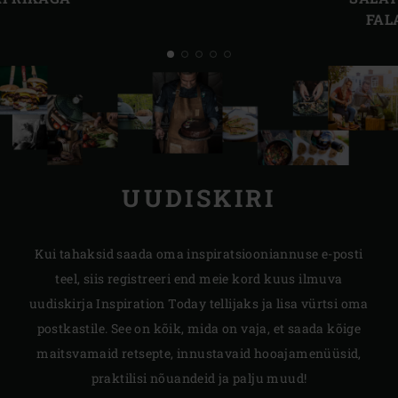
FAL
UUDISKIRI
Kui tahaksid saada oma inspiratsiooniannuse e-posti
teel, siis registreeri end meie kord kuus ilmuva
uudiskirja Inspiration Today tellijaks ja lisa vürtsi oma
postkastile. See on kõik, mida on vaja, et saada kõige
maitsvamaid retsepte, innustavaid hooajamenüüsid,
praktilisi nõuandeid ja palju muud!