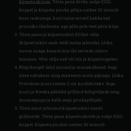
küpsetuskiviga
. Tõsta pann kivile, sulge EGGi
kuppel ja küpseta piruka põhja umbes 20 minutit
koos raskusega, kuni taina servad hakkavad
pruuniks tõmbuma, aga põhi pole veel päris küps.
Tõsta pann ja küpsetuskivi EGGist välja
(küpsetuskivi saab veidi maha jahtuda). Lõika
terava noaga kenasti ära üle servade ulatuv
tainaosa. Võta välja oad või riis ja küpsetuspaber.
Klopi kergelt lahti munad ja munakollased. Sega
sisse vahukoor ning maitsesta soola-pipraga. Lõika
Provolone juust umbes 2 cm kuubikuteks. Sega
juust ja Kreeka pähklid grillitud köögiviljade ning
munaseguga ja kalla segu pirukapõhjale.
Tõsta pisut jahtunud küpsetuskivi uuesti
grillrestile. Tõsta pann küpsetuskivile ja sulge EGGi
kuppel. Küpseta pirukat umbes 20 minutit.