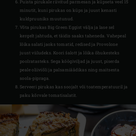
Puista pirukale riivitud parmesan ja küpseta veel 15
minutit, kuni pirukas on küps ja juust kenasti
kuldpruuniks muutunud.
Võta pirukas Big Green Eggist välja ja lase sel
kergelt jahtuda, et täidis saaks taheneda. Vahepeal
lõika salati jaoks tomatid, redised ja Provolone
juust viiludeks. Koori šalott ja lõika õhukesteks
poolratasteks. Sega köögiviljad ja juust, piserda
peale oliiviõli ja palsamiäädikas ning maitsesta
soola-pipraga.
Serveeri pirukas kas soojalt või toatemperatuuril ja
paku kõrvale tomatisalatit.