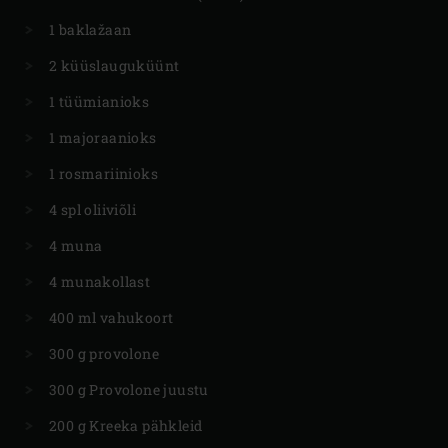
1 baklažaan
2 küüslauguküünt
1 tüümianioks
1 majoraanioks
1 rosmariinioks
4 spl oliiviõli
4 muna
4 munakollast
400 ml vahukoort
300 g provolone
300 g Provolone juustu
200 g Kreeka pähkleid