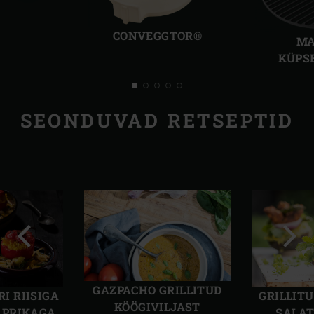
Eelmine
Järg
slaid
slaid
CONVEGGTOR®
MA
KÜPS
SEONDUVAD RETSEPTID
Eelmine
Järg
slaid
slaid
GAZPACHO GRILLITUD
GRILLIT
I RIISIGA
KÖÖGIVILJAST
SALAT
APRIKAGA