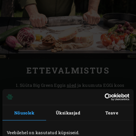
ETTEVALMISTUS
Süüta Big Green Eggis
söed
ja kuumuta EGGi koos
convEGGtori
ja
malmist küpsetusrestiga
temperatuurini 180 °C. Lõika küpsetuspaberist 2
ratast, mis on täpselt
malmist panni (Small)
Nõusolek
Üksikasjad
Teave
suurused.
Lõika punane sigur 2–3 cm paksusteks
Veebilehel on kasutatud küpsiseid.