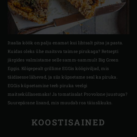
Itaalia köök on palju enamat kui lihtsalt pitsa ja pasta.
Kuidas oleks ühe maitsva taimse pirukaga? Retsepti
järgides valmistame selle samm-sammult Big Green
Eggis. Kõigepealt grillime EGGis köögiviljad, mis
täidisesse lähevad, ja siis küpsetame seal ka piruka.
EGGis küpsetamine teeb piruka veelgi
maitseküllasemaks! Ja tomatisalat Provolone juustuga?
Suurepärane lisand, mis muudab roa täiuslikuks.
KOOSTISAINED