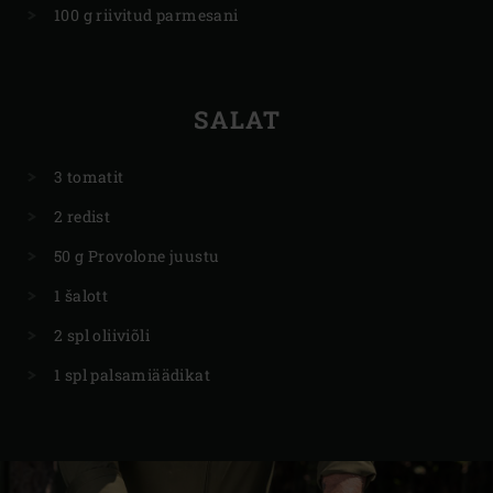
100 g riivitud parmesani
SALAT
3 tomatit
2 redist
50 g Provolone juustu
1 šalott
2 spl oliiviõli
1 spl palsamiäädikat