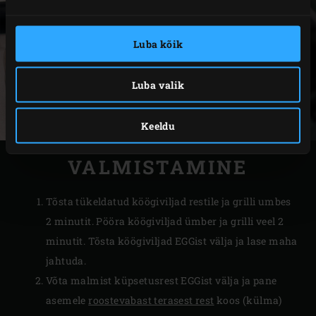
Luba kõik
Luba valik
Keeldu
VALMISTAMINE
Tõsta tükeldatud köögiviljad restile ja grilli umbes
2 minutit. Pööra köögiviljad ümber ja grilli veel 2
minutit. Tõsta köögiviljad EGGist välja ja lase maha
jahtuda.
Võta malmist küpsetusrest EGGist välja ja pane
asemele
roostevabast terasest rest
koos (külma)