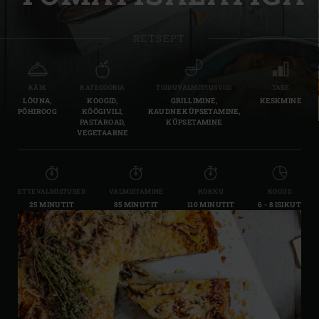
RETSEPT
KÄIK
KATEGOORIA
TOIDUVALMISTUSVIIS
TASE
LÕUNA,
KOOGID,
GRILLIMINE,
KESKMINE
PÕHIROOG
KÖÖGIVILI,
KAUDNE KÜPSETAMINE,
PASTAROAD,
KÜPSETAMINE
VEGETAARNE
ETTEVALMISTUSED
VALMISTAMINE
KOKKU
KOGUS
25 MINUTIT
85 MINUTIT
110 MINUTIT
6 - 8 ISIKUT