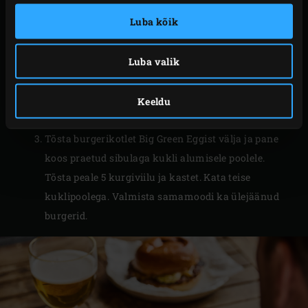
grillpressiga
lamedaks kotletiks. Eemalda
Luba kõik
küpsetuspaber ja puista burgerikotletile soola-
pipart. Sulge
kamado
kuppel ja prae kotletti umbes
Luba valik
2 minutit, kuni see on kenasti pruunikas. Pööra siis
pannilabidaga ümber, pane kotletile viil Cheddari
juustu ja prae 1 minut, kuni juust on kenasti
Keeldu
sulanud.
Tõsta burgerikotlet Big Green Eggist välja ja pane
koos praetud sibulaga kukli alumisele poolele.
Tõsta peale 5 kurgiviilu ja kastet. Kata teise
kuklipoolega. Valmista samamoodi ka ülejäänud
burgerid.