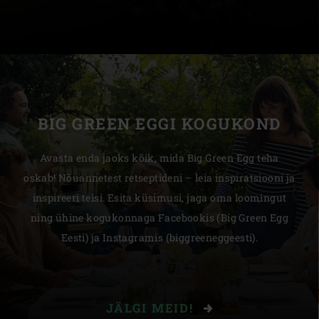
BIG GREEN EGGI KOGUKOND
Avasta enda jaoks kõik, mida Big Green Egg teha
oskab! Nõuannetest retseptideni – leia inspiratsiooni ja
inspireeri teisi. Esita küsimusi, jaga oma loomingut
ning ühine kogukonnaga Facebookis (Big Green Egg
Eesti) ja Instagramis (biggreeneggeesti).
JÄLGI MEID!