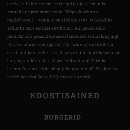
järele, kui lihtne on selle retsepti järgi klassikalist
smash
-burgerit valmistada. Kõige aluseks on
hakklihapall – vaata, et sa ei sõtku seda, et hakkliha
säilitaks oma teralise struktuuri. Kui paned selle
plancha
’le ja pressid koheselt lamedaks (
smashing
ingl
k), saad õhukese burgerikotleti, mis on pealt krõbe ja
seest mahlane. Selle retsepti järgi valmistad klassikalise
burgeri, millel on kotleti peal viil sulanud Cheddari
juustu. Oled seda klassikat juba proovinud? Siis katseta
vaheluseks ka
Korea BBQ
smash
-burgerit
.
KOOSTISAINED
BURGERID