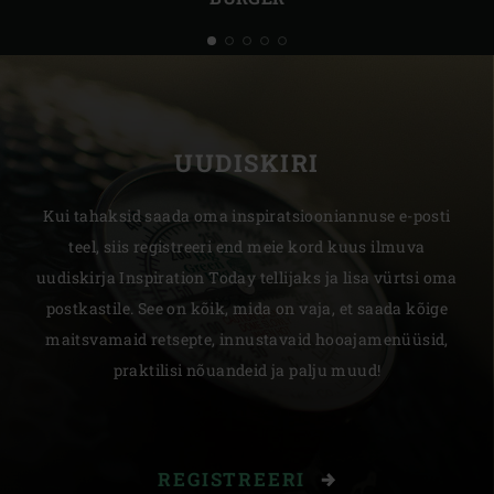
UUDISKIRI
Kui tahaksid saada oma inspiratsiooniannuse e-posti
teel, siis registreeri end meie kord kuus ilmuva
uudiskirja Inspiration Today tellijaks ja lisa vürtsi oma
postkastile. See on kõik, mida on vaja, et saada kõige
maitsvamaid retsepte, innustavaid hooajamenüüsid,
praktilisi nõuandeid ja palju muud!
REGISTREERI