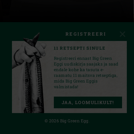
REGISTREERI
11 RETSEPTI SINULE
Registreeri ennast Big Green
Eggi uudiskirja saajaks ja saad
endale kohe ka tasuta e-
raamatu 11 maitsva retseptiga,
mida Big Green Eggis
valmistada!
INSTAGRAM
FACEBOOK
YOUTUBE
JAA, LOOMULIKULT!
PRIVACY STATEMENT
© 2026 Big Green Egg.