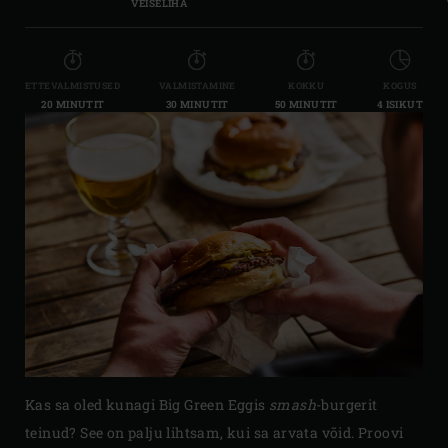
VEISELIHA
ETTEVALMISTUSED
VALMISTAMINE
KOKKU
KOGUS
20 MINUTIT
30 MINUTIT
50 MINUTIT
4 ISIKUT
Kas sa oled kunagi Big Green Eggis
smash
-burgerit
teinud? See on palju lihtsam, kui sa arvata võid. Proovi