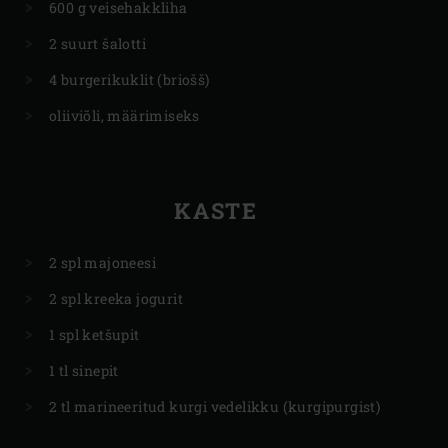
600 g veisehakkliha
2 suurt šalotti
4 burgerikuklit (briošš)
oliiviõli, määrimiseks
KASTE
2 spl majoneesi
2 spl kreeka jogurit
1 spl ketšupit
1 tl sinepit
2 tl marineeritud kurgi vedelikku (kurgipurgist)