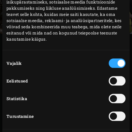
isikupärastamiseks, sotsiaalse meedia funktsioonide
pakkumiseks ning liikluse analüüsimiseks. Edastame
teavet selle kohta, kuidas meie saiti kasutate, ka oma
sotsiaalse meedia, reklaami- ja analüüsipartneritele, kes
võivad seda kombineerida muu teabega, mida olete neile
esitanud või mida nad on kogunud teiepoolse teenuste
kasutamise käigus.
VALMISTAMINE
Nõusoleku
Pane 2 või 3 kuklipoolikut lõikepind allpool restile
Vajalik
valik
ja grilli umbes 30 sekundit. Pööra restil veerandiku
võrra ja grilli veel 30 sekundit. Korda seda
Eelistused
ülejäänud kuklipoolikutega. Sulge peale igat
tegevust EGGi kuppel. Tõsta kuklid kõrvale.
Statistika
Määri
plancha
rohke oliiviõliga. Puista neljandik
šalotist
plancha
’le, umbes burgeri suurusele
Turustamine
pinnale. Tõsta sinna peale hakklihapall, kata
küpsetuspaberiga ja pressi see
malmist