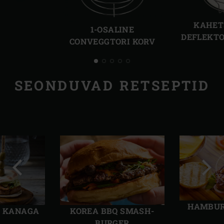
Eelmine
Järg
slaid
slaid
KAHET
1-OSALINE
DEFLEKTO
CONVEGGTORI KORV
SEONDUVAD RETSEPTID
Eelmine
Järg
slaid
slaid
HAMBUR
R KANAGA
KOREA BBQ SMASH-
BURGER