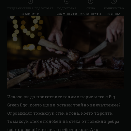
ПРЕДВАРИТЕЛНА ПОДГОТОВКА
ПОДГОТОВКА
ОБЩО
КОЛИЧЕСТВО
15 МИНУТИ
255 МИНУТИ
270 МИНУТИ
10 ЛИЦА
Искате ли да приготвите голямо парче месо с Big
Green Egg, което ще ви остави трайно впечатление?
Огромният томахоук стек е това, което търсите.
Томахоук стек е подобен на стека от говежди ребра
(côte du boeuf) и е с цяла ребрена кост. Ако