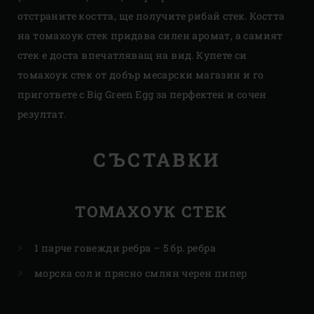
отстраните костта, ще получите рибай стек. Костта
на томахоук стек придава силен аромат, а самият
стек е доста впечатляващ на вид. Купете си
томахоук стек от добър месарски магазин и го
пригответе с Big Green Egg за перфектен и сочен
резултат.
СЪСТАВКИ
ТОМАХОУК СТЕК
1 парче говежди ребра – 5 бр. ребра
морска сол и прясно смлян черен пипер