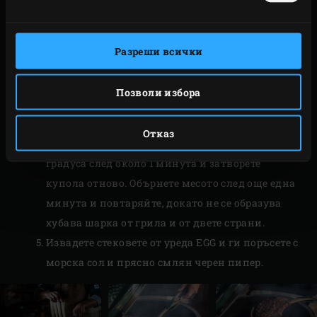
скарата и използвайте дръжката за повдигане
на чугунената скара
Cast Iron Grid Lifter
, за да
поставите чугунената скара
Cast Iron Grid
в
Разреши всички
уреда EGG. Загрейте Big Green Egg до
температура от 250°C. Срежете месото между
Позволи избора
ребрата, за да го разделите на няколко стека.
Поставете стековете на скарата и затворете
Отказ
купола на уреда EGG. Завъртете месото на 90
градуса след около 1 минута и затворете
купола отново. Обърнете месото след още една
минута и повтаряйте, докато не се образува
хубава шарка от грила и от двете страни.
Извадете стековете от уреда EGG и ги поръсете с
морска сол и прясно смлян черен пипер.