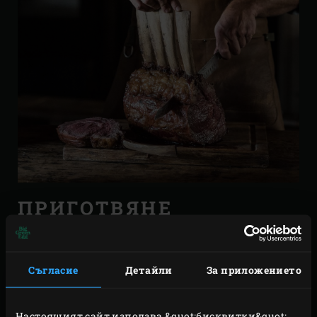
ПРИГОТВЯНЕ
Запалете дървените въглища в Big Green Egg и
оставете уреда да загрее заедно с керамичния
Съгласие
Детайли
За приложението
конвектор
convEGGtor
и скарата до 130°C.
Отстранете кожата от месото и почистете
Настоящият сайт използва &quot;бисквитки&quot;