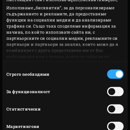
ребрата с малко ножче, ако е необходимо (или
Използваме „бисквитки“, за да персонализираме
помолете месар да направи това).
съдържанието и рекламите, да предоставяме
Сложете поставката за ребра и печене
Ribs and
функции на социални медии и да анализираме
трафика си. Също така споделяме информация за
Roasting Rack
в тавичката
Drip Pan
, а след това
начина, по който използвате сайта ни, с
поставете месото върху нея. Поставете
партньорските си социални медии, рекламните си
тавичката Drip Pan върху скарата и поставете
партньори и партньори за анализ, които може да я
комбинират с друга предоставена им от Вас
върха на дигиталния безжичен термометър
информация или с такава, която са събрали от
Dual Probe Remote Thermometer
в средата на
ползването от Ваша страна на услугите им.
месото. Настройте температурата на
Избор
Строго nеобходими
на
термометъра на 48°C. Затворете купола на
съгласие
уреда EGG и оставете месото да се готви за
приблизително 4 часа, зададената
За функционалност
температура във вътрешността не бъде
достигната.
Статистически
Извадете тавичката Drip Pan заедно с
поставката и месото от уреда EGG. Извадете
Маркетингови