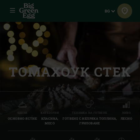
Меню
Език
BG
ТОМАХОУК СТЕК
РЕЦЕПТА
ЯДЕНЕ
КАТЕГОРИЯ
ТЕХНИКА НА ГОТВЕНЕ
НИВО
ОСНОВНО ЯСТИЕ
КЛАСИКА,
ГОТВЕНЕ С НЕПРЯКА ТОПЛИНА,
ЛЕСНО
МЕСО
ГРИЛОВАНЕ