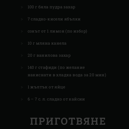
100 г бяла пудра захар
7 сладко-кисели ябълки
сокът от 1 лимон (по избор)
10 г мляна канела
20 г ванилова захар
140 г стафиди (по желание
накиснати в хладка вода за 20 мин)
1 жълтък от яйце
6 – 7 с. л. сладко от кайсии
ПРИГОТВЯНЕ