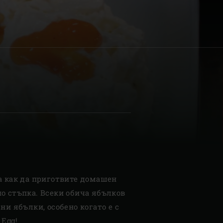
| Schweiz (Français)
z
а как да приготвите домашен
о стъпка. Всеки обича ябълков
ни ябълки, особено когато е с
 Egg!