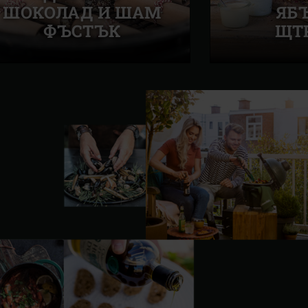
ШОКОЛАД И ШАМ
ЯБ
ФЪСТЪК
ЩТ
Следва
слайд