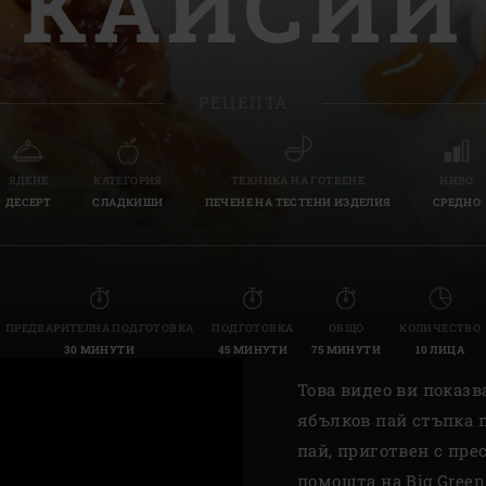
КАЙСИИ
Slovenia | Slovenija
Spain | España
РЕЦЕПТА
Sweden | Sverige
Switzerland (French) 
ЯДЕНЕ
КАТЕГОРИЯ
ТЕХНИКА НА ГОТВЕНЕ
НИВО
ДЕСЕРТ
СЛАДКИШИ
ПЕЧЕНЕ НА ТЕСТЕНИ ИЗДЕЛИЯ
СРЕДНО
Switzerland | Schwei
Turkey | Türkiye
ПРЕДВАРИТЕЛНА ПОДГОТОВКА
ПОДГОТОВКА
ОБЩО
КОЛИЧЕСТВО
30 МИНУТИ
45 МИНУТИ
75 МИНУТИ
10 ЛИЦА
Това видео ви показв
ябълков пай стъпка п
пай, приготвен с прес
помощта на Big Green