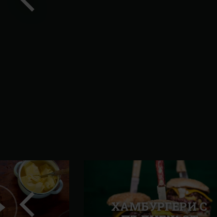
Предишен
слайд
ХАМБУРГЕРИ С