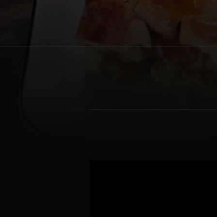
Denmark | Danmark
Estonia | Eesti
Finland | Suomi
France | France
Germany | Deutschland
Greece | Ελλάδα
Hungary | Magyarország