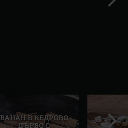
Следва
слайд
БАНАН В КЕДРОВО
ДЪРВО С