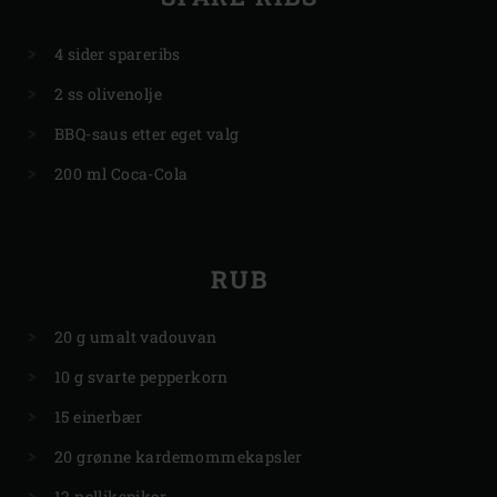
4 sider spareribs
2 ss olivenolje
BBQ-saus
etter eget valg
200 ml Coca-Cola
RUB
20 g umalt vadouvan
10 g svarte pepperkorn
15 einerbær
20 grønne kardemommekapsler
12 nellikspiker