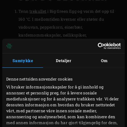
Tenn
trekullet
i Big Green Egg og varm det opp til
160 °C. I mellomtiden kverner eller støter du
vadouvan, pepperkorn, einerbær,
kardemommekapsler, nellikspiker,
muskatblomme, sennepsfrø og fennikelfrø fint i en
krydderkvern eller morter. Bland sammen alle
ingrediensene til rubben.
Samtykke
Detaljer
Om
Fjern hinnen fra (den hule) undersiden av
spareribsene ved å stikke baksiden av en teskje inn
Denne nettsiden anvender cookies
under hinnen og lirke den opp mellom ribbene. Hvis
Vi bruker informasjonskapsler for å gi innhold og
du gjør det riktig kan du fjerne hinnen i ett stykke.
annonser et personlig preg, for å levere sosiale
Gni inn begge sider av spareribsene med olivenolje.
mediefunksjoner og for å analysere trafikken vår. Vi deler
dessuten informasjon om hvordan du bruker nettstedet
Dryss omtrent halvparten av rubben over dem og
vårt, med partnerne våre innen sosiale medier,
gni den inn i kjøttet. Resten av rubben kan du
annonsering og analysearbeid, som kan kombinere den
oppbevare i en lukket beholder til neste gang.
med annen informasjon du har gjort tilgjengelig for dem,