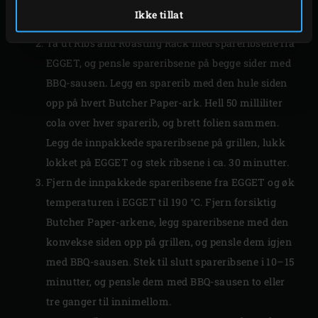
Butcher Paper
som er store nok til å pakke inn
Ikke tillat
spareribsene.
Ta ut Ribs and Roasting Rack med spareribsene fra
EGGET, og pensle spareribsene på begge sider med
BBQ-sausen. Legg en sparerib med den hule siden
opp på hvert Butcher Paper-ark. Hell 50 milliliter
cola over hver sparerib, og brett folien sammen.
Legg de innpakkede spareribsene på grillen, lukk
lokket på EGGET og stek ribsene i ca. 30 minutter.
Fjern de innpakkede spareribsene fra EGGET og øk
temperaturen i EGGET til 190 °C. Fjern forsiktig
Butcher Paper-arkene, legg spareribsene med den
konvekse siden opp på grillen, og pensle dem igjen
med BBQ-sausen. Stek til slutt spareribsene i 10–15
minutter, og pensle dem med BBQ-sausen to eller
tre ganger til innimellom.