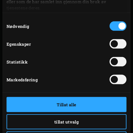
eller som de har samlet inn gjennom din bruk av
tjenestene deres.
FORBEREDELSER
Samtykkevalg
Nødvendig
Legg
1 Hickory Wood Chunk og 1 Apple Wood
Chunk
på det glødende trekullet. Plasser
Egenskaper
convEGGtor
med
Rectangular Drip Pan
på toppen i
EGGET. Plasser
Stainless Steel Grid
i den, og legg
Statistikk
Ribs og Roasting Rack
på denne. Legg spareribsene i
risten og lukk lokket på EGGET. Dette vil senke
Markedsføring
temperaturen i EGGET med ca. 40 °C til ønsket
temperatur, 120 °C. La spareribsene røykes i ca. 90
minutter ved denne temperaturen.
Tillat alle
Etter 90 minutter øker du temperaturen i EGGET til
160 °C, og fortsetter å steke spareribsene ved denne
tillat utvalg
temperaturen i ca. 60 minutter. Spre ut 4 store ark