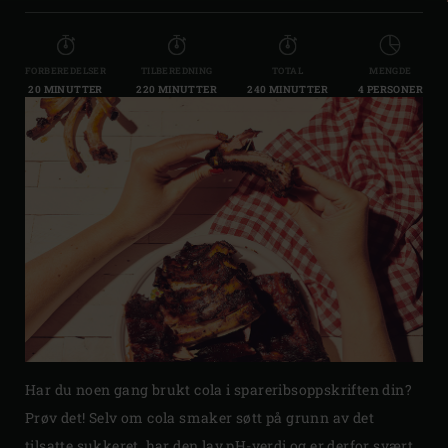
FORBEREDELSER
TILBEREDNING
TOTAL
MENGDE
20 MINUTTER
220 MINUTTER
240 MINUTTER
4 PERSONER
Har du noen gang brukt cola i spareribsoppskriften din?
Prøv det! Selv om cola smaker søtt på grunn av det
tilsatte sukkeret, har den lav pH-verdi og er derfor svært