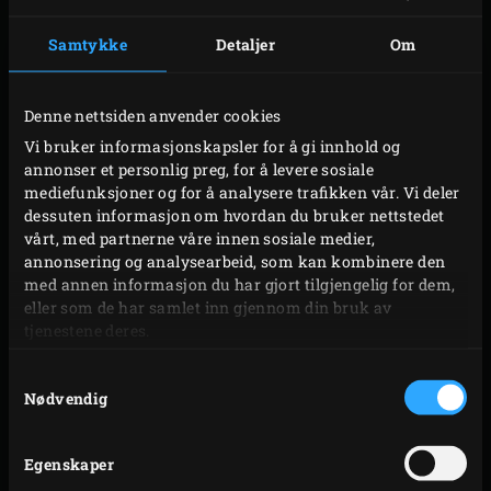
Samtykke
Detaljer
Om
Denne nettsiden anvender cookies
Vi bruker informasjonskapsler for å gi innhold og
RENGJØRING ETTER
annonser et personlig preg, for å levere sosiale
BRUK: FJERNING AV
mediefunksjoner og for å analysere trafikken vår. Vi deler
dessuten informasjon om hvordan du bruker nettstedet
MATRESTER
vårt, med partnerne våre innen sosiale medier,
annonsering og analysearbeid, som kan kombinere den
Fjern eventuelle matrester som er igjen på risten eller i
med annen informasjon du har gjort tilgjengelig for dem,
eller som de har samlet inn gjennom din bruk av
EGGET hver gang du har brukt det. Fjern dem ved å
tjenestene deres.
varme opp EGGET til en temperatur på omkring 300 °C
eller ved hjelp av våre praktiske tilbehør:
Samtykkevalg
Nødvendig
Grid Cleaner
(for å skrubbe ren risten din under
eller etter EGGINGEN)
Egenskaper
Grid Scrubber
(for å skrubbe ren risten din under