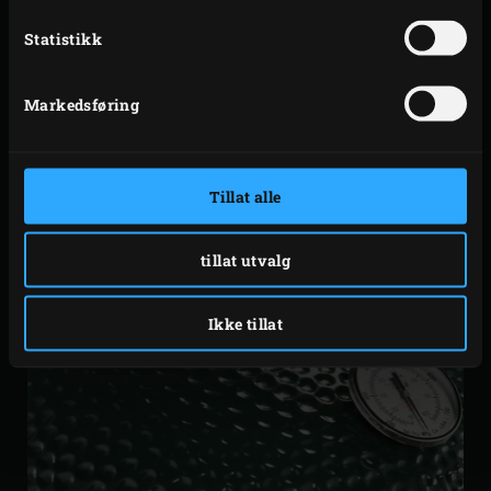
eller etter EGGINGEN)
Statistikk
Dual Brush Grid Scrubber
(for å skrubbe ren en rist,
convEGGtoren eller en Baking Stone enda raskere)
Markedsføring
Hver eneste gang du bruker grillen drepes også
eventuelle gjenværende bakterier av varmen.
Tillat alle
tillat utvalg
Ikke tillat