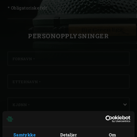
* Obligatoriske felt
MELD
PERSONOPPLYSNINGER
DEG
PÅ
FORNAVN
*
ETTERNAVN
*
KJØNN
*
E-POSTADRESSE
*
Samtykke
Detaljer
Om