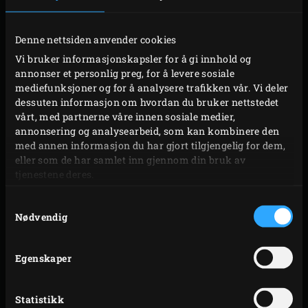
LAND
*
Denne nettsiden anvender cookies
Vi bruker informasjonskapsler for å gi innhold og
annonser et personlig preg, for å levere sosiale
OPPLYSNINGER OM KJØPET
mediefunksjoner og for å analysere trafikken vår. Vi deler
dessuten informasjon om hvordan du bruker nettstedet
vårt, med partnerne våre innen sosiale medier,
annonsering og analysearbeid, som kan kombinere den
HVILKEN EGG-MODELL KJØPTE DU?
*
med annen informasjon du har gjort tilgjengelig for dem,
eller som de har samlet inn gjennom din bruk av
tjenestene deres.
NÅR KJØPTE DU EGGET DITT?
*
Samtykkevalg
Nødvendig
DAG
MÅNED
ÅR
Egenskaper
HVOR KOMMER EGGET DITT FRA?
*
Statistikk