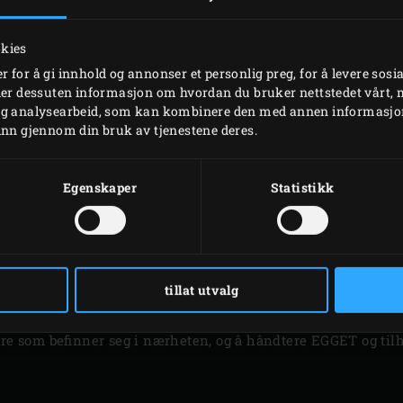
okies
 for å gi innhold og annonser et personlig preg, for å levere sosi
eler dessuten informasjon om hvordan du bruker nettstedet vårt,
og analysearbeid, som kan kombinere den med annen informasjon d
inn gjennom din bruk av tjenestene deres.
HÅNDBØKER
Egenskaper
Statistikk
tillat utvalg
erste for at apparatet skal være trygt å bruke. Det er brukeren
dre som befinner seg i nærheten, og å håndtere EGGET og tilh