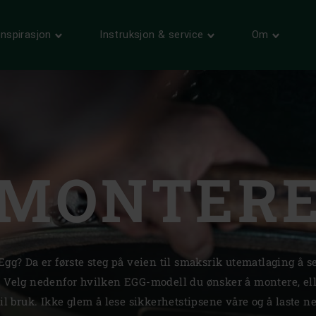
Inspirasjon
Instruksjon & service
Om
INFORMASJON
SERVICE
VÅRE
POPULAIR
PRODUKTMAGASIN
REGISTRERE
KONTAKT
Italy | Italia
Produktinformasjon og
Registrer EGGet ditt for å få
Har du noen spørsmål? Ta
inspirasjon.
livstidsgaranti.
kontakt med oss.
a/Kosova
Latvia | Latvija
SERVICE OG GARANTI
jon.
Lithuania | Lietuva
Oppdag vår førsteklasses service.
ederlands)
The Netherlands | Ne
MONTER
ne.
 (Français)
Norway | Norge
Poland | Polska
Portugal | República
 Egg? Da er første steg på veien til smaksrik utematlaging å 
Romania | Romania
. Velg nedenfor hvilken EGG-modell du ønsker å montere, elle
til bruk. Ikke glem å lese sikkerhetstipsene våre og å laste 
ublika
Slovakia | Slovensko