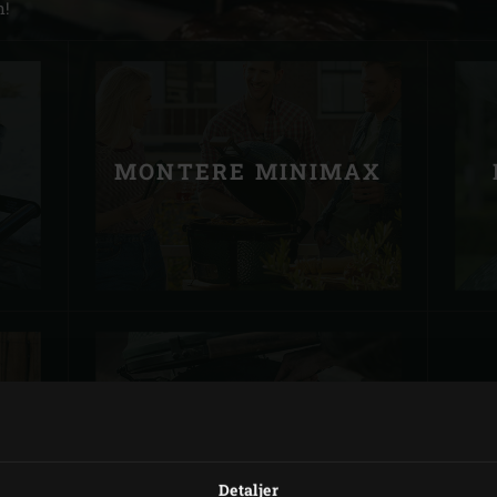
n!
Slovenia | Slovenija
Spain | España
Sweden | Sverige
MONTERE MINIMAX
Switzerland (French) 
Switzerland | Schwei
Turkey | Türkiye
M
MONTERE LARGE
Detaljer