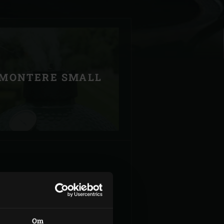
MONTERE SMALL
| Schweiz (Français)
z
MONTERE XLARGE
Om