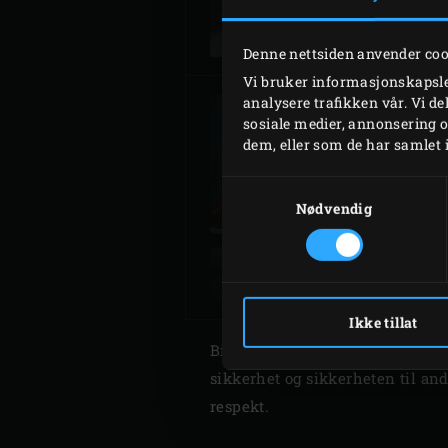
Denne nettsiden anvender co
Vi bruker informasjonskapsler
analysere trafikken vår. Vi d
sosiale medier, annonsering 
dem, eller som de har samlet 
Samtykkevalg
MONTERE 2XL
Nødvendig
Ikke tillat
Big Green Egg har gjort sitt ytt
sikkerhet og sikkerheten til an
respekt.