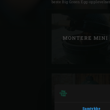
beste Big Green Egg-opplevelse
Denmark | Danmark
Estonia | Eesti
Finland | Suomi
MONTERE MINI
France | France
Germany | Deutschland
Greece | Ελλάδα
Hungary | Magyarország
MONTERE MEDIU
Samtykke