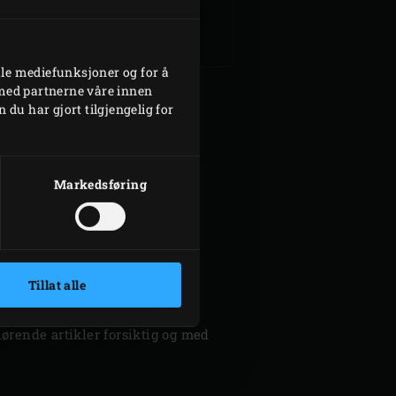
ale mediefunksjoner og for å
 med partnerne våre innen
u har gjort tilgjengelig for
Markedsføring
Tillat alle
s ansvar å tenke på sin egen
ørende artikler forsiktig og med