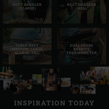
NEST HANDLER
NEST HANDLER
(XLARGE)
(2XL)
TABLE NEST
DUAL PROBE
(MEDIUM, LARGE,
REMOTE
XLARGE, 2XL)
THERMOMETER
INSPIRATION TODAY