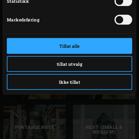
Statistikk
Markedsføring
EXPANSION
INTEGGRATED
FRAME
NEST + HANDLER
(LARGE)
Tillat alle
tillat utvalg
INTEGGRATED
INTEGGRATED
NEST + HANDLER
NEST + HANDLER
Ikke tillat
(XLARGE)
(2XL)
PORTABLE NEST
NEST (SMALL &
MEDIUM)