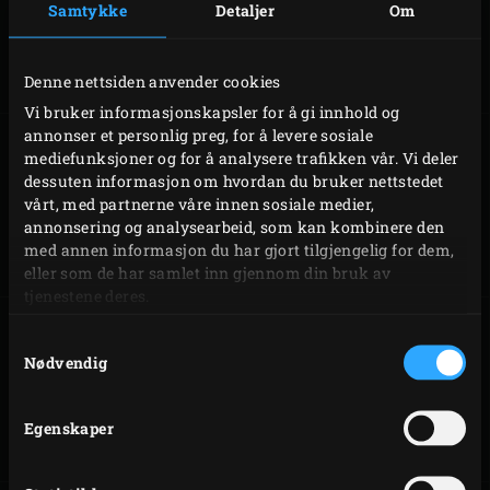
Samtykke
Detaljer
Om
EGG CARRIER
EGG CARRIER
(MINI)
(MINIMAX)
Denne nettsiden anvender cookies
Vi bruker informasjonskapsler for å gi innhold og
annonser et personlig preg, for å levere sosiale
mediefunksjoner og for å analysere trafikken vår. Vi deler
dessuten informasjon om hvordan du bruker nettstedet
EGG FRAME
EGG FRAME
vårt, med partnerne våre innen sosiale medier,
(LARGE)
(XLARGE)
annonsering og analysearbeid, som kan kombinere den
med annen informasjon du har gjort tilgjengelig for dem,
eller som de har samlet inn gjennom din bruk av
tjenestene deres.
Samtykkevalg
Nødvendig
EGG FRAME (2XL)
EGG MATES®
Egenskaper