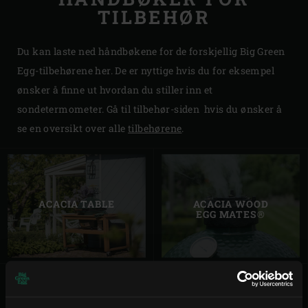
TILBEHØR
Du kan laste ned håndbøkene for de forskjellig Big Green
Egg-tilbehørene her. De er nyttige hvis du for eksempel
ønsker å finne ut hvordan du stiller inn et
sondetermometer. Gå til tilbehør-siden hvis du ønsker å
se en oversikt over alle
tilbehørene
.
ACACIA TABLE
ACACIA WOOD
EGG MATES®