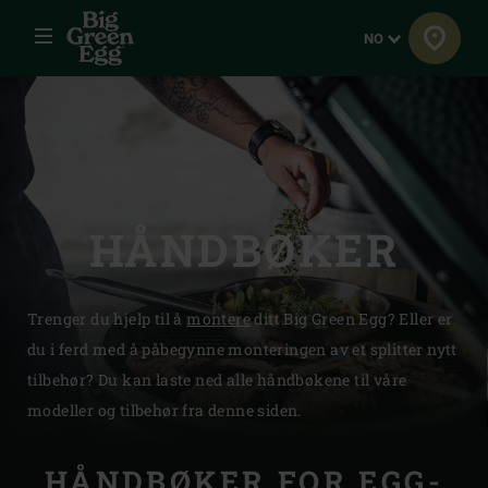
Meny
Språk
NO
HÅNDBØKER
Trenger du hjelp til å
montere
ditt Big Green Egg? Eller er
du i ferd med å påbegynne monteringen av et splitter nytt
tilbehør? Du kan laste ned alle håndbøkene til våre
modeller og tilbehør fra denne siden.
HÅNDBØKER FOR EGG-