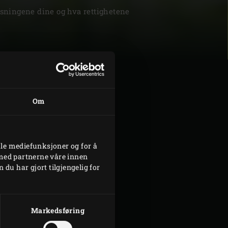
ysningene dine og hva rettighetene
| Schweiz (Français)
Om
z
ale mediefunksjoner og for å
 med partnerne våre innen
u har gjort tilgjengelig for
Markedsføring