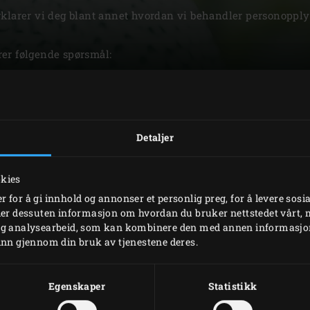
rklarer vi deg blant annet hvordan vi behandler personoppl
Slovenia | Slovenija
Spain | España
er følgende spørsmål:
Sweden | Sverige
bruker personopplysningene dine?
 samler vi inn og bruker?
Switzerland (French) 
rsonopplysningene dine?
Detaljer
Switzerland | Schwei
ysningene dine med?
opplysningene dine?
Turkey | Türkiye
okies
 for å gi innhold og annonser et personlig preg, for å levere sosi
eler dessuten informasjon om hvordan du bruker nettstedet vårt,
og analysearbeid, som kan kombinere den med annen informasjon d
inn gjennom din bruk av tjenestene deres.
NVERNERKLÆRING
Egenskaper
Statistikk