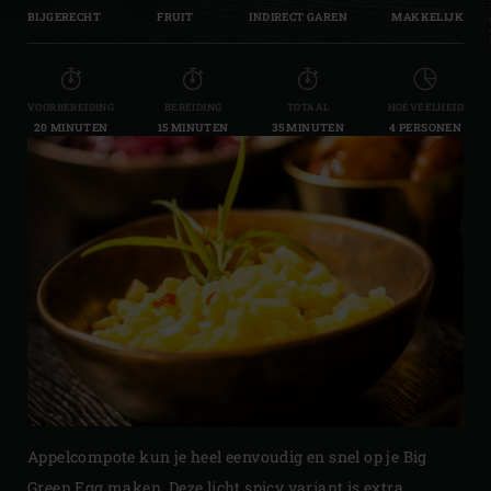
BIJGERECHT
FRUIT
INDIRECT GAREN
MAKKELIJK
VOORBEREIDING
BEREIDING
TOTAAL
HOEVEELHEID
20 MINUTEN
15 MINUTEN
35 MINUTEN
4 PERSONEN
Appelcompote kun je heel eenvoudig en snel op je Big
Green Egg maken. Deze licht spicy variant is extra