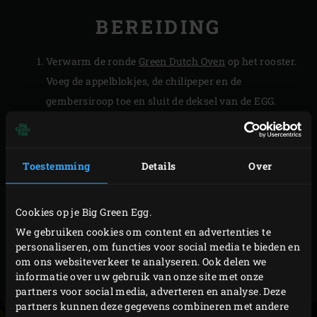
BEREIDING
Verwarm de ronde
Green Dutch Oven
op het rooster.
Voeg de appelblokjes, de chilipeper en de
gembersiroop toe en sluit de deksel van de EGG.
Laat de compote 6-8 minuten zachtjes pruttelen en
roer deze af en toe door.
Maak een papje van het aardappelzetmeel en een
Toestemming
Details
Over
scheutje water en meng door de appelcompote om
deze licht te binden.
Cookies op je Big Green Egg.
TIP
We gebruiken cookies om content en advertenties te
personaliseren, om functies voor social media te bieden en
Het ultieme gerecht om deze heerlijke appelcompote bij te
om ons websiteverkeer te analyseren. Ook delen we
informatie over uw gebruik van onze site met onze
serveren?
Kerstham met honing-mosterdsaus
!
partners voor social media, adverteren en analyse. Deze
partners kunnen deze gegevens combineren met andere