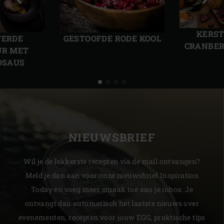
Vorige
Volg
slide
slide
KERST
GESTOOFDE RODE KOOL
TERDE
CRANBER
UR MET
DSAUS
NIEUWSBRIEF
Wil je de lekkerste recepten via de mail ontvangen?
Meld je dan aan voor onze nieuwsbrief Inspiration
Today en voeg meer smaak toe aan je inbox. Je
ontvangt dan automatisch het laatste nieuws over
evenementen, recepten voor jouw EGG, praktische tips