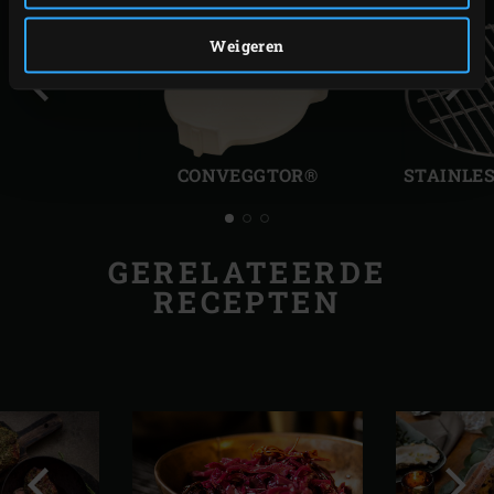
Weigeren
Vorige
Volg
slide
slide
CONVEGGTOR®
STAINLES
GERELATEERDE
RECEPTEN