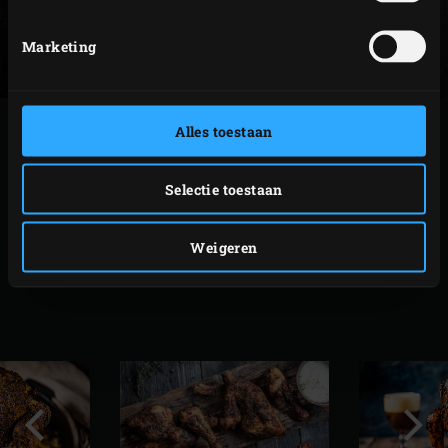
Marketing
Alles toestaan
PRINTEN
Selectie toestaan
GERELATEERDE
Weigeren
RECEPTEN