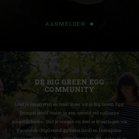
AANMELDEN
DE BIG GREEN EGG
COMMUNITY
Laat je inspireren en haal meer uit je Big Green Egg!
Dompel jezelf onder in een wereld vol culinaire
mogelijkheden. Stel je vragen en deel je ervaringen via
Facebook (BigGreenEggNederland) en Instagram
(BigGreenEgg_NL). Tag @BigGreenEgg_NL, gebruik de