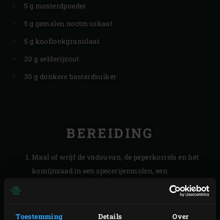
5 g mosterdpoeder
5 g gemalen nootmuskaat
5 g knoflookgranulaat
20 g selderijzout
30 g donkere basterdsuiker
BEREIDING
Maal of wrijf de vadouvan, de peperkorrels en het
komijnzaad in een specerijenmolen, een
koffiemolen of een vijzel fijn.
Meng alle ingrediënten voor de rub en bewaar tot
gebruik in een afgesloten bakje.
Toestemming
Details
Over