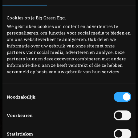
Cookies op je Big Green Egg.
TIP: lees de blog ‘
homemade rub maken’
We gebruiken cookies om content en advertenties te
personaliseren, om functies voor social media te bieden en
Wil je meer leren over het zelf maken verschillende
om ons websiteverkeer te analyseren. Ook delen we
soorten rubs, het doseren van rubs, de functies van
informatie over uw gebruik van onze site met onze
verschillende specerijen in een rub en het combineren
partners voor social media, adverteren en analyse. Deze
partners kunnen deze gegevens combineren met andere
van rubs en ingrediënten zoals vlees, gevogelte, groenten
informatie die u aan ze heeft verstrekt of die ze hebben
en vis? Lees dan alles wat je wilt weten in
onze blog over
verzameld op basis van uw gebruik van hun services.
zelfgemaakte rubs
.
Toestemmingsselectie
Noodzakelijk
Voorkeuren
Statistieken