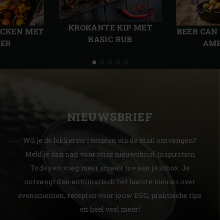
Vorige
Volg
slide
slide
KROKANTE KIP MET
ICKEN MET
BEER CAN
BASIC RUB
IER
AMB
NIEUWSBRIEF
Wil je de lekkerste recepten via de mail ontvangen?
Meld je dan aan voor onze nieuwsbrief Inspiration
Today en voeg meer smaak toe aan je inbox. Je
ontvangt dan automatisch het laatste nieuws over
evenementen, recepten voor jouw EGG, praktische tips
en heel veel meer!