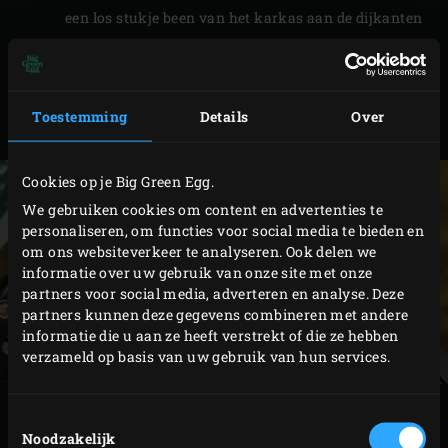
een los stukje been van het karkas aan de dijkanten
zit en snijd dit indien nodig af.
Wrijf de kippenpoten in met de olijfolie en bestrooi
ze rondom met de rub. Leg de kippenpoten ongeveer
Toestemming
Details
Over
1 uur afgedekt in de koelkast.
Cookies op je Big Green Egg.
We gebruiken cookies om content en advertenties te
personaliseren, om functies voor social media te bieden en
om ons websiteverkeer te analyseren. Ook delen we
informatie over uw gebruik van onze site met onze
partners voor social media, adverteren en analyse. Deze
partners kunnen deze gegevens combineren met andere
informatie die u aan ze heeft verstrekt of die ze hebben
verzameld op basis van uw gebruik van hun services.
BEREIDING
Toestemmingsselectie
Noodzakelijk