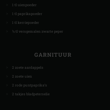
1 tl uienpoeder
1 tl paprikapoeder
1 tl kerriepoeder
½ tl versgemalen zwarte peper
GARNITUUR
2 zoete aardappels
2 zoete uien
2 rode puntpaprika’s
2 takjes bladpeterselie