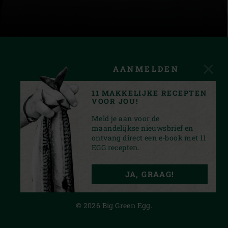
AANMELDEN
11 MAKKELIJKE RECEPTEN
VOOR JOU!
Meld je aan voor de
maandelijkse nieuwsbrief en
ontvang direct een e-book met 11
EGG recepten.
INSTAGRAM
YOUTUBE
TIKTOK
FACEBOOK
PINTEREST
JA, GRAAG!
PRIVACY STATEMENT
© 2026 Big Green Egg.