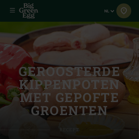
Menu
Taal
NL
GEROOSTERDE
KIPPENPOTEN
MET GEPOFTE
GROENTEN
RECEPT