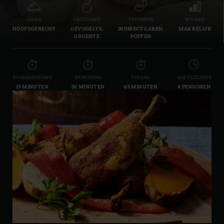
GANG
CATEGORIE
TECHNIEK
NIVEAU
HOOFDGERECHT
GEVOGELTE,
INDIRECT GAREN,
MAKKELIJK
GROENTE
POFFEN
VOORBEREIDING
BEREIDING
TOTAAL
HOEVEELHEID
15 MINUTEN
50 MINUTEN
65 MINUTEN
4 PERSONEN