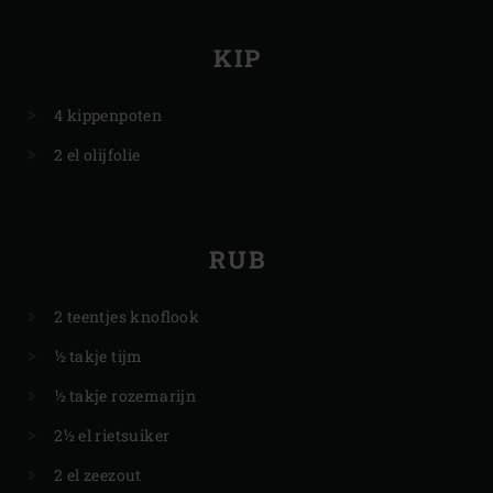
KIP
4 kippenpoten
2 el olijfolie
RUB
2 teentjes knoflook
½ takje tijm
½ takje rozemarijn
2½ el rietsuiker
2 el zeezout