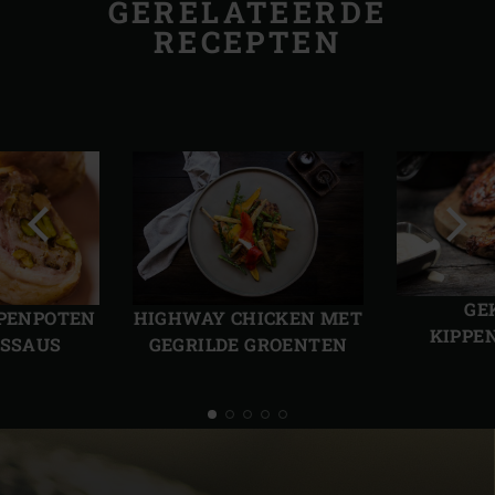
GERELATEERDE
RECEPTEN
Vorige
Volg
slide
slide
GE
PPENPOTEN
HIGHWAY CHICKEN MET
KIPPE
ESSAUS
GEGRILDE GROENTEN