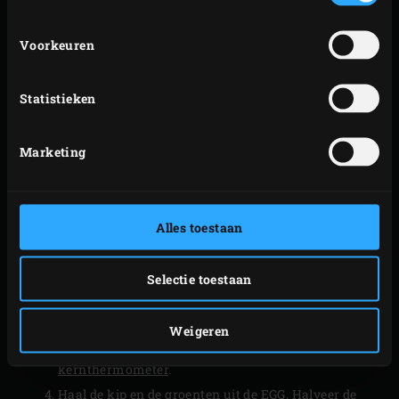
Steek de
houtskool
in de Big Green Egg aan en
verwarm met het
hitteschild
met daarop een
Voorkeuren
druippan
en met het
rvs-rooster
tot een
temperatuur van 220 °C.
Statistieken
Leg de kippenpoten met de huid omhoog op het
rooster en leg voor het garnituur de zoete
Marketing
aardappels en uien ernaast. Sluit de deksel van de
kamado en laat de kip en de groenten 15-20
minuten garen.
Alles toestaan
Leg de puntpaprika’s op het rooster en laat de kip en
de groenten ca. 10 minuten langer garen totdat de
Selectie toestaan
groenten zacht zijn en de kippenpoten een
kerntemperatuur hebben bereikt van 75 °C; je kunt
Weigeren
de kerntemperatuur meten met behulp van een
kernthermometer
.
Haal de kip en de groenten uit de EGG. Halveer de