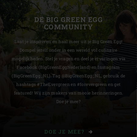
DE BIG GREEN EGG
COMMUNITY
Laat je inspireren en haal meer uit je Big Green Egg!
Dompel jezelf onder in een wereld vol culinaire
mogelijkheden. Stel je vragen en deel je ervaringen via
Facebook (BigGreenEggNederland) en Instagram
(BigGreenEgg_NL). Tag @BigGreenEgg_NL, gebruik de
hashtags #TheEvergreen en #forevergreen en get
featured! Wij zijn makers van mooie herinneringen.
Doe je mee?
DOE JE MEE?