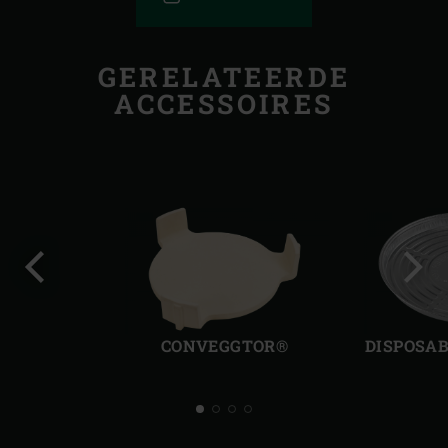
GERELATEERDE
ACCESSOIRES
Vorige
Volg
slide
slide
CONVEGGTOR®
DISPOSAB