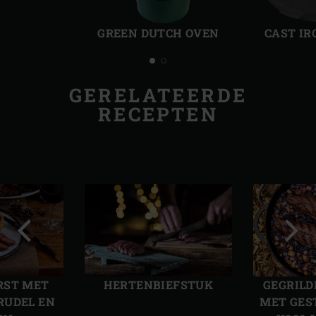
Vorige
Volg
slide
slide
GREEN DUTCH OVEN
CAST IR
GERELATEERDE
RECEPTEN
Vorige
Volg
slide
slide
RST MET
HERTENBIEFSTUK
GEGRILD
RUDEL EN
MET GES