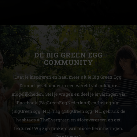
DE BIG GREEN EGG
COMMUNITY
Laat je inspireren en haal meer uit je Big Green Egg!
Dompel jezelf onder in een wereld vol culinaire
mogelijkheden. Stel je vragen en deel je ervaringen via
Facebook (BigGreenEggNederland) en Instagram
(BigGreenEgg_NL). Tag @BigGreenEgg_NL, gebruik de
hashtags #TheEvergreen en #forevergreen en get
featured! Wij zijn makers van mooie herinneringen.
Doe je mee?