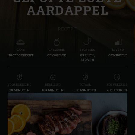
AARDAPPEL
RECEPT
GANG
CATEGORIE
TECHNIEK
NIVEAU
HOOFDGERECHT
GEVOGELTE
GRILLEN,
GEMIDDELD
STOVEN
VOORBEREIDING
BEREIDING
TOTAAL
HOEVEELHEID
20 MINUTEN
160 MINUTEN
180 MINUTEN
4 PERSONEN