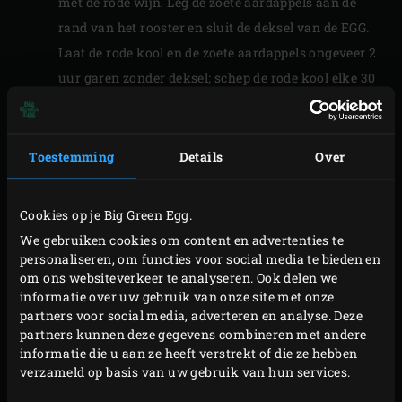
met de rode wijn. Leg de zoete aardappels aan de
rand van het rooster en sluit de deksel van de EGG.
Laat de rode kool en de zoete aardappels ongeveer 2
uur garen zonder deksel; schep de rode kool elke 30
minuten even om en keer dan gelijk de aardappels.
Leng wat maizena aan met een klein beetje water
en meng zoveel van het papje door de rode kool tot
Toestemming
Details
Over
deze de gewenste consistentie heeft (voeg indien
nodig meer toe); laat de rode kool nog 2 minuten
Cookies op je Big Green Egg.
pruttelen.
We gebruiken cookies om content en advertenties te
Haal de Dutch oven met de rode kool en de
personaliseren, om functies voor social media te bieden en
om ons websiteverkeer te analyseren. Ook delen we
aardappels uit de EGG. Voeg zout naar smaak aan
informatie over uw gebruik van onze site met onze
de rode kool toe en leg de deksel op de pan zodat de
partners voor social media, adverteren en analyse. Deze
rode kool warm blijft. Leg de
Cast Iron
partners kunnen deze gegevens combineren met andere
informatie die u aan ze heeft verstrekt of die ze hebben
Plancha
(met de geribbelde kant naar boven) op het
verzameld op basis van uw gebruik van hun services.
rooster en sluit de deksel van de EGG. Laat de