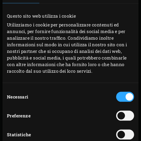
METODO
Questo sito web utilizza i cookie
Posizionare il
carbone
nel Big Green Egg e scaldarlo
Utilizziamo i cookie per personalizzare contenuti ed
a 220°C con la
Stainless Steel Grid
. Nel frattempo,
annunci, per fornire funzionalità dei social media e per
scolare gli spicchi di mela e raccogliere il liquido di
analizzare il nostro traffico. Condividiamo inoltre
informazioni sul modo in cui utilizza il nostro sito con i
ammollo. Scolare anche le albicocche e le prugne.
nostri partner che si occupano di analisi dei dati web,
Dimezzare il baccello di vaniglia nel senso della
pubblicità e social media, i quali potrebbero combinarle
lunghezza e raschiare i semi.
con altre informazioni che ha fornito loro o che hanno
raccolto dal suo utilizzo dei loro servizi.
Aggiungere il liquido di ammollo delle mele, la
polpa e il baccello di vaniglia, lo zucchero e i baccelli
di cardamomo alla
Green Dutch Oven
e posizionarla
Selezione
Necessari
del
sulla griglia. Chiudere il coperchio dell’EGG e
consenso
portare il liquido a ebollizione. Nel frattempo,
Preferenze
aggiungere un goccio d’acqua all’amido di mais e
mescolare per formare una pasta.
Aggiungere la pasta di amido di mais al liquido di
Statistiche