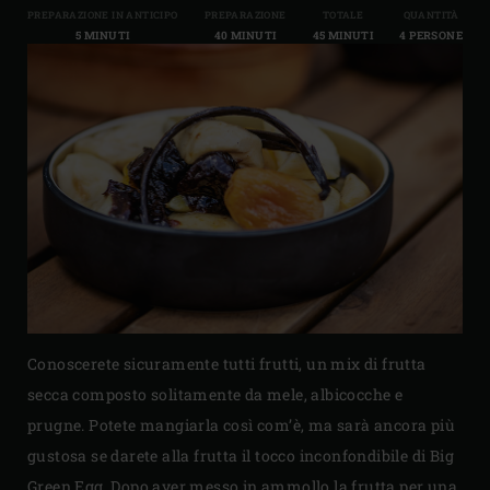
PREPARAZIONE IN ANTICIPO
PREPARAZIONE
TOTALE
QUANTITÀ
5 MINUTI
40 MINUTI
45 MINUTI
4 PERSONE
Conoscerete sicuramente tutti frutti, un mix di frutta
secca composto solitamente da mele, albicocche e
prugne. Potete mangiarla così com’è, ma sarà ancora più
gustosa se darete alla frutta il tocco inconfondibile di Big
Green Egg. Dopo aver messo in ammollo la frutta per una