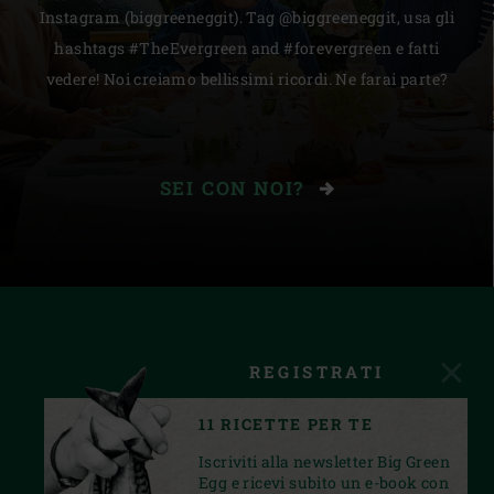
Instagram (biggreeneggit). Tag @biggreeneggit, usa gli
hashtags #TheEvergreen and #forevergreen e fatti
vedere! Noi creiamo bellissimi ricordi. Ne farai parte?
SEI CON NOI?
REGISTRATI
11 RICETTE PER TE
Iscriviti alla newsletter Big Green
Egg e ricevi subito un e-book con