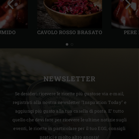
Precedente
Succ
 UMIDO
CAVOLO ROSSO BRASATO
PERE
NEWSLETTER
Se desideri ricevere le ricette più gustose via e-mail,
registrati alla nostra newsletter "Inspiration Today" e
aggiungi più gusto alla tua casella di posta. E’ tutto
quello che devi fare per ricevere le ultime notizie sugli
eventi, le ricette in particolare per il tuo EGG, consigli
pratici e molto altro ancora!