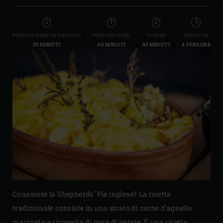
PREPARAZIONE IN ANTICIPO
PREPARAZIONE
TOTALE
QUANTITÀ
25 MINUTI
60 MINUTI
85 MINUTI
4 PERSONE
Conoscete la Shepherds’ Pie inglese? La ricetta
tradizionale consiste in uno strato di carne d’agnello
macinata e ricoperta di purè di patate. È una ricetta