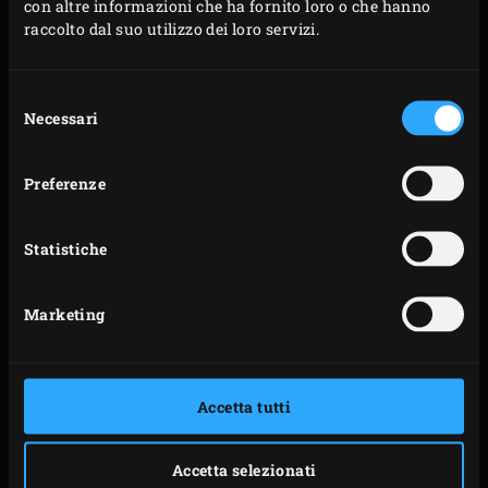
con altre informazioni che ha fornito loro o che hanno
e l’aglio per la salsa. Scolare le patate e metterle da
raccolto dal suo utilizzo dei loro servizi.
parte.
Selezione
Necessari
del
consenso
Preferenze
METODO
Statistiche
Per il ripieno, scaldare il burro nella Green Dutch
Oven sulla griglia. Aggiungere la cipolla, l’aglio, il
Marketing
peperone, il timo, il rosmarino, i semi di cumino e la
noce moscata. Chiudere il coperchio dell’EGG e
cuocere per 2-3 minuti.
Accetta tutti
Aggiungere l’agnello tritato e soffriggere per circa
10 minuti, finché la carne non sarà quasi cotta;
Accetta selezionati
mescolare di tanto in tanto e chiudere il coperchio