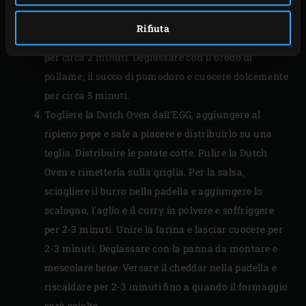
dell’EGG dopo ogni passaggio.
Rifiuta
Unire la farina al composto di macinato e cuocere
per circa 2 minuti. Deglassare con il brodo di
pollame, il succo di pomodoro e cuocere dolcemente
per circa 5 minuti.
Togliere la Dutch Oven dall’EGG, aggiungere al
ripieno pepe e sale a piacere e distribuirlo su una
teglia. Distribuire le patate cotte. Pulire la Dutch
Oven e rimetterla sulla griglia. Per la salsa,
sciogliere il burro nella padella e aggiungere lo
scalogno, l’aglio e il curry in polvere e soffriggere
per 2-3 minuti. Unire la farina e lasciar cuocere per
2-3 minuti. Deglassare con la panna da montare e
mescolare bene. Versare il cheddar nella padella e
riscaldare per 2-3 minuti fino a quando il formaggio
sarà sciolto.