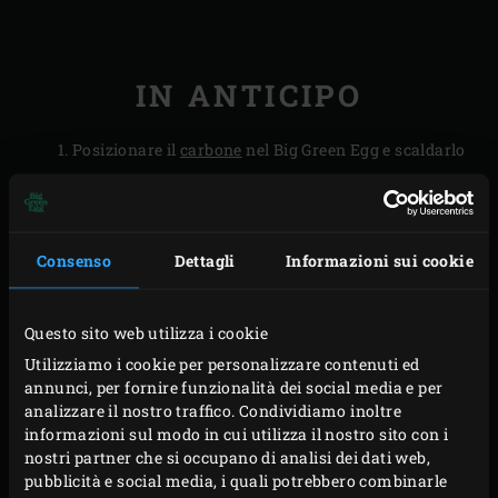
IN ANTICIPO
Posizionare il
carbone
nel Big Green Egg e scaldarlo
a 220°C con la
Stainless Steel Grid
. Nel frattempo,
per il condimento, sbucciare le patate e tagliarle a
fette. Portare a ebollizione le patate in una pentola
Consenso
Dettagli
Informazioni sui cookie
con acqua leggermente salata. Abbassare la
fiamma e cuocere le patate per circa 15 minuti fino a
Questo sito web utilizza i cookie
cottura ultimata.
Utilizziamo i cookie per personalizzare contenuti ed
Per il ripieno, sbucciare e tritare le cipolle e l’aglio.
annunci, per fornire funzionalità dei social media e per
Eliminare i gambi, i semi e le membrane dei
analizzare il nostro traffico. Condividiamo inoltre
peperoni e tagliare la polpa a pezzi. Togliere le foglie
informazioni sul modo in cui utilizza il nostro sito con i
nostri partner che si occupano di analisi dei dati web,
dai rametti di timo e gli aghi dal rosmarino e tritare
pubblicità e social media, i quali potrebbero combinarle
finemente. Sbucciare e tritare finemente lo scalogno